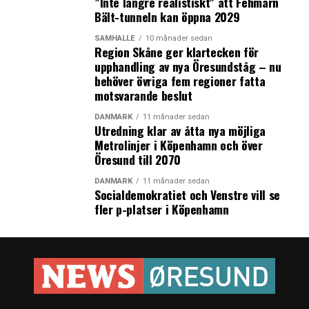
”Inte längre realistiskt” att Fehmarn
näringslivet.
Bält-tunneln kan öppna 2029
SAMHÄLLE
10 månader sedan
LÄS OCKSÅ:
Region Skåne ger klartecken för
Läs News Øresunds veckobrev v. 24
upphandling av nya Öresundståg – nu
behöver övriga fem regioner fatta
Läs News Øresunds veckobrev v. 22
motsvarande beslut
DANMARK
11 månader sedan
Utredning klar av åtta nya möjliga
Metrolinjer i Köpenhamn och över
Öresund till 2070
DANMARK
11 månader sedan
Socialdemokratiet och Venstre vill se
fler p-platser i Köpenhamn