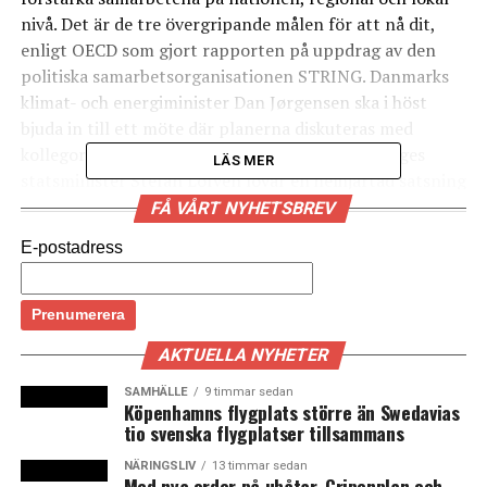
nivå. Det är de tre övergripande målen för att nå dit,
enligt OECD som gjort rapporten på uppdrag av den
politiska samarbetsorganisationen STRING. Danmarks
klimat- och energiminister Dan Jørgensen ska i höst
bjuda in till ett möte där planerna diskuteras med
kollegor från Tyskland, Sverige och Norge. Sveriges
LÄS MER
statsminister Stefan Löfven lovar en helhjärtad satsning
på den gröna megaregionen.
FÅ VÅRT NYHETSBREV
E-postadress
Ny svensk skattelagstiftning sätter gränspendlare
och danska arbetsgivare i kläm
Munskyddet fasas ut på måndag och på fredag
AKTUELLA NYHETER
förlängs öppettiderna på restauranger – nytt avtal
SAMHÄLLE
9 timmar sedan
om återöppning i Danmark
Köpenhamns flygplats större än Swedavias
tio svenska flygplatser tillsammans
Sveriges största produktionsbolag startar i Danmark
NÄRINGSLIV
13 timmar sedan
Med nya order på ubåtar, Gripenplan och