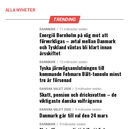
ALLA NYHETER
News Øresund
är en oberoende regional nyhetsbyrå
TRENDING
som rapporterar om den gränsregionala utvecklingen i
Öresundsregionen samt om Danmark för svenska läsare
DANMARK
11 månader sedan
Energiö Bornholm på väg mot att
och om Sverige för danska läsare. News Øresund
förverkligas – avtal mellan Danmark
startade 2012 som ett Interregprojekt mellan
och Tyskland väntas bli klart innan
Øresundsinstituttet, Lunds universitet och Roskilde
årsskiftet
universitet med finansiering från EU och regionala
aktörer. Sedan 2015 ingår News Øresund i
DANMARK
12 månader sedan
Tyska järnvägsanslutningen till
Øresundsinstituttet.
kommande Fehmarn Bält-tunneln minst
tre år försenad
Øresundsinstituttet
är ett oberoende dansk-svenskt
kunskapscentrum som genom analyser, fakta,
DANSKA VALET 2026
5 månader sedan
Skatt, pension och dricksvatten – de
nätverksmöten och nyhetsbyrån News Øresund bidrar
viktigaste danska valfrågorna
till en ökad kännedom om utvecklingen i regionen.
Verksamheten drivs utan vinstintresse och med
DANSKA VALET 2026
5 månader sedan
Danmark går till val den 24 mars
finansiering av ett drygt 100-tal medlemmar från stat,
regioner, kommuner, universitet och det privata
DANMARK
9 månader sedan