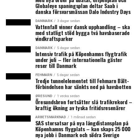
– med fd tv-chefen Emma Kronqvist som vd
Globaleye spaningsplan deltar Saab i
danska försvarsmässan Dalo Industry Days
Hög byggaktivitet i Malmöstadsdelen Hyllie
DANMARK
3 dagar sedan
Vattenfall vinner dansk upphandling – ska
med statligt stöd bygga två havsbaserade
Klicka här för att läsa det svenska
vindkraftsparker
veckobrevet v. 23
DANMARK
5 dagar sedan
Intensiv trafik på Köpenhamns flygtrafik
Klicka här för att läsa det danska
under juli – fler internationella gäster
reser till Danmark
veckobrevet v. 23
FEHMARN
5 dagar sedan
Tredje tunnelelementet till Fehmarn Bält-
förbindelsen har sänkts ned på havsbotten
ØRESUND
1 vecka sedan
Öresundsbron fortsätter slå trafikrekord –
kraftig ökning av tyska fritidsresenärer
Teckna en gratis prenumeration på News Øresunds
svenska veckobrev
ARBETSMARKNAD
1 månad sedan
SAS storsatsar på nya långdistansplan på
Köpenhamns flygplats – kan skaps 25 000
Teckna en gratis prenumeration på News Øresunds
nya jobb i Danmark och södra Sverige
danska veckobrev