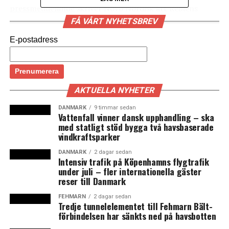
pressmeddelande
skriver Novo Nordisk att Rebiens
fokus kommer att vara att stötta den nya VDn Mike
FÅ VÅRT NYHETSBREV
Doustdar i företagets omorganisering, förbereda för sin
E-postadress
efterträdare och se till företagets investerares
intressen.
(News Øresund)
AKTUELLA NYHETER
Läs mer om Novo Nordisk här:
DANMARK
9 timmar sedan
Vattenfall vinner dansk upphandling – ska
Nästan hela styrelsen i Novo Nordisk avgår efter
med statligt stöd bygga två havsbaserade
vindkraftsparker
oenigheter med ägaren Novo Nordisk Fonden
DANMARK
2 dagar sedan
Novo Nordisk avskedar 9 000 medarbetare i ett
Intensiv trafik på Köpenhamns flygtrafik
under juli – fler internationella gäster
omfattande sparpaket
reser till Danmark
FEHMARN
2 dagar sedan
LÄS OCKSÅ:
Tredje tunnelelementet till Fehmarn Bält-
förbindelsen har sänkts ned på havsbotten
Rundetårn i Köpenhamn ska renoveras och får nytt tak i
januari