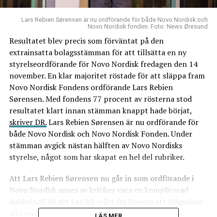
Lars Rebien Sørensen är nu ordförande för både Novo Nordisk och
Novo Nordisk fonden. Foto: News Øresund
Resultatet blev precis som förväntat på den
extrainsatta bolagsstämman för att tillsätta en ny
styrelseordförande för Novo Nordisk fredagen den 14
november. En klar majoritet röstade för att släppa fram
Novo Nordisk Fondens ordförande Lars Rebien
Sørensen. Med fondens 77 procent av rösterna stod
resultatet klart innan stämman knappt hade börjat,
skriver DR.
Lars Rebien Sørensen är nu ordförande för
både Novo Nordisk och Novo Nordisk Fonden. Under
stämman avgick nästan hälften av Novo Nordisks
styrelse, något som har skapat en hel del rubriker.
Att Lars Rebien Sørensen nu går in som ordförande i
Novo Nordisk anses av kritiker vara en komplicerad
dubbelroll då det kan bli svårt för honom att tillgodose
alla investerares oberoende intressen. I
ett
LÄS MER