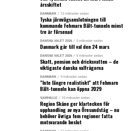
årsskiftet
DANMARK
12 månader sedan
Tyska järnvägsanslutningen till
kommande Fehmarn Bält-tunneln minst
tre år försenad
DANSKA VALET 2026
5 månader sedan
Danmark går till val den 24 mars
DANSKA VALET 2026
5 månader sedan
Skatt, pension och dricksvatten – de
viktigaste danska valfrågorna
DANMARK
9 månader sedan
”Inte längre realistiskt” att Fehmarn
Bält-tunneln kan öppna 2029
SAMHÄLLE
10 månader sedan
Region Skåne ger klartecken för
upphandling av nya Öresundståg – nu
behöver övriga fem regioner fatta
motsvarande beslut