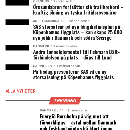
ØRESUND
1 vecka sedan
Öresundsbron fortsätter slå trafikrekord –
Ny filmfond ska locka internationella produktioner till
kraftig ökning av tyska fritidsresenärer
Östdanmark
ARBETSMARKNAD
1 månad sedan
SAS storsatsar på nya långdistansplan på
Köpenhamns flygplats – kan skaps 25 000
nya jobb i Danmark och södra Sverige
DANMARK
1 månad sedan
Andra tunnelelementet till Fehmarn Bält-
förbindelsen på plats – döps till Lund
NÄRINGSLIV
1 månad sedan
På tisdag presenterar SAS vd en ny
storsatsning på Köpenhamns flygplats
ALLA NYHETER
TRENDING
DANMARK
11 månader sedan
Energiö Bornholm på väg mot att
förverkligas – avtal mellan Danmark
och Tyskland väntas bli klart innan