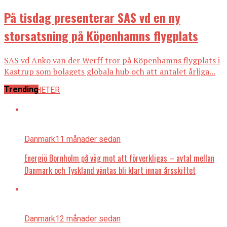
På tisdag presenterar SAS vd en ny
storsatsning på Köpenhamns flygplats
SAS vd Anko van der Werff tror på Köpenhamns flygplats i
Kastrup som bolagets globala hub och att antalet årliga...
Trending
ALLA NYHETER
Danmark
11 månader sedan
Energiö Bornholm på väg mot att förverkligas – avtal mellan
Danmark och Tyskland väntas bli klart innan årsskiftet
Danmark
12 månader sedan