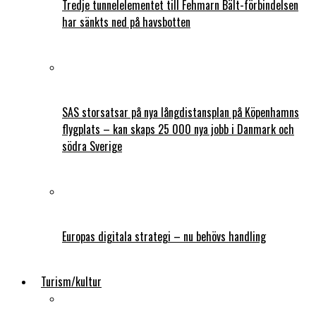
Tredje tunnelelementet till Fehmarn Bält-förbindelsen
har sänkts ned på havsbotten
SAS storsatsar på nya långdistansplan på Köpenhamns
flygplats – kan skaps 25 000 nya jobb i Danmark och
södra Sverige
Europas digitala strategi – nu behövs handling
Turism/kultur