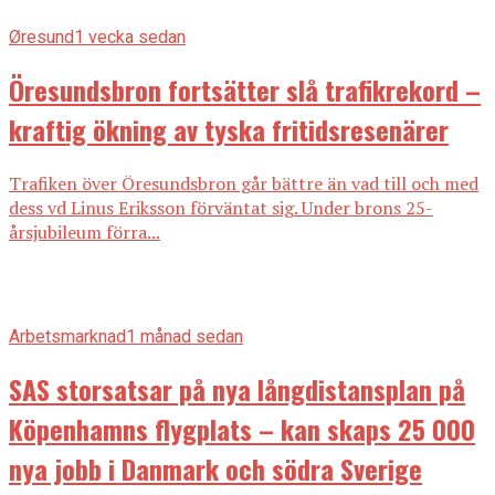
Øresund
1 vecka sedan
Öresundsbron fortsätter slå trafikrekord –
kraftig ökning av tyska fritidsresenärer
Trafiken över Öresundsbron går bättre än vad till och med
dess vd Linus Eriksson förväntat sig. Under brons 25-
årsjubileum förra...
Arbetsmarknad
1 månad sedan
SAS storsatsar på nya långdistansplan på
Köpenhamns flygplats – kan skaps 25 000
nya jobb i Danmark och södra Sverige