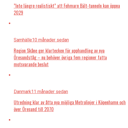
”Inte längre realistiskt” att Fehmarn Bält-tunneln kan öppna
2029
Samhälle
10 månader sedan
Region Skåne ger klartecken för upphandling av nya
Öresundståg – nu behöver övriga fem regioner fatta
motsvarande beslut
Danmark
11 månader sedan
Utredning klar av åtta nya möjliga Metrolinjer i Köpenhamn och
över Öresund till 2070