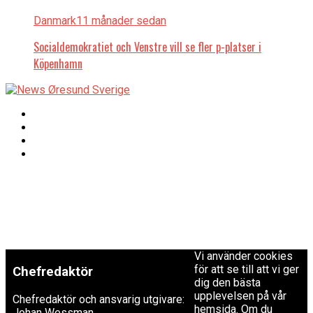
Danmark
11 månader sedan
Socialdemokratiet och Venstre vill se fler p-platser i
Köpenhamn
Copyright © 2017 Zox
Redaktionen
News Theme. Theme
by MVP Themes,
powered by
redaktion@newsoresund.org
WordPress.
+46 40 30 56 30
Vi använder cookies
för att se till att vi ger
Chefredaktör
dig den bästa
upplevelsen på vår
Chefredaktör och ansvarig utgivare:
hemsida. Om du
Johan Wessman