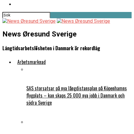
News Øresund Sverige
Långtidsarbetslösheten i Danmark är rekordlåg
Arbetsmarknad
SAS storsatsar på nya långdistansplan på Köpenhamns
flygplats – kan skaps 25 000 nya jobb i Danmark och
södra Sverige