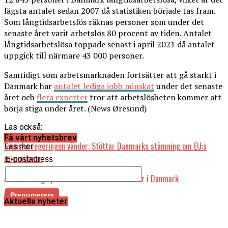
lägsta antalet sedan 2007 då statistiken började tas fram.
Som långtidsarbetslös räknas personer som under det
senaste året varit arbetslös 80 procent av tiden. Antalet
långtidsarbetslösa toppade senast i april 2021 då antalet
uppgick till närmare 43 000 personer.
Samtidigt som arbetsmarknaden fortsätter att gå starkt i
Danmark har
antalet lediga jobb minskat
under det senaste
året och
flera experter
tror att arbetslösheten kommer att
börja stiga under året. (News Øresund)
Läs också:
Få vårt nyhetsbrev
Svenska regeringen vänder: Stöttar Danmarks stämning om EU:s
Läs mer
minimilöner
E-postadress
Antalet lediga platser rasar i åtta branscher i Danmark
Aktuella nyheter