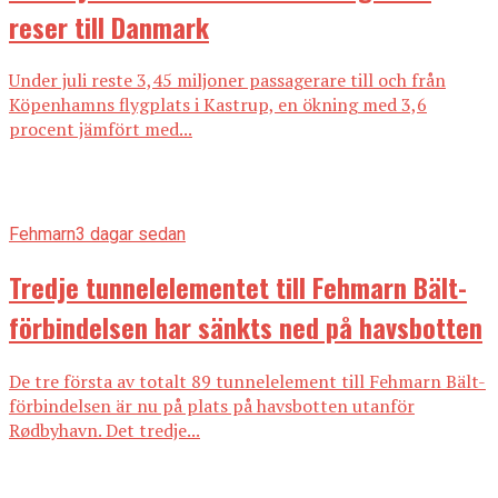
reser till Danmark
Under juli reste 3,45 miljoner passagerare till och från
Köpenhamns flygplats i Kastrup, en ökning med 3,6
procent jämfört med...
Fehmarn
3 dagar sedan
Tredje tunnelelementet till Fehmarn Bält-
förbindelsen har sänkts ned på havsbotten
De tre första av totalt 89 tunnelelement till Fehmarn Bält-
förbindelsen är nu på plats på havsbotten utanför
Rødbyhavn. Det tredje...