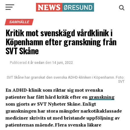
SAMHÄLLE
Kritik mot svenskägd vårdklinik i
Köpenhamn efter granskning från
SVT Skåne
Publicerad
4 år sedan
den
14 juni, 2022
SVT Skåne har granskat den svenska ADHD-kliniken i Köpenhamn. Foto:
SVT
En ADHD-klinik som riktar sig mot svenska
patienter har fått hård kritik efter en
granskning
som gjorts av SVT Nyheter Skåne. Enligt
granskningen har stora mängder narkotikaklassade
mediciner skrivits ut med bristande uppföljning av
patienternas mående. Flera svenska läkare