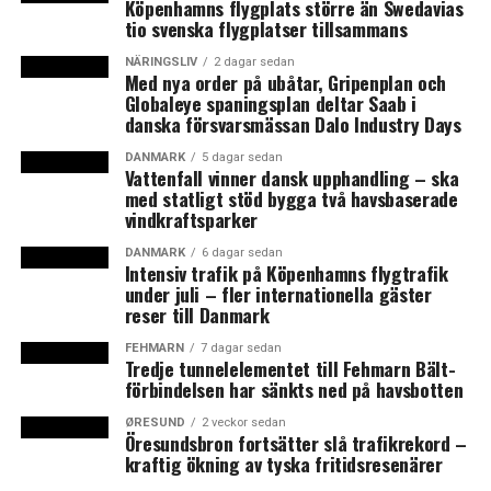
och all kontakt skedde via mejl eller sms.
Köpenhamns flygplats större än Swedavias
tio svenska flygplatser tillsammans
Nu ifrågasätts kliniken av flera läkare inom den svenska
NÄRINGSLIV
2 dagar sedan
psykiatrin. Kliniken själva medverkade inte i
Med nya order på ubåtar, Gripenplan och
Globaleye spaningsplan deltar Saab i
granskningen, men har via mejl svarat journalisterna att
danska försvarsmässan Dalo Industry Days
de följer de danska riktlinjerna. (News Øresund)
DANMARK
5 dagar sedan
Vattenfall vinner dansk upphandling – ska
LÄS OCKSÅ:
med statligt stöd bygga två havsbaserade
vindkraftsparker
Inflationen fortsätter att stiga till rekordnivåer i
Sverige
DANMARK
6 dagar sedan
Intensiv trafik på Köpenhamns flygtrafik
Färre cyklar till jobbet i Köpenhamn nu än innan corona
under juli – fler internationella gäster
reser till Danmark
FEHMARN
7 dagar sedan
Tredje tunnelelementet till Fehmarn Bält-
förbindelsen har sänkts ned på havsbotten
ØRESUND
2 veckor sedan
Öresundsbron fortsätter slå trafikrekord –
kraftig ökning av tyska fritidsresenärer