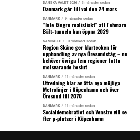
DANSKA VALET 2026
5 månader sedan
Danmark går till val den 24 mars
DANMARK
9 månader sedan
”Inte längre realistiskt” att Fehmarn
Bält-tunneln kan öppna 2029
SAMHÄLLE
10 månader sedan
Region Skåne ger klartecken för
upphandling av nya Öresundståg – nu
behöver övriga fem regioner fatta
motsvarande beslut
DANMARK
11 månader sedan
Utredning klar av åtta nya möjliga
Metrolinjer i Köpenhamn och över
Öresund till 2070
DANMARK
11 månader sedan
Socialdemokratiet och Venstre vill se
fler p-platser i Köpenhamn