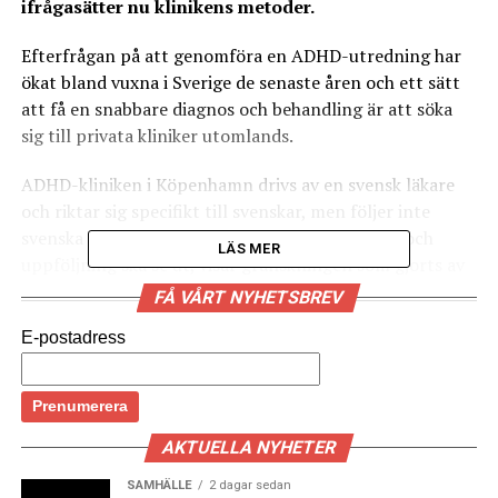
ifrågasätter nu klinikens metoder.
Efterfrågan på att genomföra en ADHD-utredning har
ökat bland vuxna i Sverige de senaste åren och ett sätt
att få en snabbare diagnos och behandling är att söka
sig till privata kliniker utomlands.
ADHD-kliniken i Köpenhamn drivs av en svensk läkare
och riktar sig specifikt till svenskar, men följer inte
svenska riktlinjer i hur utredning, medicinering och
LÄS MER
uppföljning ska se ut, visar granskningen som gjorts av
SVT Skåne.
FÅ VÅRT NYHETSBREV
Enligt granskningen ledde medicineringen till att en av
E-postadress
klinikens svenska patienter fick en psykos och totalt 17
patienter har berättat om stora mängder utskriven
narkotikamedicin och bristande uppföljning. Bland
annat fick patienterna instruktioner om att själva testa
AKTUELLA NYHETER
sig fram bland de olika narkotikaklassade preparaten
SAMHÄLLE
2 dagar sedan