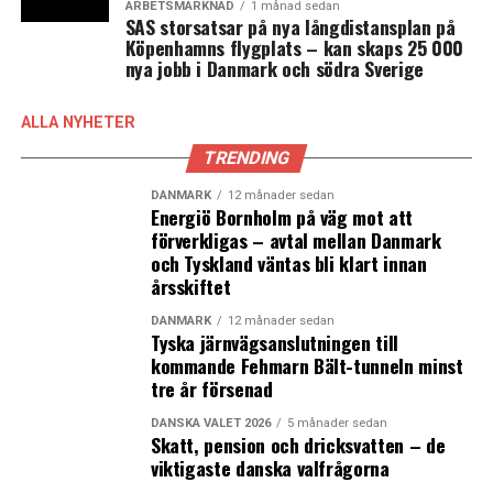
ARBETSMARKNAD
1 månad sedan
SAS storsatsar på nya långdistansplan på
Köpenhamns flygplats – kan skaps 25 000
nya jobb i Danmark och södra Sverige
ALLA NYHETER
TRENDING
DANMARK
12 månader sedan
Energiö Bornholm på väg mot att
förverkligas – avtal mellan Danmark
och Tyskland väntas bli klart innan
årsskiftet
DANMARK
12 månader sedan
Tyska järnvägsanslutningen till
kommande Fehmarn Bält-tunneln minst
tre år försenad
DANSKA VALET 2026
5 månader sedan
Skatt, pension och dricksvatten – de
viktigaste danska valfrågorna