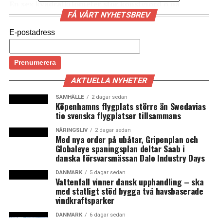
En sex kvadratkilometer stor konstgjord ö på
Doggers Bank mitt i Nordsjön kan bli en ny
FÅ VÅRT NYHETSBREV
knutpunkt för el från vindkraftsparker
E-postadress
från Danmark, Tyskland och Holland. Ön gör det
möjligt att bygga, koppla samman och underhålla
tusentals havsbaserade vindkraftverk uppger
Energinet.dk i ett
pressmeddelande
.
AKTUELLA NYHETER
– Det låter kanske galet och science fiction-liknande,
SAMHÄLLE
2 dagar sedan
Köpenhamns flygplats större än Swedavias
men en ö på Doggers Bank kan visa sig göra framtidens
tio svenska flygplatser tillsammans
vindkraft mycket billigare och effektivare, säger Torben
Glar Nielsen, teknisk chef för Energinet.dk.
NÄRINGSLIV
2 dagar sedan
Med nya order på ubåtar, Gripenplan och
Globaleye spaningsplan deltar Saab i
Den 23 mars planerar Engerginet.dk att skriva under ett
danska försvarsmässan Dalo Industry Days
avtal med TenneT i Holland och Tyskland om att
DANMARK
5 dagar sedan
undersöka möjligheterna att bygga den sex
Vattenfall vinner dansk upphandling – ska
kvadratmeter stora vindkraftsön på Doggers Banks som
med statligt stöd bygga två havsbaserade
väntas få såväl en egen landningsbana som hamn.
vindkraftsparker
Strömmen från flera länders havsbaserade vindkraftverk
DANMARK
6 dagar sedan