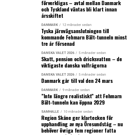
förverkligas – avtal mellan Danmark
den stå klar någon gång mellan 2030 och 2035. (News
och Tyskland väntas bli klart innan
Øresund)
årsskiftet
DANMARK
12 månader sedan
LÄS OCKSÅ:
Tyska järnvägsanslutningen till
Danska regeringen får svagt betyg efter 100 dagar
kommande Fehmarn Bält-tunneln minst
tre år försenad
PostNord tvingas säga upp 4000 i Danmark och ber nu
danska och svenska staten om hjälp att finansiera
DANSKA VALET 2026
5 månader sedan
Skatt, pension och dricksvatten – de
kostnaden på tre miljarder
viktigaste danska valfrågorna
DANSKA VALET 2026
5 månader sedan
Danmark går till val den 24 mars
DANMARK
9 månader sedan
”Inte längre realistiskt” att Fehmarn
Bält-tunneln kan öppna 2029
SAMHÄLLE
10 månader sedan
Region Skåne ger klartecken för
upphandling av nya Öresundståg – nu
behöver övriga fem regioner fatta