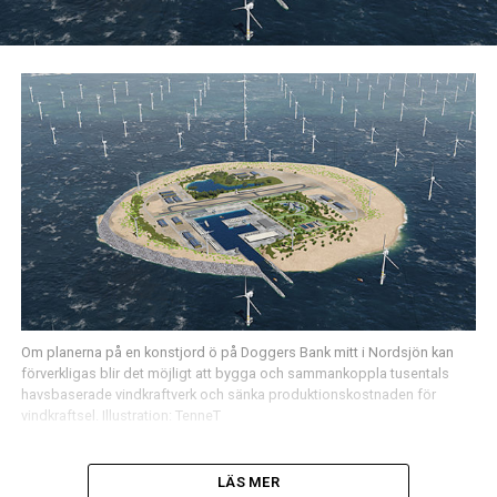
Om planerna på en konstjord ö på Doggers Bank mitt i Nordsjön kan
förverkligas blir det möjligt att bygga och sammankoppla tusentals
havsbaserade vindkraftverk och sänka produktionskostnaden för
vindkraftsel. Illustration: TenneT
LÄS MER