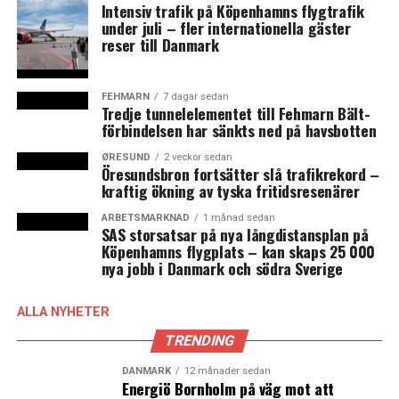
kommer att samlas på ön och kan sedan ledas vidare till
Intensiv trafik på Köpenhamns flygtrafik
under juli – fler internationella gäster
Nordsjöländerna i ett samordnat elnät som även kan
reser till Danmark
fungera för elhandel mellan länderna. Genom att
avstånden kortas kan en billigare växelströmsteknologi
användas i ledningsnätet.
FEHMARN
7 dagar sedan
Tredje tunnelelementet till Fehmarn Bält-
förbindelsen har sänkts ned på havsbotten
Enligt Energinet.dk kan en ö bli knutpunkt för upp till
30 GW vindkraftsel vilket kan jämföras med den
ØRESUND
2 veckor sedan
Öresundsbron fortsätter slå trafikrekord –
maximala danska elförbrukningen på 6,1 GW. På lång
kraftig ökning av tyska fritidsresenärer
sikt är visionen att bygga flera öar med tusentals
vindkraftverk runt om och en samlad elproduktion på
ARBETSMARKNAD
1 månad sedan
SAS storsatsar på nya långdistansplan på
minst 70 GW vilket motsvarar förbrukningen hos 80
Köpenhamns flygplats – kan skaps 25 000
miljoner europeiska elkonsumenter.
nya jobb i Danmark och södra Sverige
Det beräknas kosta 1,5 miljarder euro och det kommer
ALLA NYHETER
att krävas 200 miljoner kubikmeter sand för att bygga
en sex kvadratkilometer stor ö på det relativt grunda
TRENDING
vattenområdet vid Doggers Bank. Om det visar sig att
DANMARK
12 månader sedan
planerna på en konstgjord vindkraftsö är realistiska kan
Energiö Bornholm på väg mot att