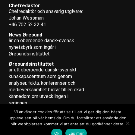
Chefredaktör
Chefredaktör och ansvarig utgivare:
Johan Wessman
+46 702 52 32 41
News Øresund
är en oberoende dansk-svensk
nyhets­byrå som ingår i
Øresundsinstituttet.
Øresundsinstituttet
är ett oberoende dansk-svenskt
kunskapscentrum som genom
analyser, fakta, konferenser och
medieverksamhet bidrar till en ökad
kännedom om utvecklingen i
regionen.
Vi använder cookies för att se till att vi ger dig den bästa
upplevelsen på vår hemsida. Om du fortsätter att använda den
här webbplatsen kommer vi att anta att du godkänner detta.
Copyright © 2017 Zox News Theme. Theme by MVP Themes, powered
Ok
Läs mer
by WordPress.