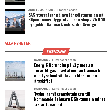
Dansk Folkeparti och Socialdemokratiet får allt närmare
relation medan regeringen tvingas backa från allt fler
ARBETSMARKNAD
1 månad sedan
förslag
SAS storsatsar på nya långdistansplan på
Köpenhamns flygplats – kan skaps 25 000
nya jobb i Danmark och södra Sverige
ALLA NYHETER
TRENDING
DANMARK
11 månader sedan
Energiö Bornholm på väg mot att
förverkligas – avtal mellan Danmark
och Tyskland väntas bli klart innan
årsskiftet
DANMARK
12 månader sedan
Tyska järnvägsanslutningen till
kommande Fehmarn Bält-tunneln minst
tre år försenad