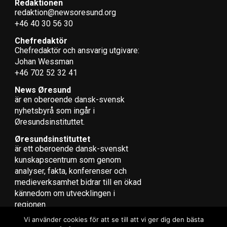
Redaktionen
redaktion@newsoresund.org
+46 40 30 56 30
Chefredaktör
Chefredaktör och ansvarig utgivare:
Johan Wessman
+46 702 52 32 41
News Øresund
är en oberoende dansk-svensk
nyhets­byrå som ingår i
Øresundsinstituttet.
Øresundsinstituttet
är ett oberoende dansk-svenskt
kunskapscentrum som genom
analyser, fakta, konferenser och
medieverksamhet bidrar till en ökad
kännedom om utvecklingen i
regionen.
Vi använder cookies för att se till att vi ger dig den bästa