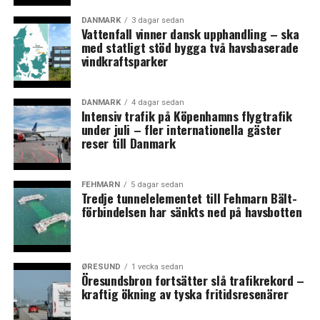
Nordhavnen kan även bli hemvist för Nordens högsta
DANMARK
3 dagar sedan
Vattenfall vinner dansk upphandling – ska
byggnad och en nöjespark framöver. Ett förslag har
med statligt stöd bygga två havsbaserade
framförts om att bygga ett 280 meter högt hus kallat
vindkraftsparker
H.C. Andersen Adventure Tower i området.
Byggkostnaden uppskattas till omkring 6,5 miljarder
danska kronor. Tornet planeras inrymma butiker, ägar-
DANMARK
4 dagar sedan
Intensiv trafik på Köpenhamns flygtrafik
och hyreslägenheter, hotell samt utsiktsplats och omges
under juli – fler internationella gäster
av en nöjespark med H.C. Andersen-tema.
reser till Danmark
Initiativtagare är Kurt Immanuel Pedersen och John
Christensen som framöver söker fler investerare för att
FEHMARN
5 dagar sedan
kunna realisera projektet, rapporterar Berlingske.
Tredje tunnelelementet till Fehmarn Bält-
Initiativtagarna samarbetar med arkitektbyrån Bjarke
förbindelsen har sänkts ned på havsbotten
Ingels Group, BIG, om utformningen av projektet.
(News Øresund)
ØRESUND
1 vecka sedan
Öresundsbron fortsätter slå trafikrekord –
LÄS OCKSÅ:
kraftig ökning av tyska fritidsresenärer
Dansk färjetrafik växer – utom till Sverige och Norge