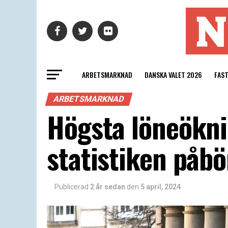
ARBETSMARKNAD
DANSKA VALET 2026
FAS
ARBETSMARKNAD
Högsta löneökn
statistiken påb
Publicerad
2 år sedan
den
5 april, 2024