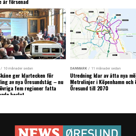
e år försenad
10 månader sedan
DANMARK
11 månader sedan
kåne ger klartecken för
Utredning klar av åtta nya mö
ing av nya Öresundståg – nu
Metrolinjer i Köpenhamn och 
övriga fem regioner fatta
Öresund till 2070
ande beslut