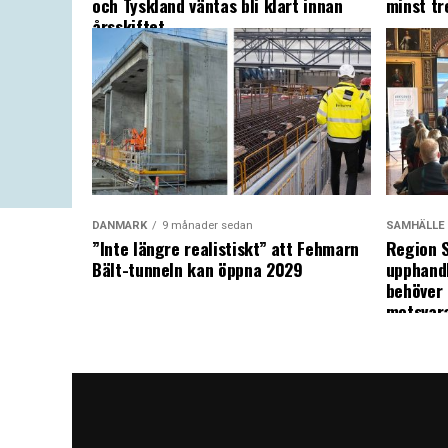
och Tyskland väntas bli klart innan
minst tr
årsskiftet
DANMARK
9 månader sedan
SAMHÄLLE
”Inte längre realistiskt” att Fehmarn
Region S
Bält-tunneln kan öppna 2029
upphandl
behöver 
motsvar