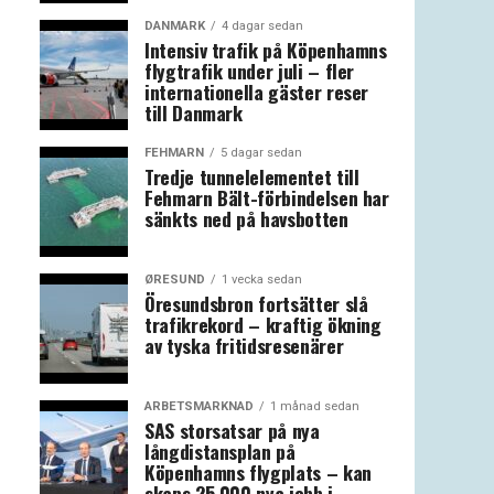
DANMARK
4 dagar sedan
Intensiv trafik på Köpenhamns
flygtrafik under juli – fler
internationella gäster reser
till Danmark
FEHMARN
5 dagar sedan
Tredje tunnelelementet till
Fehmarn Bält-förbindelsen har
sänkts ned på havsbotten
ØRESUND
1 vecka sedan
Öresundsbron fortsätter slå
trafikrekord – kraftig ökning
av tyska fritidsresenärer
ARBETSMARKNAD
1 månad sedan
SAS storsatsar på nya
långdistansplan på
Köpenhamns flygplats – kan
skaps 25 000 nya jobb i