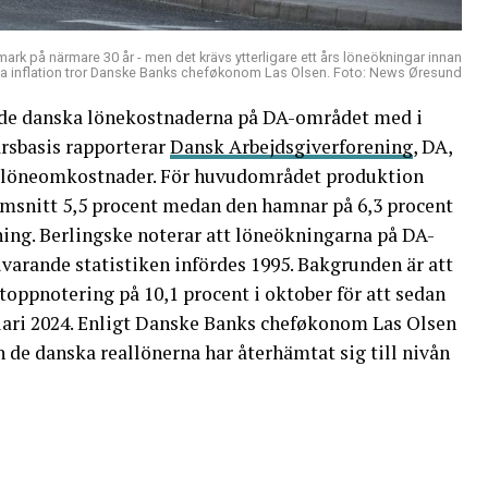
k på närmare 30 år - men det krävs ytterligare ett års löneökningar innan
höga inflation tror Danske Banks cheføkonom Las Olsen. Foto: News Øresund
e de danska lönekostnaderna på DA-området med i
årsbasis rapporterar
Dansk Arbejdsgiverforening
, DA,
ör löneomkostnader. För huvudområdet produktion
msnitt 5,5 procent medan den hamnar på 6,3 procent
ning. Berlingske noterar att löneökningarna på DA-
varande statistiken infördes 1995. Bakgrunden är att
 toppnotering på 10,1 procent i oktober för att sedan
ebruari 2024. Enligt Danske Banks cheføkonom Las Olsen
an de danska reallönerna har återhämtat sig till nivån