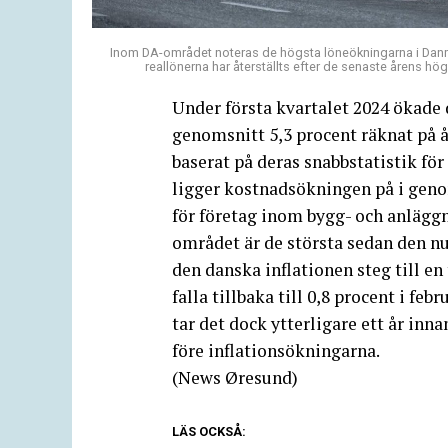
Inom DA-området noteras de högsta löneökningarna i Danmar
reallönerna har återställts efter de senaste årens 
Under första kvartalet 2024 ökad
genomsnitt 5,3 procent räknat på 
baserat på deras snabbstatistik f
ligger kostnadsökningen på i geno
för företag inom bygg- och anlägg
området är de största sedan den nu
den danska inflationen steg till en
falla tillbaka till 0,8 procent i f
tar det dock ytterligare ett år inn
före inflationsökningarna.
(News Øresund)
LÄS OCKSÅ: