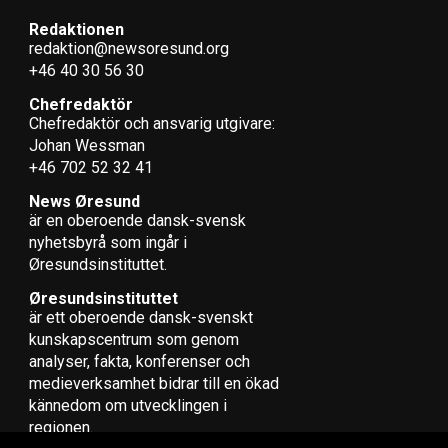
Redaktionen
redaktion@newsoresund.org
+46 40 30 56 30
Chefredaktör
Chefredaktör och ansvarig utgivare:
Johan Wessman
+46 702 52 32 41
News Øresund
är en oberoende dansk-svensk
nyhets­byrå som ingår i
Øresundsinstituttet.
Øresundsinstituttet
är ett oberoende dansk-svenskt
kunskapscentrum som genom
analyser, fakta, konferenser och
medieverksamhet bidrar till en ökad
kännedom om utvecklingen i
regionen.