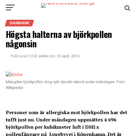
DANMARK
Högsta halterna av björkpollen
någonsin
Publicerad
12 år sedan
den
22 april, 2014
Mängden björkpollen slog nytt danskt rekord under måndagen. Foto:
Wikipedia
Personer som är allergiska mot björkpollen har det
tufft just nu. Under måndagen uppmättes 4 696
björkpollen per kubikmeter luft i DMI:s
pollenfångare på Lyngbyvej i Köpenhamn. Det är