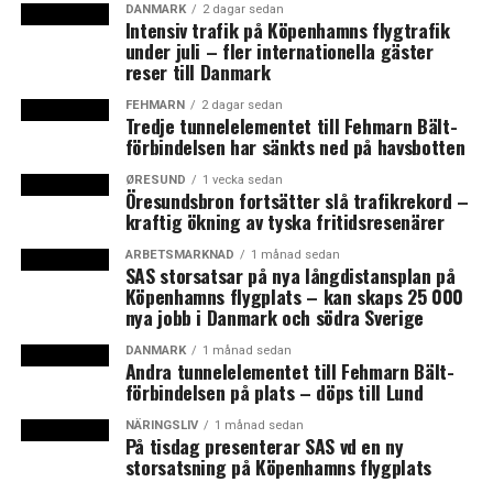
DANMARK
2 dagar sedan
Även den nyss avslutade pollensäsongen för al bjöd på
Intensiv trafik på Köpenhamns flygtrafik
ett nytt danskt rekord med en samlad koncentration på
under juli – fler internationella gäster
reser till Danmark
2 646 pollen per kubikmeter luft. Mängden av
hasselpollen har också legat på höga nivåer i Danmark.
FEHMARN
2 dagar sedan
Tredje tunnelelementet till Fehmarn Bält-
(News Øresund)
förbindelsen har sänkts ned på havsbotten
ØRESUND
1 vecka sedan
LÄS OCKSÅ:
Öresundsbron fortsätter slå trafikrekord –
kraftig ökning av tyska fritidsresenärer
Köpenhamn och Stockholm tappar global
attraktionskraft
ARBETSMARKNAD
1 månad sedan
SAS storsatsar på nya långdistansplan på
Tidig rapsblomning kan ge rekordskörd
Köpenhamns flygplats – kan skaps 25 000
nya jobb i Danmark och södra Sverige
DANMARK
1 månad sedan
Andra tunnelelementet till Fehmarn Bält-
förbindelsen på plats – döps till Lund
NÄRINGSLIV
1 månad sedan
På tisdag presenterar SAS vd en ny
storsatsning på Köpenhamns flygplats