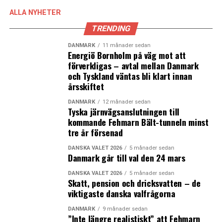
ALLA NYHETER
TRENDING
DANMARK
11 månader sedan
Energiö Bornholm på väg mot att
förverkligas – avtal mellan Danmark
och Tyskland väntas bli klart innan
årsskiftet
DANMARK
12 månader sedan
Tyska järnvägsanslutningen till
kommande Fehmarn Bält-tunneln minst
tre år försenad
DANSKA VALET 2026
5 månader sedan
Danmark går till val den 24 mars
DANSKA VALET 2026
5 månader sedan
Skatt, pension och dricksvatten – de
viktigaste danska valfrågorna
DANMARK
9 månader sedan
”Inte längre realistiskt” att Fehmarn