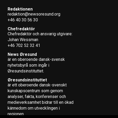
grävdes 1,5 miljoner minor ner i sanden. När kriget var
Redaktionen
slut användes tyska krigsfångar till minröjningen, ett
redaktion@newsoresund.org
farligt arbete som kostade ungefär 150 unga tyskar
+46 40 30 56 30
livet, medan lika många skadades allvarligt. Det har
hävdats att agerandet var ett danskt krigsbrott, men
Chefredaktör
Chefredaktör och ansvarig utgivare:
frågan har aldrig diskuterats nämnvärt i Danmark.
Johan Wessman
Kanske blir det ändring på det när Martin Zandvliets
+46 702 52 32 41
film ”Under sanden” får premiär. Filmen visar hur tyska
pojkar i åldrarna 15-20 år tvingades ut på de livsfarliga
News Øresund
är en oberoende dansk-svensk
stränderna för att oskadliggöra de dolda vapnen.
nyhets­byrå som ingår i
Øresundsinstituttet.
Under sanden. Dansk biopremiär: 3 december.
Øresundsinstituttet
är ett oberoende dansk-svenskt
kunskapscentrum som genom
analyser, fakta, konferenser och
medieverksamhet bidrar till en ökad
Nötknäpparen. Foto: Det Kongelige Teater
kännedom om utvecklingen i
regionen.