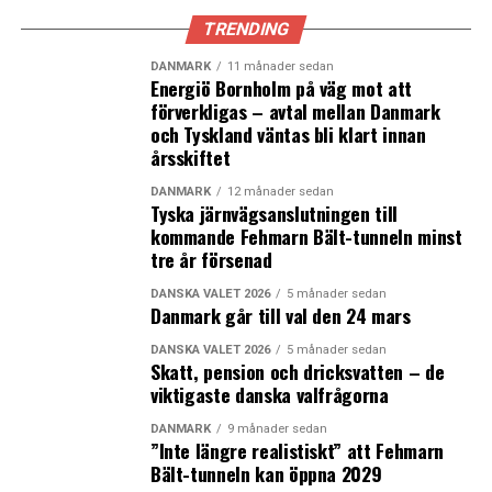
böckerna i en trilogi som handlar om hans pappa. James
Pisket lämnade Kurdistan på 70-talet och kom till
TRENDING
Danmark som gästarbetare. Den första boken handlar
DANMARK
11 månader sedan
om traumatiska upplevelser i Turkiet och den andra om
Energiö Bornholm på väg mot att
mötet med Danmark. Allt material bygger på intervjuer
förverkligas – avtal mellan Danmark
och Tyskland väntas bli klart innan
och böckerna ger ett annorlunda perspektiv på det
årsskiftet
danska samhället och på livet som invandrare. Den här
veckan visas även Halfdan Piskets verk på
DANMARK
12 månader sedan
Tyska järnvägsanslutningen till
konstutställningen Beauton Art Fair på Nørrebro.
kommande Fehmarn Bält-tunneln minst
tre år försenad
Halfdan Pisket: ”Desertør” & ”Kakerlak”.
DANSKA VALET 2026
5 månader sedan
Beauton Art Fair. Blaa Galleri, Blågaards plads, Nørrebro.
Danmark går till val den 24 mars
T.o.m. 17 december.
DANSKA VALET 2026
5 månader sedan
Skatt, pension och dricksvatten – de
viktigaste danska valfrågorna
Äventyr på vita duken
DANMARK
9 månader sedan
”Inte längre realistiskt” att Fehmarn
Nu är det återigen dags för den äventyrsfyllda
Bält-tunneln kan öppna 2029
filmfestivalen D.A.F.F. Namnet är en förkortning av