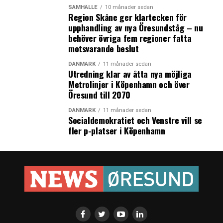
Danish Adventure Film Festival och filmerna som visas
SAMHÄLLE
10 månader sedan
Region Skåne ger klartecken för
är helt inriktade på extremsporter, friluftsliv och
upphandling av nya Öresundståg – nu
äventyr. Dokumentärerna handlar om människor vars
behöver övriga fem regioner fatta
stora passion i livet är bergsklättring, paddling,
motsvarande beslut
skidåkning, löpning eller vattensporter. Många av
DANMARK
11 månader sedan
filmerna utspelar sig i spektakulärt vackra miljöer. Följ
Utredning klar av åtta nya möjliga
till exempel med på bergsklättring i Sydafrika eller på
Metrolinjer i Köpenhamn och över
löpning norr om Polcirkeln. Filmerna visas först på
Öresund till 2070
Cinemateket i Köpenhamn, varefter festivalen
DANMARK
11 månader sedan
fortsätter till Aarhus.
Socialdemokratiet och Venstre vill se
fler p-platser i Köpenhamn
Danish Adventure Film Festival. Cinemateket,
Köpenhamn. 1–6 december.
Ny film granskar danskt krigsbrott
Under andra världskriget minerade den tyska
ockupationsmakten hela den danska västkusten. Totalt