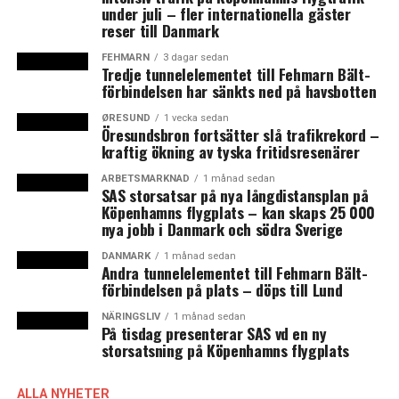
under juli – fler internationella gäster
bege sig till Kødbyen, där det arrangeras stora
reser till Danmark
matmarknader under december månad.
FEHMARN
3 dagar sedan
Tredje tunnelelementet till Fehmarn Bält-
Happy X-mas Trees. Visas på Rådhuspladsen fram till
förbindelsen har sänkts ned på havsbotten
julafton, samt i Øksnehallen under mellandagarna.
ØRESUND
1 vecka sedan
Öresundsbron fortsätter slå trafikrekord –
H.C. Andersens julemarked. Kultorvet. Öppet dagligen
kraftig ökning av tyska fritidsresenärer
t.o.m. 22 december.
ARBETSMARKNAD
1 månad sedan
SAS storsatsar på nya långdistansplan på
Jul i Tivoli. Öppet dagligen under december månad.
Köpenhamns flygplats – kan skaps 25 000
nya jobb i Danmark och södra Sverige
Kødbyens madmarked. 5–6 december & 19–20 december.
DANMARK
1 månad sedan
Andra tunnelelementet till Fehmarn Bält-
förbindelsen på plats – döps till Lund
Gästarbetares liv i serieform
NÄRINGSLIV
1 månad sedan
På tisdag presenterar SAS vd en ny
Politikens recensent kallade Halfdan Piskets serieböcker
storsatsning på Köpenhamns flygplats
”det mest spännande som har hänt dansk seriekonst på
länge”. Tecknaren har hittills släppt de två första
ALLA NYHETER