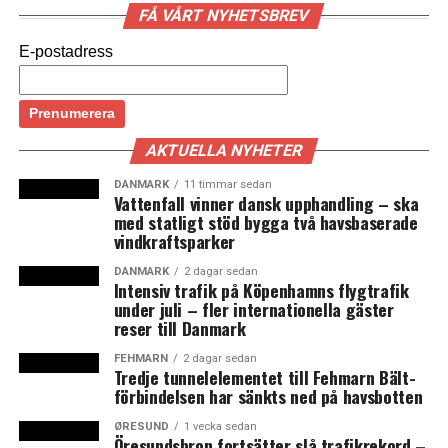
FÅ VÅRT NYHETSBREV
baletter eller operor man vill se under den kommande
hösten och vintern. I år framförs bland annat bitar av
E-postadress
”F
igaros bröllop”, ”Svansjön”, ”La Traviata”, ”Don
Quixote”
och ”
Lohengrin”. Det Kongelige Teater satsar
stort på utomhusföreställningen. På scenen står några av
teaterns bästa sångare och dansare, men också det
AKTUELLA NYHETER
kungliga kapellet och operakören.
DANMARK
11 timmar sedan
Vattenfall vinner dansk upphandling – ska
Det Kongelige Teater på Rosenborg. Rosenborg
med statligt stöd bygga två havsbaserade
Exercisplats, Köpenhamn. 22 augusti.
vindkraftsparker
DANMARK
2 dagar sedan
Intensiv trafik på Köpenhamns flygtrafik
under juli – fler internationella gäster
Matisse med polarinspiration
reser till Danmark
Konsthallen Ordrupgaard ligger i närheten av den stora
FEHMARN
2 dagar sedan
parken Dyrehaven i norra Köpenhamn. Hela sommaren
Tredje tunnelelementet till Fehmarn Bält-
har man kunnat njuta av skulpturer och installationer i
förbindelsen har sänkts ned på havsbotten
parken, men nu öppnar det en ny Matisse-utställning
ØRESUND
1 vecka sedan
inne i konsthallen. Den franska konstnären Henri
Öresundsbron fortsätter slå trafikrekord –