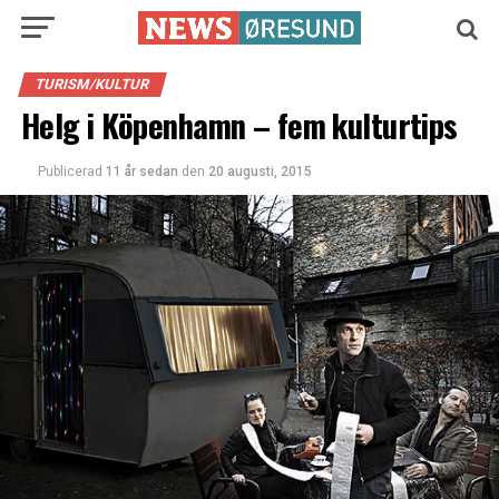
TURISM/KULTUR
Helg i Köpenhamn – fem kulturtips
Publicerad
11 år sedan
den
20 augusti, 2015