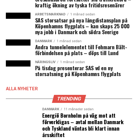
kraftig ökning av tyska fritidsresenärer
Matisse var enormt viktig för de tidiga modernisterna
och flera av våra mest kända svenska konstnärer har
ARBETSMARKNAD
1 månad sedan
SAS storsatsar på nya långdistansplan på
haft honom som lärare. Ordrupgaard tar fasta på hans
Köpenhamns flygplats – kan skaps 25 000
intresse för inuitkonst. På äldre dagar ska Matisse ha
nya jobb i Danmark och södra Sverige
fastnat för en samling inuitmasker och han ska också ha
fördjupat sig i Knud Rasmussens böcker om
DANMARK
1 månad sedan
Andra tunnelelementet till Fehmarn Bält-
polarexpeditioner. Inspirationen syns i verken som nu
förbindelsen på plats – döps till Lund
visas på Ordrupgaard.
NÄRINGSLIV
1 månad sedan
På tisdag presenterar SAS vd en ny
Matisse og eskimoerne. Ordrupgaard, Charlottenlund.
storsatsning på Köpenhamns flygplats
Öppnar: 21 augusti.
ALLA NYHETER
TRENDING
DANMARK
11 månader sedan
Energiö Bornholm på väg mot att
förverkligas – avtal mellan Danmark
och Tyskland väntas bli klart innan
årsskiftet