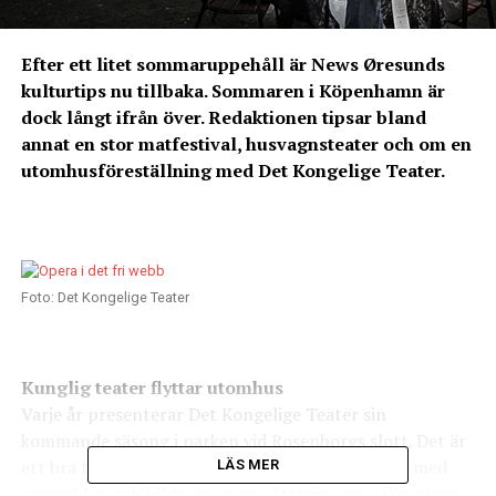
Efter ett litet sommaruppehåll är News Øresunds
kulturtips nu tillbaka. Sommaren i Köpenhamn är
dock långt ifrån över. Redaktionen tipsar bland
annat en stor matfestival, husvagnsteater och om en
utomhusföreställning med Det Kongelige Teater.
Foto: Det Kongelige Teater
Kunglig teater flyttar utomhus
Varje år presenterar Det Kongelige Teater sin
kommande säsong i parken vid Rosenborgs slott. Det är
ett bra tillfälle att, helt gratis, stifta bekantskap med
LÄS MER
ensemblen och bilda sig en uppfattning om vilka pjäser,