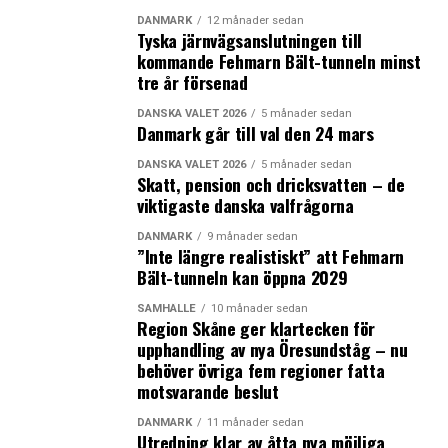
DANMARK
12 månader sedan
Tyska järnvägsanslutningen till
kommande Fehmarn Bält-tunneln minst
tre år försenad
DANSKA VALET 2026
5 månader sedan
Danmark går till val den 24 mars
DANSKA VALET 2026
5 månader sedan
Skatt, pension och dricksvatten – de
Foto: News Øresund – Peter Mulvany
viktigaste danska valfrågorna
DANMARK
9 månader sedan
”Inte längre realistiskt” att Fehmarn
Matfestival får Köpenhamn att koka
Bält-tunneln kan öppna 2029
Köpenhamns stora matfestival, Copenhagen Cooking,
lockar varje år runt 100 000 besökare. Festivalen har ett
SAMHÄLLE
10 månader sedan
Region Skåne ger klartecken för
brett utbud av matupplevelser, från avancerade
upphandling av nya Öresundståg – nu
gourmeträtter till nyskapande street food. Under
behöver övriga fem regioner fatta
festivalen står det långbord på gatorna och upp till 1
motsvarande beslut
000 personer kan äta en gemensam måltid. Det blir
DANMARK
11 månader sedan
också guidade turer med mattema, bland annat genom
Utredning klar av åtta nya möjliga