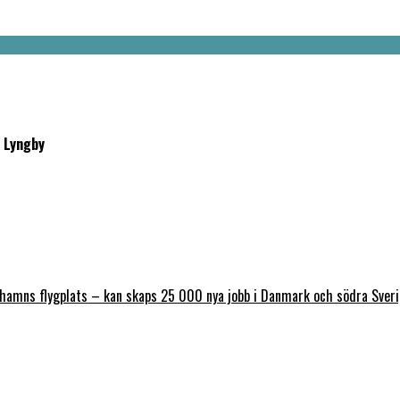
 Lyngby
nhamns flygplats – kan skaps 25 000 nya jobb i Danmark och södra Sver