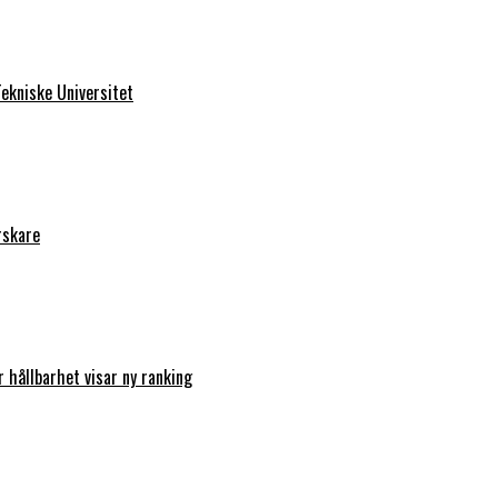
ekniske Universitet
rskare
r hållbarhet visar ny ranking