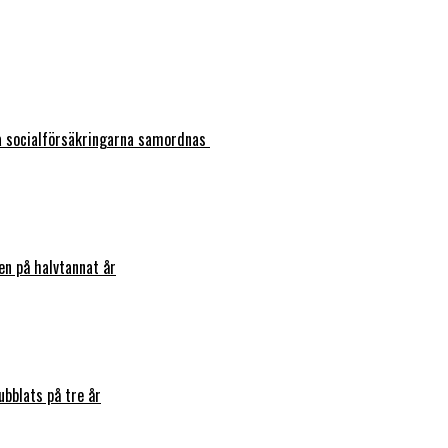
ka socialförsäkringarna samordnas
en på halvtannat år
bblats på tre år