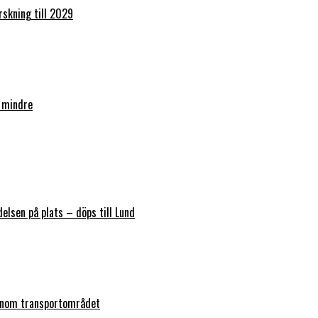
orskning till 2029
 mindre
elsen på plats – döps till Lund
 inom transportområdet