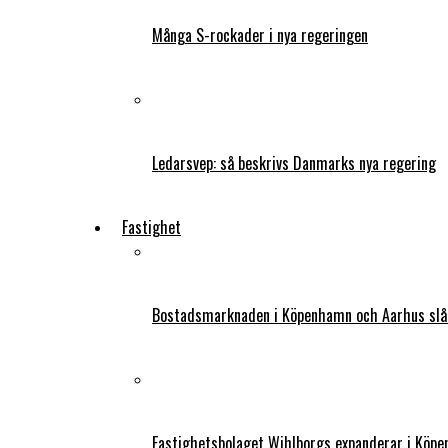
Många S-rockader i nya regeringen
Ledarsvep: så beskrivs Danmarks nya regering
Fastighet
Bostadsmarknaden i Köpenhamn och Aarhus slår
Fastighetsbolaget Wihlborgs expanderar i Köp