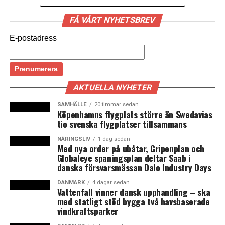
FÅ VÅRT NYHETSBREV
Ökad konkurrens från köpcenter gör att det säljs allt
mindre i butikerna inom Malmös stadskärna. Under
E-postadress
förra året minskade sällanköpshandelns omsättning
i Malmö City med 4,1 procent, jämfört med 2012. Det
visar Fastighetsägarnas Syds rapport Cityklimatet.
AKTUELLA NYHETER
Minskningen motsvarar 169 miljoner svenska kronor.
SAMHÄLLE
20 timmar sedan
Köpenhamns flygplats större än Swedavias
– Det är ändå förvånansvärt lite. Vi hade räknat med ett
tio svenska flygplatser tillsammans
betydligt större tapp, säger Göran Höckert,
näringspolitisk chef, Fastighetsägarna Syd.
NÄRINGSLIV
1 dag sedan
Med nya order på ubåtar, Gripenplan och
Globaleye spaningsplan deltar Saab i
Han pekar på att konkurrensen hårdnade ordentligt
danska försvarsmässan Dalo Industry Days
mellan 2012 och 2013, med nybyggda köpcentret
Emporia och utbyggnaden av Mobilia.
DANMARK
4 dagar sedan
Vattenfall vinner dansk upphandling – ska
– Cityhandeln i Malmö har ändå klarat sig bra, säger
med statligt stöd bygga två havsbaserade
Göran Höckert.
vindkraftsparker