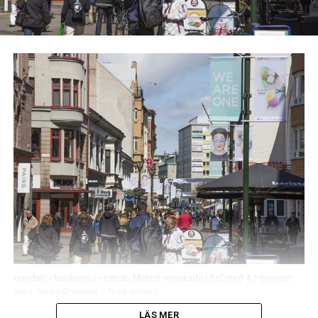
Handeln i butikerna i centrala Malmö minskade i fjol med 4,1 procent.
Foto: News Øresund – Thea Wiborg
LÄS MER