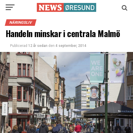
NÄRINGSLIV
Handeln minskar i centrala Malmö
Publicerad
12 år sedan
den
4 september, 2014