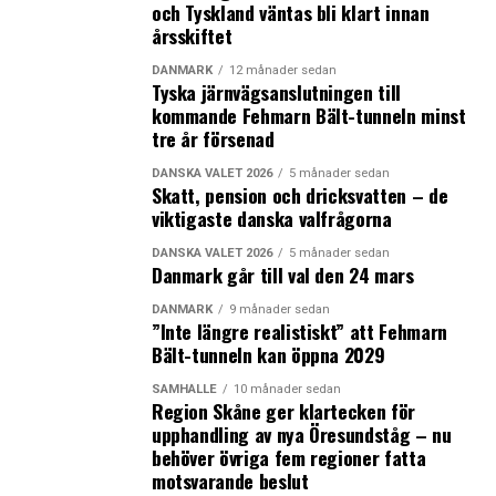
och Tyskland väntas bli klart innan
Fakta:
årsskiftet
Totalt minskade detaljhandelns omsättning i Malmö
DANMARK
12 månader sedan
City med 2,4 procent under 2013 jämfört med 2012.
Tyska järnvägsanslutningen till
Omsättningen för sällanköpsvaruhandeln i Malmö City
kommande Fehmarn Bält-tunneln minst
sjönk med 4,1 procent medan omsättningen för
tre år försenad
dagligvaruhandeln steg med 2,6 procent.
DANSKA VALET 2026
5 månader sedan
I hela Malmö kommun ökade detaljhandelns omsättning
Skatt, pension och dricksvatten – de
med 2,6 procent under 2013.
viktigaste danska valfrågorna
(Källa: Fastighetsägarna Syd)
DANSKA VALET 2026
5 månader sedan
Danmark går till val den 24 mars
LÄS OCKSÅ:
DANMARK
9 månader sedan
”Inte längre realistiskt” att Fehmarn
Lego har blivit världens största leksakstillverkare
Bält-tunneln kan öppna 2029
Novo Nordisk stänger avdelning med 400 anställda
SAMHÄLLE
10 månader sedan
Region Skåne ger klartecken för
upphandling av nya Öresundståg – nu
behöver övriga fem regioner fatta
motsvarande beslut