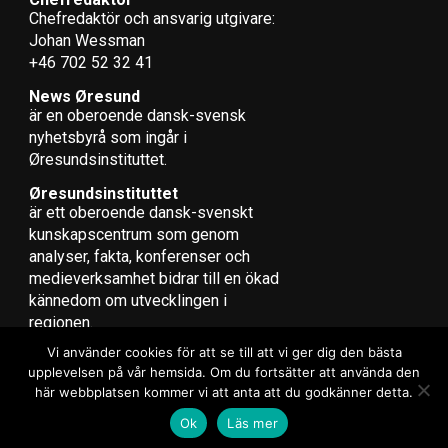
Chefredaktör och ansvarig utgivare:
Johan Wessman
+46 702 52 32 41
News Øresund
är en oberoende dansk-svensk
nyhets­byrå som ingår i
Øresundsinstituttet.
Øresundsinstituttet
är ett oberoende dansk-svenskt
kunskapscentrum som genom
analyser, fakta, konferenser och
medieverksamhet bidrar till en ökad
kännedom om utvecklingen i
regionen.
Vi använder cookies för att se till att vi ger dig den bästa
upplevelsen på vår hemsida. Om du fortsätter att använda den
här webbplatsen kommer vi att anta att du godkänner detta.
Copyright © 2017 Zox News Theme. Theme by MVP Themes, powered
Ok
Läs mer
by WordPress.