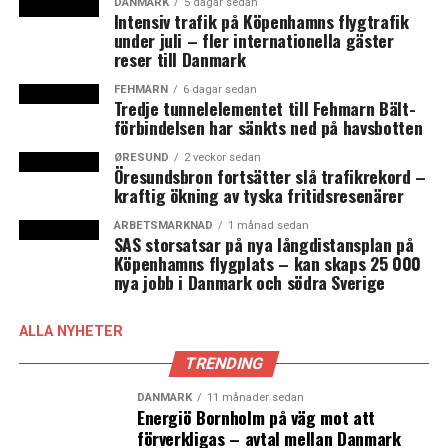
DANMARK
5 dagar sedan
Att handeln med sällanköpsvaror, som kläder och skor,
Intensiv trafik på Köpenhamns flygtrafik
minskar i stadskärnan är inget unikt för Malmö.
under juli – fler internationella gäster
reser till Danmark
Rapporten visar att i de 13 största kommunerna i Skåne,
Blekinge och Kronobergs län minskade försäljningen i
FEHMARN
6 dagar sedan
Tredje tunnelelementet till Fehmarn Bält-
alla utom tre.
förbindelsen har sänkts ned på havsbotten
Malmö Citysamverkans vd Pia Sundin tycker sig dock se
ØRESUND
2 veckor sedan
Öresundsbron fortsätter slå trafikrekord –
positiva signaler framåt.
kraftig ökning av tyska fritidsresenärer
– 2014 känns positivt. Dels på grund av alla de
ARBETSMARKNAD
1 månad sedan
SAS storsatsar på nya långdistansplan på
nyetableringar vi har haft, och dels på grund av alla de
Köpenhamns flygplats – kan skaps 25 000
som är på gång, säger hon.
nya jobb i Danmark och södra Sverige
En bransch som gick starkt framåt i Malmö City under
ALLA NYHETER
2013 var restaurang som ökade sin omsättning med hela
5,7 procent.
TRENDING
DANMARK
11 månader sedan
– Det är nu en av basnäringarna i stadskärnan, säger
Energiö Bornholm på väg mot att
Göran Höckert. (News Øresund – Linus Lindqvist)
förverkligas – avtal mellan Danmark