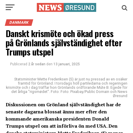
DANMARK
Danskt krismöte och ökad press
på Grönlands självständighet efter
Trumps utspel
Publicerad
2 år sedan
den
13 januari, 2025
Statsminister Mette Frederiksen (S) är just nu pressad av en osäker
framtid för Grönland. I torsdags höll partiledarna och regeringen
krismöte och i dag träffar hon Grönlands ordförande Múte B. Egede för
det årliga "rigsmødet". Foto: Foto: Pixabay/Public Domain och News
Øresund
Diskussionen om Grönland självständighet har de
senaste dagarna blossat ännu mer efter den
kommande amerikanska presidenten Donald
Trumps utspel om att införliva ön med USA. Den