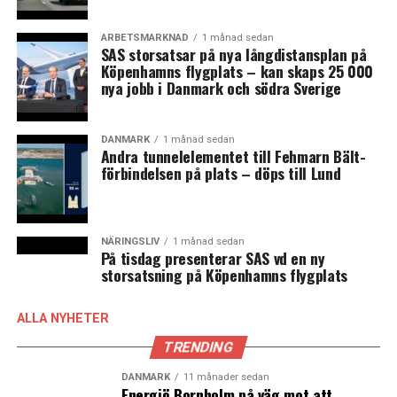
handelstullar mot Danmark. Danmark får dock
uppbackning av flera europeiska stats- och
ARBETSMARKNAD
1 månad sedan
SAS storsatsar på nya långdistansplan på
regeringsledare, häribland Frankrikes Europa- och
Köpenhamns flygplats – kan skaps 25 000
utrikesminister Jean-Noel Barrot, och senast Sveriges
nya jobb i Danmark och södra Sverige
statsminister Ulf Kristersson, som i ett skriftligt svar till
Expressen sade att ”vi accepterar inte att landgränser
ändras med hot eller våld, varken inom eller utanför
DANMARK
1 månad sedan
Andra tunnelelementet till Fehmarn Bält-
EU.”
förbindelsen på plats – döps till Lund
Grönlands landsstyreformand Múte B. Egede är också
avvisande inför Trumps hot, men fastslår i ett skriftligt
svar till Politiken att Grönland ska fotsätta med att vara
NÄRINGSLIV
1 månad sedan
På tisdag presenterar SAS vd en ny
öppet för samarbete och handel med hela världen.
storsatsning på Köpenhamns flygplats
I dag, fredag, ska han träffa Mette Frederiksen och
ALLA NYHETER
regeringsledaren på Färöarna för det årliga ”rigsmødet”.
TRENDING
Expert: Ekonomisk avskiljning från Danmark blir
DANMARK
11 månader sedan
svårt
Energiö Bornholm på väg mot att