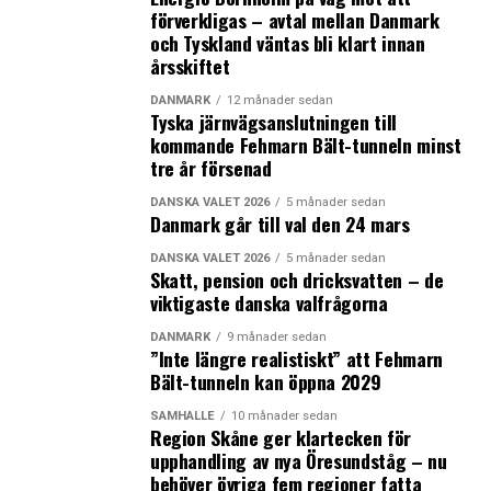
förverkligas – avtal mellan Danmark
Just handeln är en stor faktor i Grönlands
och Tyskland väntas bli klart innan
självständighetsprocess, som fått nytt liv i och med
årsskiftet
Trumps utspel. Ön är i hög grad beroende av ett det så
DANMARK
12 månader sedan
kallade ”blocktillskottet” från Danmark, som bland
Tyska järnvägsanslutningen till
annat täcker polis, fängelser samt vård- och
kommande Fehmarn Bält-tunneln minst
tre år försenad
omsorgsområdet. Enligt
danska TV2
uppgick tillskottet
förra året till runt 5,5, miljarder danska kronor i
DANSKA VALET 2026
5 månader sedan
Grönlands samlade statsbudget på runt 14 miljarder
Danmark går till val den 24 mars
DKK.
DANSKA VALET 2026
5 månader sedan
Skatt, pension och dricksvatten – de
Utöver tillskott från Danmark kommer största delen av
viktigaste danska valfrågorna
Grönlands intäktskälla från fiske, som utgör 90 procent
DANMARK
9 månader sedan
av öns exportproduktion med Danmark som dess
”Inte längre realistiskt” att Fehmarn
största marknad, följt av Island och Norge. De
Bält-tunneln kan öppna 2029
ekonomiska banden till Danmark gör det därför svårt
SAMHÄLLE
10 månader sedan
för Grönland att avskilja sig från Rigsfælleskapet på
Region Skåne ger klartecken för
kort sig, har ordföranden för Grønlands Økonomiske
upphandling av nya Öresundståg – nu
Råd, Troben M. Andersen,
sagt till TV2
. Han pekar på
behöver övriga fem regioner fatta