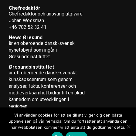
I maj 2023 valde
folketingsmedlemmen Aki-Matilda
Chefredaktör
Chefredaktör och ansvarig utgivare:
Høegh-Dam
att hålla hela sitt anförande på
Johan Wessman
grönländska. Hon kallade det ”en rest från kolonitiden”
+46 702 52 32 41
att det bara pratades danska i Folketinget.
News Øresund
– Om Danmark verkligen var ett rigsfælleskab, skulle vi
är en oberoende dansk-svensk
nyhets­byrå som ingår i
också kunna rymma varandras språk, sade hon efteråt.
Øresundsinstituttet.
I 2022 kom det också fram
att danska läkare hade satt in
Øresundsinstituttet
spiraler
i tusentals grönländska kvinnor och flickor på
är ett oberoende dansk-svenskt
helt ner till 13 år på 60- och 70-talet. En utredning, som
kunskapscentrum som genom
ska avslutas i år, startades av det grönländska
analyser, fakta, konferenser och
medieverksamhet bidrar till en ökad
regeringsorganet Naalakkersuisut och den danska
kännedom om utvecklingen i
regeringen.
regionen.
(News Øresund)
Vi använder cookies för att se till att vi ger dig den bästa
Fakta: Grönlands historiska förhållande till
upplevelsen på vår hemsida. Om du fortsätter att använda den
här webbplatsen kommer vi att anta att du godkänner detta.
Danmark
Copyright © 2017 Zox News Theme. Theme by MVP Themes, powered