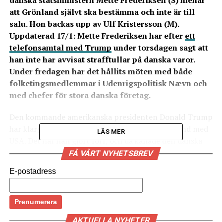
danska statsministern Mette Frederiksen (S) menar
att Grönland självt ska bestämma och inte är till
salu. Hon backas upp av Ulf Kristersson (M).
Uppdaterad 17/1: Mette Frederiksen har efter
ett
telefonsamtal med Trump
under torsdagen sagt att
han inte har avvisat strafftullar på danska varor.
Under fredagen har det hållits möten med både
folketingsmedlemmar i Udenrigspolitisk Nævn och
med chefer för stora danska företag.
Den kommande amerikanska presidenten Donald Trump
har klargjort att han önskar att införliva Grönland med
LÄS MER
USA. Det har han gjort förr, och då kallade den danska
statsministern Mette Frederiksen det ”absurt”, men den
FÅ VÅRT NYHETSBREV
här gången tas det mer allvarligt av det danska
E-postadress
regeringen, och under torsdagen förra veckan hölls det
ett krismöte för Folketingets partiledare.
– USA och Danmark har ett nära samarbete (…) Vi har
AKTUELLA NYHETER