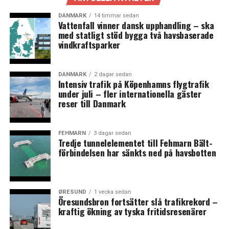
föreslagit ett samtal, och jag tror att det blir av, sade
Mette Frederiksen efter mötet,
enligt Berlingske
.
DANMARK
14 timmar sedan
Vattenfall vinner dansk upphandling – ska
med statligt stöd bygga två havsbaserade
Under torsdagen talade Mette Frederiksen med Trump i
vindkraftsparker
telefon, och hon berättade senare på ett pressmöte att
han inte hade avvisat strafftullar mot danska varor.
Under fredagen höll regeringen möten
med både
DANMARK
2 dagar sedan
Intensiv trafik på Köpenhamns flygtrafik
folketingsmedlemmar i Udenrigspolitisk Nævn och med
under juli – fler internationella gäster
flera chefer för stora danska företag.
reser till Danmark
Danmarks radios politiska analytiker Jens Ringberg
menar att regeringen anser situationen ”lika
FEHMARN
3 dagar sedan
Tredje tunnelelementet till Fehmarn Bält-
bekymrande i dag som före samtalet med Donal Trump”
förbindelsen har sänkts ned på havsbotten
Amerikanskt utspel möter europeiskt motstånd
De danska krismötena skedde som en reaktion på att
ØRESUND
1 vecka sedan
den kommande presidentens son, Donald Trump Jr.,
Öresundsbron fortsätter slå trafikrekord –
kraftig ökning av tyska fritidsresenärer
besökte Grönland i förra veckan och Donald Trumps
utspel om att inte utesluta militär makt och