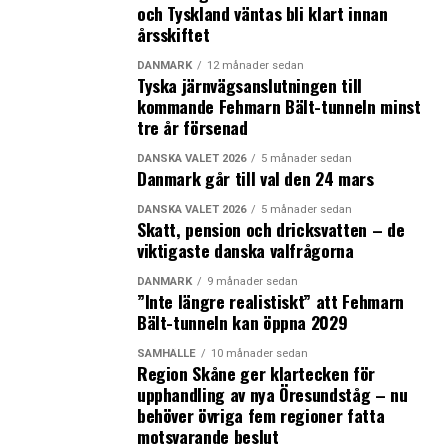
och Tyskland väntas bli klart innan
årsskiftet
DANMARK
12 månader sedan
Tyska järnvägsanslutningen till
kommande Fehmarn Bält-tunneln minst
tre år försenad
DANSKA VALET 2026
5 månader sedan
Danmark går till val den 24 mars
DANSKA VALET 2026
5 månader sedan
Skatt, pension och dricksvatten – de
viktigaste danska valfrågorna
DANMARK
9 månader sedan
”Inte längre realistiskt” att Fehmarn
Bält-tunneln kan öppna 2029
SAMHÄLLE
10 månader sedan
Region Skåne ger klartecken för
upphandling av nya Öresundståg – nu
behöver övriga fem regioner fatta
motsvarande beslut