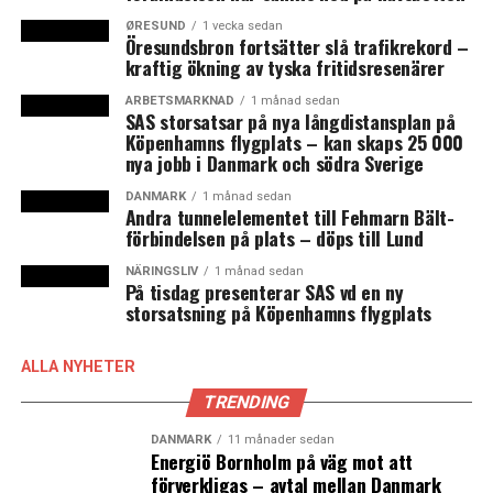
svårare för danskarna att få billiga lån utan
ØRESUND
1 vecka sedan
amorteringskrav.
Öresundsbron fortsätter slå trafikrekord –
kraftig ökning av tyska fritidsresenärer
Fotnot: En ägarlägenhet motsvarar närmast en svensk
ARBETSMARKNAD
1 månad sedan
bostadsrätt, med skillnaden att man i en ägarlägenhet
SAS storsatsar på nya långdistansplan på
köper en andel av fastigheten och inte bara
Köpenhamns flygplats – kan skaps 25 000
nyttjanderätt av lägenheten. Vid köp av en ägarlägenhet
nya jobb i Danmark och södra Sverige
betalar man således inte heller en hyra till föreningen.
DANMARK
1 månad sedan
Andra tunnelelementet till Fehmarn Bält-
förbindelsen på plats – döps till Lund
NÄRINGSLIV
1 månad sedan
(News Øresund)
På tisdag presenterar SAS vd en ny
storsatsning på Köpenhamns flygplats
LÄS OCKSÅ:
ALLA NYHETER
Danska Säpos tidigare chef dömd till fyra månaders
fängelse för bok
TRENDING
Novo Nordsik Fonden i nära partnerskap med flera av
DANMARK
11 månader sedan
Energiö Bornholm på väg mot att
världens stora fonder om samhällsutvecklingen
förverkligas – avtal mellan Danmark