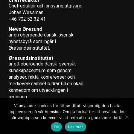
Chefredaktör
Chefredaktör och ansvarig utgivare:
Johan Wessman
+46 702 52 32 41
News Øresund
är en oberoende dansk-svensk
nyhets­byrå som ingår i
Øresundsinstituttet.
Øresundsinstituttet
är ett oberoende dansk-svenskt
kunskapscentrum som genom
analyser, fakta, konferenser och
medieverksamhet bidrar till en ökad
kännedom om utvecklingen i
regionen.
Vi använder cookies för att se till att vi ger dig den bästa
upplevelsen på vår hemsida. Om du fortsätter att använda den
här webbplatsen kommer vi att anta att du godkänner detta.
Copyright © 2017 Zox News Theme. Theme by MVP Themes, powered
Ok
Läs mer
by WordPress.