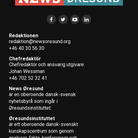
Redaktionen
redaktion@newsoresund.org
+46 40 30 56 30
Chefredaktör
Chefredaktör och ansvarig utgivare:
Johan Wessman
+46 702 52 32 41
News Øresund
är en oberoende dansk-svensk
nyhets­byrå som ingår i
Øresundsinstituttet.
Øresundsinstituttet
är ett oberoende dansk-svenskt
kunskapscentrum som genom
analyser, fakta, konferenser och