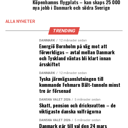
Köpenhamns flygplats – kan skaps 25 000
– Vi ser verkligen fram emot att få de förändringarna på
nya jobb i Danmark och södra Sverige
plats, säger han till News Øresund.
(News Øresund – Anna Palmehag)
ALLA NYHETER
TRENDING
LÄS OCKSÅ:
Sverige satsar 30 miljoner på att hjälpa företag att
DANMARK
12 månader sedan
Energiö Bornholm på väg mot att
göra affärer med internationella
förverkligas – avtal mellan Danmark
forskningsanläggningar
och Tyskland väntas bli klart innan
årsskiftet
Malmö hämtar ny fastighets- och gatudirektör från
Linköping
DANMARK
12 månader sedan
Tyska järnvägsanslutningen till
kommande Fehmarn Bält-tunneln minst
tre år försenad
DANSKA VALET 2026
5 månader sedan
Skatt, pension och dricksvatten – de
viktigaste danska valfrågorna
DANSKA VALET 2026
5 månader sedan
Danmark går till val den 24 mars