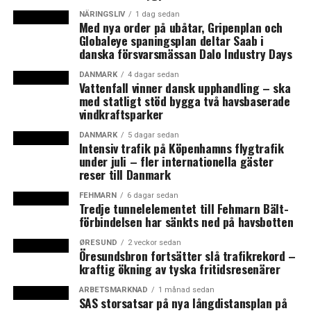
den första linjen ska även den börja trafikeras år 2019.
NÄRINGSLIV
1 dag sedan
Med nya order på ubåtar, Gripenplan och
Globaleye spaningsplan deltar Saab i
I såväl Malmö som Helsingborg står Region Skåne
danska försvarsmässan Dalo Industry Days
genom Skånetrafiken för investeringarna i fordon,
medan kommunerna står för de ombyggnader som krävs
DANMARK
4 dagar sedan
Vattenfall vinner dansk upphandling – ska
för att de extra långa bussarna ska kunna köra.
med statligt stöd bygga två havsbaserade
vindkraftsparker
Mellan 2018 och 2021 ska även 64 av de 111
Öresundstågen renoveras, så att de får ny klädsel och
DANMARK
5 dagar sedan
Intensiv trafik på Köpenhamns flygtrafik
interiör, samt bättre plats för bagage. Dessutom införs
under juli – fler internationella gäster
tiominuterstrafik i rusningstid till Danmark redan den
reser till Danmark
10 december i år. På sikt väntar också dubbeldäckartåg
FEHMARN
6 dagar sedan
mellan Helsingborg och Köpenhamn.
Tredje tunnelelementet till Fehmarn Bält-
förbindelsen har sänkts ned på havsbotten
Utöver det lyfter Stefan Svalö också fram att den nya
ØRESUND
2 veckor sedan
biljettappen dels ska utökas så att det går att köpa
Öresundsbron fortsätter slå trafikrekord –
kraftig ökning av tyska fritidsresenärer
biljett till Danmark, dels så att resenärer ska kunna låna
ut sitt periodkort till andra. Dessutom kommer den att
ARBETSMARKNAD
1 månad sedan
SAS storsatsar på nya långdistansplan på
finnas i en engelsk version.