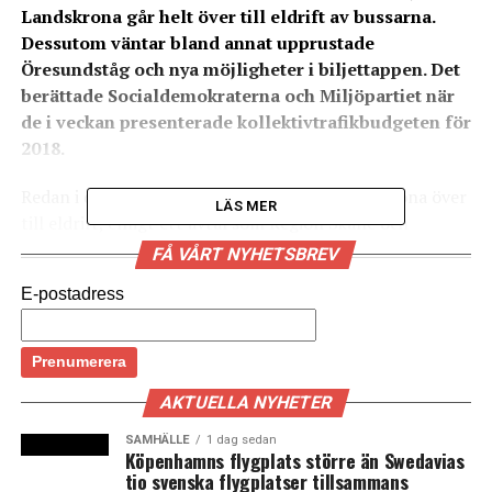
Landskrona går helt över till eldrift av bussarna.
Dessutom väntar bland annat upprustade
Öresundståg och nya möjligheter i biljettappen. Det
berättade Socialdemokraterna och Miljöpartiet när
de i veckan presenterade kollektivtrafikbudgeten för
2018.
Redan i december går samtliga bussar i Landskrona över
LÄS MER
till eldrift, enligt ett avtal som Region Skåne och
Landskrona kommun tecknade i onsdags.
FÅ VÅRT NYHETSBREV
– Trådbussarna i Landskrona kommer också att vara
E-postadress
kvar, så det kommer både att köra trådbussar och rena
elbussar på batteri, säger Stefan Svalö (S),
kollektivtrafiknämndens ordförande, till News Øresund.
I Malmö ska sex linjer få eldrift, med bussar som laddas
AKTUELLA NYHETER
vid ändhållplatserna. Fem av dem ska också byggas ut
SAMHÄLLE
1 dag sedan
till expressbusslinjer, med start 2019. Även Helsingborg
Köpenhamns flygplats större än Swedavias
tio svenska flygplatser tillsammans
ska få expressbusslinjer. Tre etapper finns i planen, och