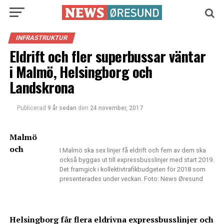
INFRASTRUKTUR
Eldrift och fler superbussar väntar
i Malmö, Helsingborg och
Landskrona
Publicerad
9 år sedan
den
24 november, 2017
Malmö
och
I Malmö ska sex linjer få eldrift och fem av dem ska
också byggas ut till expressbusslinjer med start 2019.
Det framgick i kollektivtrafikbudgeten för 2018 som
presenterades under veckan. Foto: News Øresund
Helsingborg får flera eldrivna expressbusslinjer och