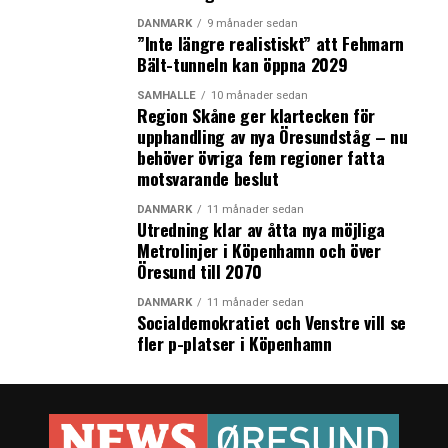
DANMARK
9 månader sedan
”Inte längre realistiskt” att Fehmarn
Bält-tunneln kan öppna 2029
SAMHÄLLE
10 månader sedan
Region Skåne ger klartecken för
upphandling av nya Öresundståg – nu
behöver övriga fem regioner fatta
motsvarande beslut
DANMARK
11 månader sedan
Utredning klar av åtta nya möjliga
Metrolinjer i Köpenhamn och över
Öresund till 2070
DANMARK
11 månader sedan
Socialdemokratiet och Venstre vill se
fler p-platser i Köpenhamn