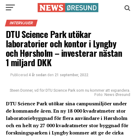
INTERVJUER
DTU Science Park utökar
laboratorier och kontor i Lyngby
och Hørsholm – investerar nästan
1 miljard DKK
Publicerad
4 år sedan
den
21 september, 2022
Steen Donner, vd för DTU Science Park som nu kommer att expandera.
Foto: News Øresund
DTU Science Park utökar sina campusmiljöer under
de kommande åren. En ny 18 000 kvadratmeter stor
laboratoriebyggnad för flera användare i Hørsholm
och en helt ny 27 000 kvadratmeter stor byggnad för
forskningsparken i Lyngby kommer att ge de cirka