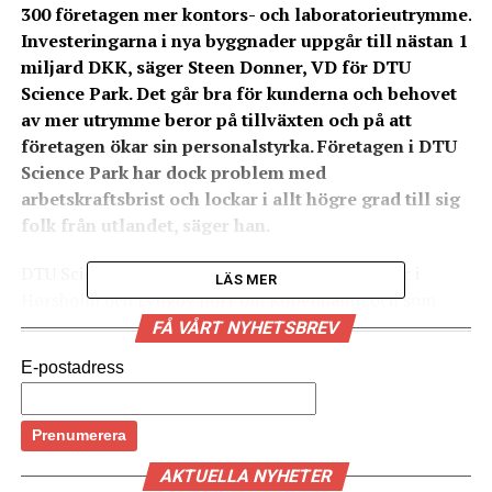
300 företagen mer kontors- och laboratorieutrymme.
Investeringarna i nya byggnader uppgår till nästan 1
miljard DKK, säger Steen Donner, VD för DTU
Science Park. Det går bra för kunderna och behovet
av mer utrymme beror på tillväxten och på att
företagen ökar sin personalstyrka. Företagen i DTU
Science Park har dock problem med
arbetskraftsbrist och lockar i allt högre grad till sig
folk från utlandet, säger han.
DTU Science Park, som ligger på två olika platser i
LÄS MER
Hørsholm och Lyngby norr om Köpenhamn och som
rymmer omkring 300 företag, känner av effekterna av
FÅ VÅRT NYHETSBREV
tillväxten inom life science-industrin i östra Danmark,
E-postadress
med ökad omsättning, export och sysselsättning. Cirka
40 procent av parkens 180 000 kvadratmeter hyrs ut till
företag inom life science.
AKTUELLA NYHETER
– Lyckligtvis går det bra för våra kunder, och därför