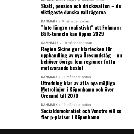
och Hørsholm kommer vi att investera sammanlagt
Skatt, pension och dricksvatten – de
nästan 1 miljard DKK under de kommande åren i nya
viktigaste danska valfrågorna
anläggningar, säger han.
DANMARK
9 månader sedan
”Inte längre realistiskt” att Fehmarn
Den ökade närvaron i Lyngby kommer inte bara att ge
Bält-tunneln kan öppna 2029
mer utrymme, utan förhoppningsvis också bana väg för
fler industriella samarbeten, säger Steen Donner.
SAMHÄLLE
10 månader sedan
Region Skåne ger klartecken för
upphandling av nya Öresundståg – nu
– Samarbetena bör ske mellan mindre företag i DTU
behöver övriga fem regioner fatta
Science Park och företag på campus i Lyngby, men också
motsvarande beslut
utanför, eftersom vi vet att dessa samarbeten kan gynna
båda parter för tillväxt i Danmark, säger han och
DANMARK
11 månader sedan
Utredning klar av åtta nya möjliga
nämner Novozymes och deras innovationscampus i
Metrolinjer i Köpenhamn och över
Lyngby med plats för 800 anställda som en möjlig
Öresund till 2070
samarbetspartner.
DANMARK
11 månader sedan
Socialdemokratiet och Venstre vill se
fler p-platser i Köpenhamn
DTU Science Park i Hørsholm. Foto: DTU Science Park