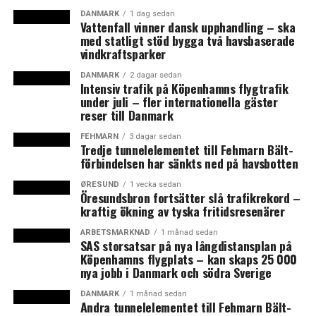
expanderar vi både när det gäller kvadratmeter och
DANMARK
1 dag sedan
Vattenfall vinner dansk upphandling – ska
kunder. Life science är utan tvekan den största vertikala
med statligt stöd bygga två havsbaserade
verksamhet vi har. Både bioteknik och medicinteknik
vindkraftsparker
växer här. Vi kan se att dansk life science har vuxit under
de senaste tio åren, och det handlar både om att de
DANMARK
2 dagar sedan
Intensiv trafik på Köpenhamns flygtrafik
stora blir större och att tillväxtskiktet kommer med,
under juli – fler internationella gäster
säger Steen Donner, vd för DTU Science Park, och
reser till Danmark
tillägger att sektorns välstånd får företagen att
FEHMARN
3 dagar sedan
efterfråga mer utrymme.
Tredje tunnelelementet till Fehmarn Bält-
förbindelsen har sänkts ned på havsbotten
– Bara under de senaste tre åren har våra kunder krävt
ØRESUND
1 vecka sedan
totalt 15 000 nettokvadratmeter mer på grund av
Öresundsbron fortsätter slå trafikrekord –
tillväxten. Vi har nu kommit till en punkt där vi behöver
kraftig ökning av tyska fritidsresenärer
bygga nya laboratorieutrymmen, säger han och
ARBETSMARKNAD
1 månad sedan
förklarar att beläggningsgraden är nära 100.
SAS storsatsar på nya långdistansplan på
Köpenhamns flygplats – kan skaps 25 000
nya jobb i Danmark och södra Sverige
Det ökade utrymmesbehovet innebär att
forskningsparken år 2022 kommer att börja bygga en ny
DANMARK
1 månad sedan
Andra tunnelelementet till Fehmarn Bält-
laboratoriebyggnad i Hørsholm, så att de kan erbjuda