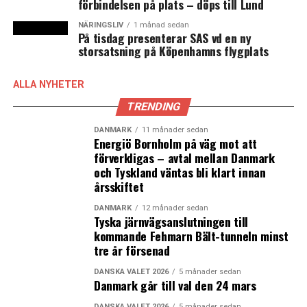
förbindelsen på plats – döps till Lund
sina kunder fler expansionsmöjligheter, säger Steen
Donner.
NÄRINGSLIV
1 månad sedan
På tisdag presenterar SAS vd en ny
storsatsning på Köpenhamns flygplats
– Vi planerar en helt ny laboratoriebyggnad. Det
kommer förmodligen att ta 2-3 år innan det är klart för
ALLA NYHETER
inflyttning, men vi räknar med att bygga en 18 000
kvadratmeter stor laboratoriebyggnad för flera
TRENDING
användare med möjlighet till expansion, säger han.
DANMARK
11 månader sedan
Energiö Bornholm på väg mot att
förverkligas – avtal mellan Danmark
och Tyskland väntas bli klart innan
Ny forskningspark byggs 2024/2025
årsskiftet
Parallellt med utbyggnaden i Hørsholm planerar DTU
DANMARK
12 månader sedan
Science Park också en ny utbyggnad på det andra
Tyska järnvägsanslutningen till
campusområdet i Lyngby. Byggnaden kommer att stå
kommande Fehmarn Bält-tunneln minst
klar 2024/2025, säger Steen Donner.
tre år försenad
DANSKA VALET 2026
5 månader sedan
– Vi arbetar med att bygga en helt ny forskningspark på
Danmark går till val den 24 mars
upp till 27 000 kvadratmeter. Med expansionen i Lyngby
DANSKA VALET 2026
5 månader sedan