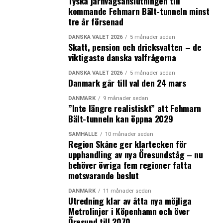
Tyska järnvägsanslutningen till
kommande Fehmarn Bält-tunneln minst
LÄS OCKSÅ:
tre år försenad
Dankortet sålt till dansk-amerikansk megafond
DANSKA VALET 2026
5 månader sedan
Skatt, pension och dricksvatten – de
Novo Nordisk planerar anställa 2 500 forskare i
viktigaste danska valfrågorna
Danmark
DANSKA VALET 2026
5 månader sedan
Danmark går till val den 24 mars
DANMARK
9 månader sedan
”Inte längre realistiskt” att Fehmarn
Bält-tunneln kan öppna 2029
SAMHÄLLE
10 månader sedan
Region Skåne ger klartecken för
upphandling av nya Öresundståg – nu
behöver övriga fem regioner fatta
motsvarande beslut
DANMARK
11 månader sedan
Utredning klar av åtta nya möjliga
Metrolinjer i Köpenhamn och över
Öresund till 2070