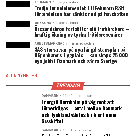
FEHMARN
5 dagar sedan
måste infria förväntningarna. Enligt Ulf Wiinberg blir
Tredje tunnelelementet till Fehmarn Bält-
förbindelsen har sänkts ned på havsbotten
2014 och 2015 avgörande år på vägen mot en
fördubblad verksamhet.
ØRESUND
1 vecka sedan
Öresundsbron fortsätter slå trafikrekord –
kraftig ökning av tyska fritidsresenärer
Lundbeck har sitt huvudkontor och stora anläggningar
för forskning och produktion i Valby i Köpenhamn. Cirka
ARBETSMARKNAD
1 månad sedan
SAS storsatsar på nya långdistansplan på
2 000 av Lundbecks omkring 6 000 anställda finns i
Köpenhamns flygplats – kan skaps 25 000
Danmark.
nya jobb i Danmark och södra Sverige
I likhet med Danmarks största läkemedelsföretag,
ALLA NYHETER
insulinjätten Novo Nordisk, kontrolleras ägandet i
Lundbeck av en fond, Lundbeckfonden.
TRENDING
DANMARK
11 månader sedan
Även Novo Nordisk växer kraftigt och räknar med att
Energiö Bornholm på väg mot att
öka antalet anställda i Danmark med 1 000 personer
förverkligas – avtal mellan Danmark
enbart i år, varav hälften inom forskning och utveckling.
och Tyskland väntas bli klart innan
Novo Nordisk har drygt 38 000 anställda, varav 16 000 i
årsskiftet
Danmark. (News Øresund)
DANMARK
12 månader sedan