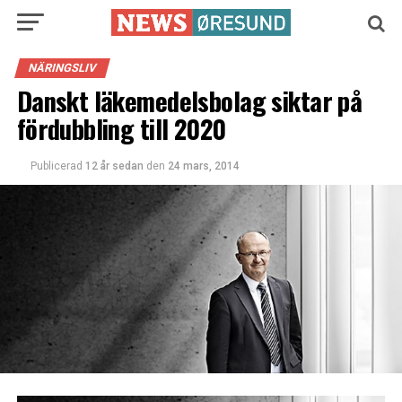
NÄRINGSLIV
Danskt läkemedelsbolag siktar på
fördubbling till 2020
Publicerad
12 år sedan
den
24 mars, 2014