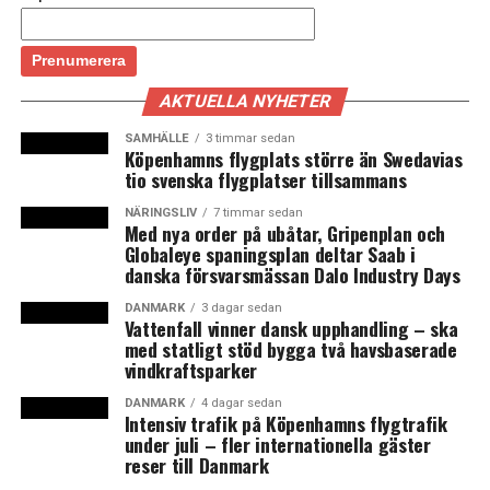
företagets storsäljande antidepressiva läkemedel
Cipralex får tuffare konkurrens.
Ulf Wiinberg berättar i intervjun hur Lundbeck
AKTUELLA NYHETER
storsatsar på att utveckla fler läkemedel, effektivisera
verksamheten och skapa nya partnerskap. Under 2014
SAMHÄLLE
3 timmar sedan
räknar han med att Lundbecks omsättning ska minska
Köpenhamns flygplats större än Swedavias
tio svenska flygplatser tillsammans
från 15,3 till 13,5 miljarder danska kronor. Men snart
ska det vända. Målet är att inom sex år fördubbla
NÄRINGSLIV
7 timmar sedan
Med nya order på ubåtar, Gripenplan och
omsättningen.
Globaleye spaningsplan deltar Saab i
danska försvarsmässan Dalo Industry Days
– Vi har satt upp ett mål om att fördubbla
verksamheten. Om det innebär 25-26 miljarder kronor
DANMARK
3 dagar sedan
Vattenfall vinner dansk upphandling – ska
eller 30 miljarder vågar jag inte säga, uppger Ulf
med statligt stöd bygga två havsbaserade
Wiinberg till Berlingske.
vindkraftsparker
DANMARK
4 dagar sedan
För att målet ska uppnås måste Lundbecks nya
Intensiv trafik på Köpenhamns flygtrafik
antidepressiva läkemedel Brintellix bli en succé. Även de
under juli – fler internationella gäster
nya produkterna mot schizofreni och Alzheimer, som
reser till Danmark
Lundbeck utvecklar i partnerskap med japanska Otsuka,