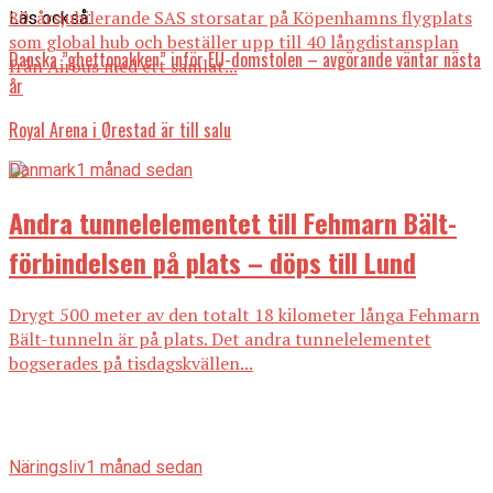
80-årsjubilerande SAS storsatar på Köpenhamns flygplats
Läs också:
som global hub och beställer upp till 40 långdistansplan
Danska ”ghettopakken” inför EU-domstolen – avgörande väntar nästa
från Airbus med ett samlat...
år
Royal Arena i Ørestad är till salu
Danmark
1 månad sedan
Andra tunnelelementet till Fehmarn Bält-
förbindelsen på plats – döps till Lund
Drygt 500 meter av den totalt 18 kilometer långa Fehmarn
Bält-tunneln är på plats. Det andra tunnelelementet
bogserades på tisdagskvällen...
Näringsliv
1 månad sedan