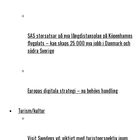
SAS storsatsar på nya långdistansplan på Köpenhamns
flygplats – kan skaps 25 000 nya jobb i Danmark och
södra Sverige
Europas digitala strategi – nu behövs handling
Turism/kultur
Visit Swedens vd: viktigt med turistperspektiv inom