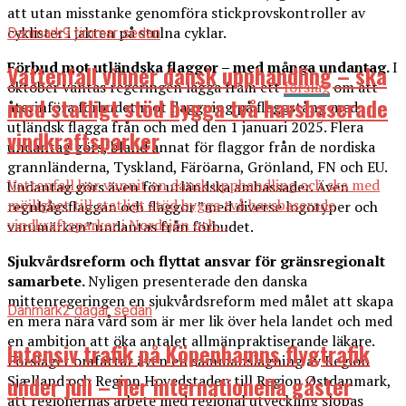
att utan misstanke genomföra stickprovskontroller av
cyklister i jakten på stulna cyklar.
Danmark
9 timmar sedan
Förbud mot utländska flaggor – med många undantag.
I
Vattenfall vinner dansk upphandling – ska
oktober väntas regeringen lägga fram ett
förslag
om att
med statligt stöd bygga två havsbaserade
återinföra förbudet mot flaggning på flaggstång med
utländsk flagga från och med den 1 januari 2025. Flera
vindkraftsparker
undantag görs, bland annat för flaggor från de nordiska
grannländerna, Tyskland, Färöarna, Grönland, FN och EU.
Vattenfall har vunnit en dansk upphandling och ska med
Undantag görs även för utländska ambassader. Även
möjlighet till statligt stöd bygga två havsbaserade
regnbågsflaggan och flaggor ”med diverse logotyper och
vindkraftsparker i Nordsjön och...
varumärken” undantas från förbudet.
Sjukvårdsreform och flyttat ansvar för gränsregionalt
samarbete.
Nyligen presenterade den danska
mittenregeringen en sjukvårdsreform med målet att skapa
Danmark
2 dagar sedan
en mera nära vård som är mer lik över hela landet och med
en ambition att öka antalet allmänpraktiserande läkare.
Intensiv trafik på Köpenhamns flygtrafik
Förslaget omfattar även en sammanslagning av Region
under juli – fler internationella gäster
Sjælland och Region Hovedstaden till Region Østdanmark,
att regionernas arbete med regional utveckling slopas