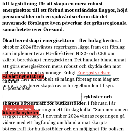
till lagstiftning för att skapa en mera robust
energisektor till ett förbud mot utländska flaggor, höjd
pensionsålder och en sjukvårdsreform där det
nuvarande förslaget även påverkar det gränsregionala
samarbetete över Öresund.
Ökad beredskap i energisektorn – fler bolag berörs.
I
oktober 2024 förväntas regeringen lägga fram ett förslag
som implementerar EU-direktiven NIS2- och CER om
skärpt beredskap i energisektorn. Det handlar bland annat
att göra energisektorn mera robust och skydda den mot
cyberangrepp och spionage. Enligt
Energistyrelsen
Få vårt nyhetsbrev
kommer mer än dubbelt så många företag som idag att
Läs mer
omfattas av beredskapskrav och regelbunden tillsyn.
E-postadress
Möjlighet till stickprovskontroll av cyklister och
skärpta bötesstraff för butiksstölder.
I februari i år
presenterade regeringen ett förslag kallat ”Sammen om en
Aktuella nyheter
tryggere hverdag”. I november 2024 väntas regeringen gå
vidare med ett lagförslag om bland annat skärpta
bötesstraff för butiksstölder och en möjlighet för polisen