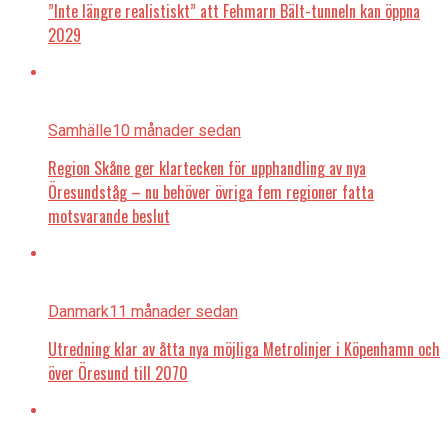
”Inte längre realistiskt” att Fehmarn Bält-tunneln kan öppna
2029
Samhälle
10 månader sedan
Region Skåne ger klartecken för upphandling av nya
Öresundståg – nu behöver övriga fem regioner fatta
motsvarande beslut
Danmark
11 månader sedan
Utredning klar av åtta nya möjliga Metrolinjer i Köpenhamn och
över Öresund till 2070