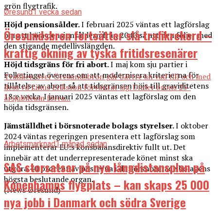
grön flygtrafik.
Øresund
1 vecka sedan
Höjd pensionsålder.
I februari 2025 väntas ett lagförslag
Öresundsbron fortsätter slå trafikrekord –
om att höja pensionsåldern från 2040 så att den följer med
den stigande medellivslängden.
kraftig ökning av tyska fritidsresenärer
Höjd tidsgräns för fri abort.
I maj kom sju partier i
Folketinget överens om att modernisera kriterierna för
Trafiken över Öresundsbron går bättre än vad till och med
tillåtelse av abort så att tidsgränsen höjs till graviditetens
dess vd Linus Eriksson förväntat sig. Under brons 25-
18:e vecka. I januari 2025 väntas ett lagförslag om den
årsjubileum förra...
höjda tidsgränsen.
Jämställdhet i börsnoterade bolags styrelser.
I oktober
2024 väntas regeringen presentera ett lagförslag som
Arbetsmarknad
1 månad sedan
implementerar EU:s könsbalansdirektiv fullt ut. Det
innebär att det underrepresenterade könet minst ska
SAS storsatsar på nya långdistansplan på
utgöra 40 procent av posterna i de börsnoterade bolagens
högsta beslutande organ.
Köpenhamns flygplats – kan skaps 25 000
(News Øresund)
nya jobb i Danmark och södra Sverige