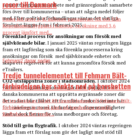
reser till Danmark
samt att regionernas arbete med gränsregionalt samarbete
förs över till kommunerna – utan att några medel följer
med. Efter politiska förhandlingar väntas det slutliga
Under juli reste 3,45 miljoner passagerare till och från
förslaget läggas fram i februari 2025.
Köpenhamns flygplats i Kastrup, en ökning med 3,6
procent jämfört med...
Förenklad process för ansökningar om försök med
självkörande bilar
. I januari 2025 väntas regeringen lägga
fram ett lagförslag som ska förenkla processerna kring
ansökningar om försök med självkörande enheter och
Fehmarn
2 dagar sedan
skapa ett regelverk för att kunna genomföra försök med
eTrailers.
Tredje tunnelelementet till Fehmarn Bält-
CO2-utsläppsfria zoner i stadsområden.
I oktober 2024
förbindelsen har sänkts ned på havsbotten
väntas ett lagförslag som ska göra det möjligt för de
danska kommunerna att upprätta avgränsade zoner där
De tre första av totalt 89 tunnelelement till Fehmarn Bält-
det endast blir tillåtet att framföra fordon som inte har
förbindelsen är nu på plats på havsbotten utanför
förbränningsmotorer. Undantag och dispensmöjligheter
Rødbyhavn. Det tredje...
väntas dock finnas för vissa medborgare och företag.
Stöd till grön flygtrafik.
I oktober 2024 väntas regeringen
lägga fram ett förslag som gör det lagligt med stöd till