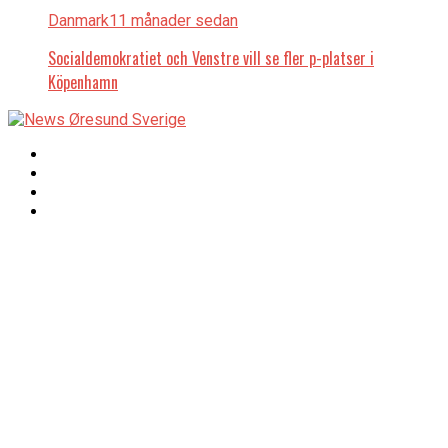
Danmark
11 månader sedan
Socialdemokratiet och Venstre vill se fler p-platser i
Köpenhamn
Copyright © 2017 Zox
Redaktionen
News Theme. Theme
by MVP Themes,
powered by
redaktion@newsoresund.org
WordPress.
+46 40 30 56 30
Chefredaktör
Chefredaktör och ansvarig utgivare:
Johan Wessman