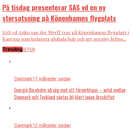
På tisdag presenterar SAS vd en ny
storsatsning på Köpenhamns flygplats
SAS vd Anko van der Werff tror på Köpenhamns flygplats i
Kastrup som bolagets globala hub och att antalet årliga...
Trending
ALLA NYHETER
Danmark
11 månader sedan
Energiö Bornholm på väg mot att förverkligas – avtal mellan
Danmark och Tyskland väntas bli klart innan årsskiftet
Danmark
12 månader sedan