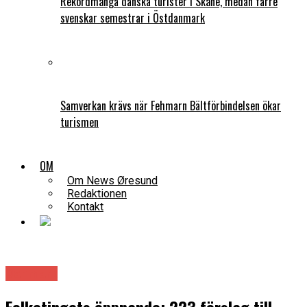
Rekordmånga danska turister i Skåne, medan färre
svenskar semestrar i Östdanmark
Samverkan krävs när Fehmarn Bältförbindelsen ökar
turismen
OM
Om News Øresund
Redaktionen
Kontakt
Danmark