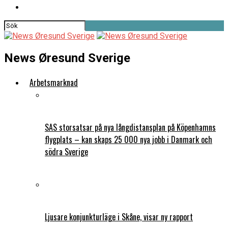
News Øresund Sverige
Arbetsmarknad
SAS storsatsar på nya långdistansplan på Köpenhamns
flygplats – kan skaps 25 000 nya jobb i Danmark och
södra Sverige
Ljusare konjunkturläge i Skåne, visar ny rapport