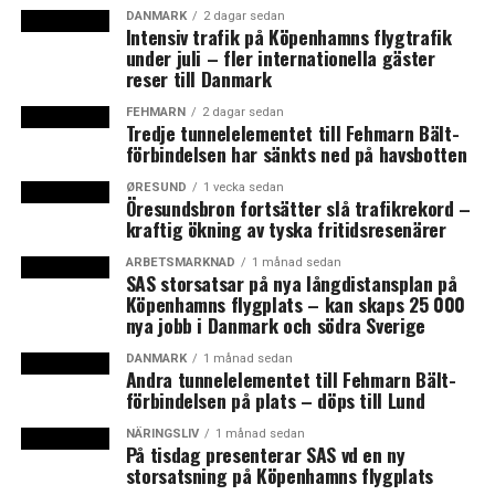
DANMARK
2 dagar sedan
Uppgifterna är hämtade från Emigranternas Hus där
Intensiv trafik på Köpenhamns flygtrafik
den stora migrationen mellan Sverige och Danmark
under juli – fler internationella gäster
samt Sverige och Tyskland i slutet av 1800-talet kallas
reser till Danmark
för den glömda utvandringen.
FEHMARN
2 dagar sedan
Tredje tunnelelementet till Fehmarn Bält-
Förra året bodde det 16 113 svenska medborgare i
förbindelsen har sänkts ned på havsbotten
Danmark, vilket är en ökning med 3 432 personer på tio
ØRESUND
1 vecka sedan
år. Antalet svenska medborgare som bor i den danska
Öresundsbron fortsätter slå trafikrekord –
kraftig ökning av tyska fritidsresenärer
delen av Öresundsregionen uppgår till 12 258, vilket är
en ökning med 3 427 personer.
ARBETSMARKNAD
1 månad sedan
SAS storsatsar på nya långdistansplan på
Köpenhamns flygplats – kan skaps 25 000
Omvänt bodde det förra året 31 466 danska medborgare
nya jobb i Danmark och södra Sverige
i Sverige, en minskning med 8 251 på tio år. I Skåne bor
det 19 081 danska medborgare vilket är en minskning
DANMARK
1 månad sedan
Andra tunnelelementet till Fehmarn Bält-
med 4 973 på tio år. (News Øresund)
förbindelsen på plats – döps till Lund
NÄRINGSLIV
1 månad sedan
LÄS OCKSÅ:
På tisdag presenterar SAS vd en ny
storsatsning på Köpenhamns flygplats
Den svenska arbetsmarknaden mattas av