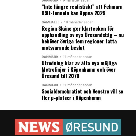
DANMARK
9 månader sedan
”Inte längre realistiskt” att Fehmarn
Bält-tunneln kan öppna 2029
SAMHÄLLE
10 månader sedan
Region Skåne ger klartecken för
upphandling av nya Öresundståg – nu
behöver övriga fem regioner fatta
motsvarande beslut
DANMARK
11 månader sedan
Utredning klar av åtta nya möjliga
Metrolinjer i Köpenhamn och över
Öresund till 2070
DANMARK
11 månader sedan
Socialdemokratiet och Venstre vill se
fler p-platser i Köpenhamn