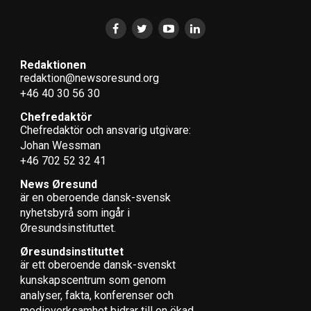
Redaktionen
redaktion@newsoresund.org
+46 40 30 56 30
Chefredaktör
Chefredaktör och ansvarig utgivare:
Johan Wessman
+46 702 52 32 41
News Øresund
är en oberoende dansk-svensk
nyhets­byrå som ingår i
Øresundsinstituttet.
Øresundsinstituttet
är ett oberoende dansk-svenskt
kunskapscentrum som genom
analyser, fakta, konferenser och
medieverksamhet bidrar till en ökad