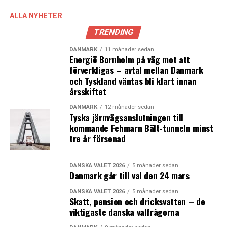
Malmö stad inför anonyma jobbansökningar
ALLA NYHETER
TRENDING
DANMARK
11 månader sedan
Energiö Bornholm på väg mot att
förverkligas – avtal mellan Danmark
och Tyskland väntas bli klart innan
årsskiftet
DANMARK
12 månader sedan
Tyska järnvägsanslutningen till
kommande Fehmarn Bält-tunneln minst
tre år försenad
DANSKA VALET 2026
5 månader sedan
Danmark går till val den 24 mars
DANSKA VALET 2026
5 månader sedan
Skatt, pension och dricksvatten – de
viktigaste danska valfrågorna