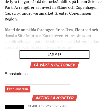
de fyra tidigare år då det också hållits på Ideon Science
Park. Arrangörer är Invest in Skåne och Copenhagen
Capacity, under varumärket Greater Copenhagen
Region.
Bland de anmälda företagen finns Ikea, Elonroad och
danska Site Improve. Karriäreventet består av en
karriärmässa, en paneldebatt och speeddating mellan
studenter och företag. (News Øresund)
LÄS MER
LÄS OCKSÅ:
FÅ VÅRT NYHETSBREV
Svensk arbetslöshet: nedgången planade ut mellan
september och oktober
E-postadress
Ny rapport: två av tre Öresundspendlare jobbar inom
branscher med behov av fysisk närvaro på arbetet
AKTUELLA NYHETER
SAMHÄLLE
22 timmar sedan