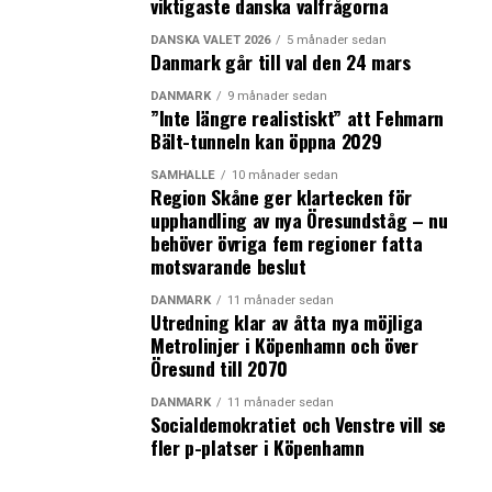
viktigaste danska valfrågorna
DANSKA VALET 2026
5 månader sedan
Danmark går till val den 24 mars
DANMARK
9 månader sedan
”Inte längre realistiskt” att Fehmarn
Bält-tunneln kan öppna 2029
SAMHÄLLE
10 månader sedan
Region Skåne ger klartecken för
upphandling av nya Öresundståg – nu
behöver övriga fem regioner fatta
motsvarande beslut
DANMARK
11 månader sedan
Utredning klar av åtta nya möjliga
Metrolinjer i Köpenhamn och över
Öresund till 2070
DANMARK
11 månader sedan
Socialdemokratiet och Venstre vill se
fler p-platser i Köpenhamn