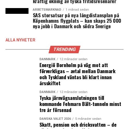
kraftig ökning av tyska fritidsresenärer
ARBETSMARKNAD
1 månad sedan
SAS storsatsar på nya långdistansplan på
Köpenhamns flygplats – kan skaps 25 000
nya jobb i Danmark och södra Sverige
ALLA NYHETER
TRENDING
DANMARK
12 månader sedan
Energiö Bornholm på väg mot att
förverkligas – avtal mellan Danmark
och Tyskland väntas bli klart innan
årsskiftet
DANMARK
12 månader sedan
Tyska järnvägsanslutningen till
kommande Fehmarn Bält-tunneln minst
tre år försenad
DANSKA VALET 2026
5 månader sedan
Skatt, pension och dricksvatten – de