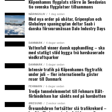
Köpenhamns flygplats större än Swedavias
tio svenska flygplatser tillsammans
NÄRINGSLIV
1 dag sedan
Med nya order på ubåtar, Gripenplan och
Globaleye spaningsplan deltar Saab i
danska försvarsmässan Dalo Industry Days
DANMARK
4 dagar sedan
Vattenfall vinner dansk upphandling – ska
med statligt stöd bygga två havsbaserade
vindkraftsparker
DANMARK
5 dagar sedan
Intensiv trafik på Köpenhamns flygtrafik
under juli – fler internationella gäster
reser till Danmark
FEHMARN
6 dagar sedan
Tredje tunnelelementet till Fehmarn Bält-
förbindelsen har sänkts ned på havsbotten
ØRESUND
2 veckor sedan
Öresundsbron fortsätter slå trafikrekord –