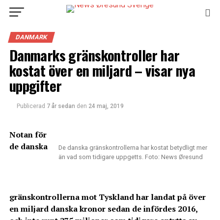
DANMARK
Danmarks gränskontroller har
kostat över en miljard – visar nya
uppgifter
Publicerad
7 år sedan
den
24 maj, 2019
Notan för
de danska
De danska gränskontrollerna har kostat betydligt mer
än vad som tidigare uppgetts. Foto: News Øresund
gränskontrollerna mot Tyskland har landat på över
en miljard danska kronor sedan de infördes 2016,