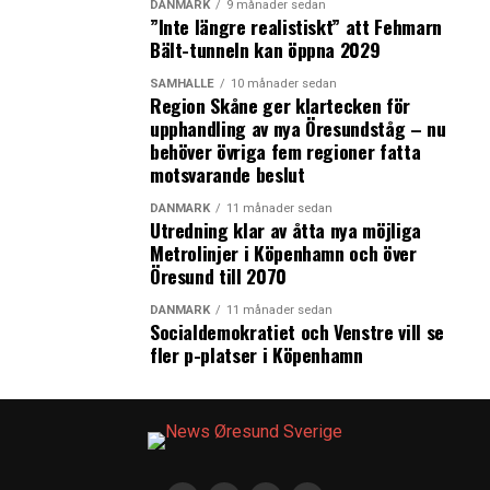
DANMARK
9 månader sedan
”Inte längre realistiskt” att Fehmarn
Bält-tunneln kan öppna 2029
SAMHÄLLE
10 månader sedan
Region Skåne ger klartecken för
upphandling av nya Öresundståg – nu
behöver övriga fem regioner fatta
motsvarande beslut
DANMARK
11 månader sedan
Utredning klar av åtta nya möjliga
Metrolinjer i Köpenhamn och över
Öresund till 2070
DANMARK
11 månader sedan
Socialdemokratiet och Venstre vill se
fler p-platser i Köpenhamn