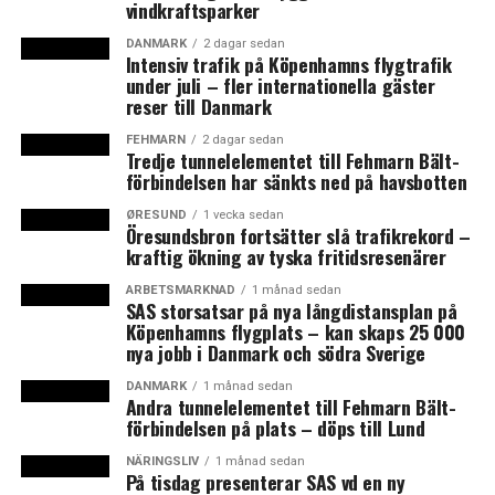
vindkraftsparker
Ras för Dansk Folkeparti och framgång för regerande
Venstre i EU-valet
DANMARK
2 dagar sedan
Intensiv trafik på Köpenhamns flygtrafik
Avståndet mellan röd och blåa blocket ökar inför
under juli – fler internationella gäster
folketingsvalet – och Dansk Folkeparti fortsätter tappa
reser till Danmark
väljare
FEHMARN
2 dagar sedan
Tredje tunnelelementet till Fehmarn Bält-
förbindelsen har sänkts ned på havsbotten
ØRESUND
1 vecka sedan
Öresundsbron fortsätter slå trafikrekord –
kraftig ökning av tyska fritidsresenärer
ARBETSMARKNAD
1 månad sedan
SAS storsatsar på nya långdistansplan på
Köpenhamns flygplats – kan skaps 25 000
nya jobb i Danmark och södra Sverige
DANMARK
1 månad sedan
Andra tunnelelementet till Fehmarn Bält-
förbindelsen på plats – döps till Lund
NÄRINGSLIV
1 månad sedan
På tisdag presenterar SAS vd en ny