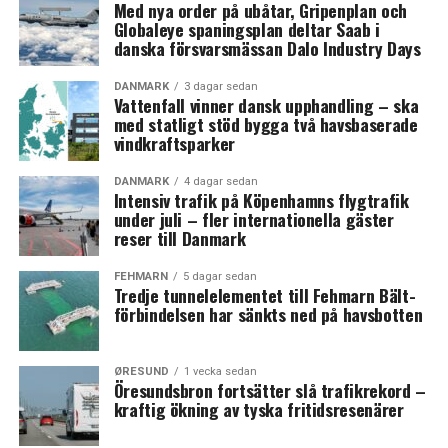
Med nya order på ubåtar, Gripenplan och
Globaleye spaningsplan deltar Saab i
danska försvarsmässan Dalo Industry Days
DANMARK
3 dagar sedan
Vattenfall vinner dansk upphandling – ska
med statligt stöd bygga två havsbaserade
vindkraftsparker
DANMARK
4 dagar sedan
Intensiv trafik på Köpenhamns flygtrafik
under juli – fler internationella gäster
reser till Danmark
FEHMARN
5 dagar sedan
Tredje tunnelelementet till Fehmarn Bält-
förbindelsen har sänkts ned på havsbotten
ØRESUND
1 vecka sedan
Öresundsbron fortsätter slå trafikrekord –
kraftig ökning av tyska fritidsresenärer