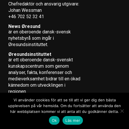
Chefredaktör och ansvarig utgivare:
Johan Wessman
+46 702 52 32 41
News Øresund
är en oberoende dansk-svensk
nyhets­byrå som ingår i
Øresundsinstituttet.
Øresundsinstituttet
är ett oberoende dansk-svenskt
kunskapscentrum som genom
analyser, fakta, konferenser och
medieverksamhet bidrar till en ökad
kännedom om utvecklingen i
regionen.
Vi använder cookies för att se till att vi ger dig den bästa
upplevelsen på vår hemsida. Om du fortsätter att använda den
här webbplatsen kommer vi att anta att du godkänner detta.
Copyright © 2017 Zox News Theme. Theme by MVP Themes, powered
Ok
Läs mer
by WordPress.