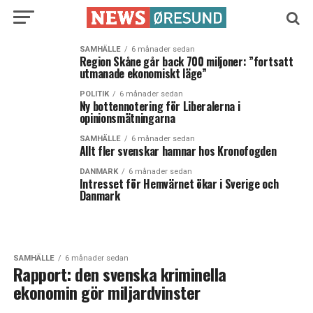
SAMHÄLLE
6 månader sedan
Region Skåne går back 700 miljoner: ”fortsatt
utmanade ekonomiskt läge”
POLITIK
6 månader sedan
Ny bottennotering för Liberalerna i
opinionsmätningarna
SAMHÄLLE
6 månader sedan
Allt fler svenskar hamnar hos Kronofogden
DANMARK
6 månader sedan
Intresset för Hemvärnet ökar i Sverige och
Danmark
SAMHÄLLE
6 månader sedan
Rapport: den svenska kriminella
ekonomin gör miljardvinster