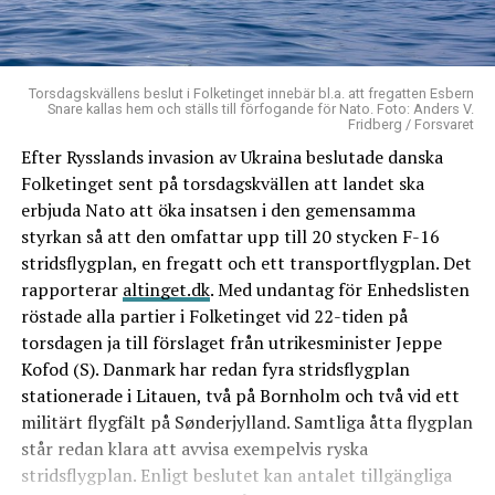
Torsdagskvällens beslut i Folketinget innebär bl.a. att fregatten Esbern
Snare kallas hem och ställs till förfogande för Nato. Foto: Anders V.
Fridberg / Forsvaret
Efter Rysslands invasion av Ukraina beslutade danska
Folketinget sent på torsdagskvällen att landet ska
erbjuda Nato att öka insatsen i den gemensamma
styrkan så att den omfattar upp till 20 stycken F-16
stridsflygplan, en fregatt och ett transportflygplan. Det
rapporterar
altinget.dk
. Med undantag för Enhedslisten
röstade alla partier i Folketinget vid 22-tiden på
torsdagen ja till förslaget från utrikesminister Jeppe
Kofod (S). Danmark har redan fyra stridsflygplan
stationerade i Litauen, två på Bornholm och två vid ett
militärt flygfält på Sønderjylland. Samtliga åtta flygplan
står redan klara att avvisa exempelvis ryska
stridsflygplan. Enligt beslutet kan antalet tillgängliga