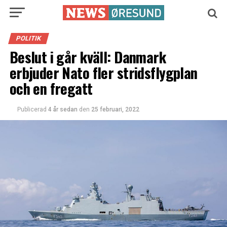
POLITIK
Beslut i går kväll: Danmark
erbjuder Nato fler stridsflygplan
och en fregatt
Publicerad
4 år sedan
den
25 februari, 2022