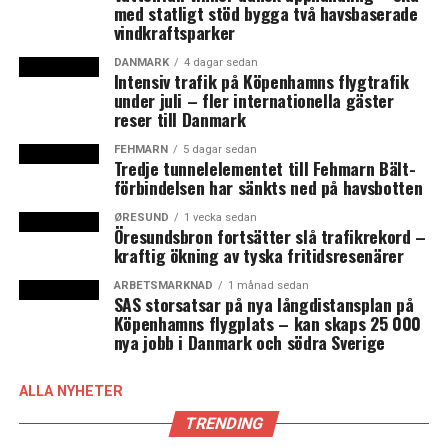
med statligt stöd bygga två havsbaserade
vindkraftsparker
DANMARK
4 dagar sedan
Intensiv trafik på Köpenhamns flygtrafik
under juli – fler internationella gäster
reser till Danmark
FEHMARN
5 dagar sedan
Tredje tunnelelementet till Fehmarn Bält-
förbindelsen har sänkts ned på havsbotten
ØRESUND
1 vecka sedan
Öresundsbron fortsätter slå trafikrekord –
kraftig ökning av tyska fritidsresenärer
ARBETSMARKNAD
1 månad sedan
SAS storsatsar på nya långdistansplan på
Köpenhamns flygplats – kan skaps 25 000
nya jobb i Danmark och södra Sverige
ALLA NYHETER
TRENDING