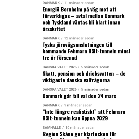
DANMARK
11 månader sedan
Energiö Bornholm på väg mot att
förverkligas – avtal mellan Danmark
och Tyskland väntas bli klart innan
årsskiftet
DANMARK
12 månader sedan
Tyska järnvägsanslutningen till
kommande Fehmarn Bält-tunneln minst
tre år försenad
DANSKA VALET 2026
5 månader sedan
Skatt, pension och dricksvatten – de
viktigaste danska valfrågorna
DANSKA VALET 2026
5 månader sedan
Danmark går till val den 24 mars
DANMARK
9 månader sedan
”Inte längre realistiskt” att Fehmarn
Bält-tunneln kan öppna 2029
SAMHÄLLE
10 månader sedan
Region Skåne ger klartecken för