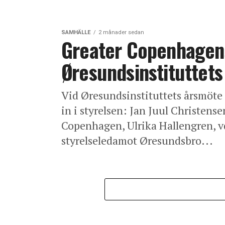
SAMHÄLLE
2 månader sedan
Greater Copenhagens 
Øresundsinstituttets
Vid Øresundsinstituttets årsmöte
in i styrelsen: Jan Juul Christens
Copenhagen, Ulrika Hallengren, v
styrelseledamot Øresundsbro...