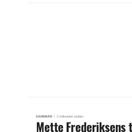
DANMARK
2 månader sedan
Mette Frederiksens t