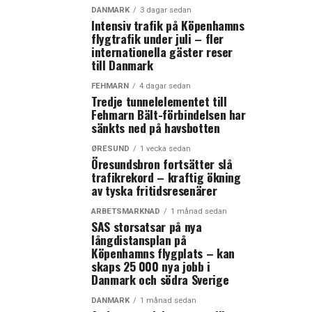
DANMARK
3 dagar sedan
Intensiv trafik på Köpenhamns
flygtrafik under juli – fler
internationella gäster reser
till Danmark
FEHMARN
4 dagar sedan
Tredje tunnelelementet till
Fehmarn Bält-förbindelsen har
sänkts ned på havsbotten
ØRESUND
1 vecka sedan
Öresundsbron fortsätter slå
trafikrekord – kraftig ökning
av tyska fritidsresenärer
ARBETSMARKNAD
1 månad sedan
SAS storsatsar på nya
långdistansplan på
Köpenhamns flygplats – kan
skaps 25 000 nya jobb i
Danmark och södra Sverige
DANMARK
1 månad sedan