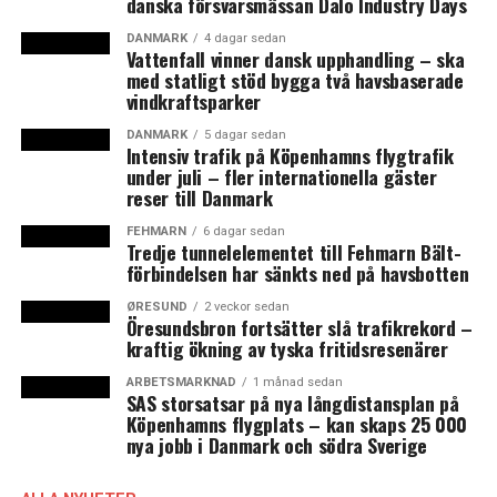
danska försvarsmässan Dalo Industry Days
DANMARK
4 dagar sedan
Vattenfall vinner dansk upphandling – ska
med statligt stöd bygga två havsbaserade
vindkraftsparker
DANMARK
5 dagar sedan
Intensiv trafik på Köpenhamns flygtrafik
under juli – fler internationella gäster
reser till Danmark
FEHMARN
6 dagar sedan
Tredje tunnelelementet till Fehmarn Bält-
förbindelsen har sänkts ned på havsbotten
ØRESUND
2 veckor sedan
Öresundsbron fortsätter slå trafikrekord –
kraftig ökning av tyska fritidsresenärer
ARBETSMARKNAD
1 månad sedan
SAS storsatsar på nya långdistansplan på
Köpenhamns flygplats – kan skaps 25 000
nya jobb i Danmark och södra Sverige