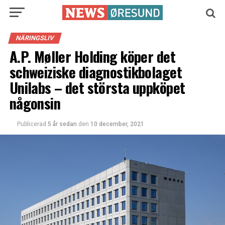
NÄRINGSLIV
A.P. Møller Holding köper det
schweiziske diagnostikbolaget
Unilabs – det största uppköpet
någonsin
Publicerad
5 år sedan
den
10 december, 2021