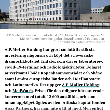
A.P. Møller Holding är moderbolaget i A.P. Møller Group och ägs av A.P.
Møller Fonden som har globalt huvudkontor på Esplanaden i
Köpenhamn. Foto: News Øresund
A.P. Møller Holding har gjort sin hittills största
investering någonsin och köpt det schweiziske
diagnostikbolaget Unilabs, som driver laboratorie-,
covid-19-testning och radiologiaktiviteter. Bolaget
är verksamt i både Köpenhamnsområdet och Skåne
samt i andra europeiska länder och i Mellanöstern
och Latinamerika. Det uppger
A.P. Møller Holding
och
MedWatch
. Priset för den tidigare börsnoterade
koncernen med totalt 12 600 anställda, och som
innan uppköpet ägdes av den brittiska kapitalfonden
Apax Partners, har man inte gått ut med. Men enligt