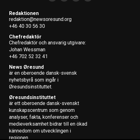
Redaktionen
redaktion@newsoresund.org
+46 40 30 56 30
Chefredaktör
Chefredaktör och ansvarig utgivare:
Johan Wessman
+46 702 52 32 41
News Øresund
är en oberoende dansk-svensk
nyhets­byrå som ingår i
Øresundsinstituttet.
Øresundsinstituttet
är ett oberoende dansk-svenskt
kunskapscentrum som genom
analyser, fakta, konferenser och
medieverksamhet bidrar till en ökad
kännedom om utvecklingen i
regionen.