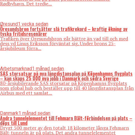
Rødbyhavn. Det tredje...
Øresund
1 vecka sedan
Öresundsbron fortsätter slå trafikrekord – kraftig ökning av
tyska fritidsresenärer
Trafiken över Öresundsbron går bättre än vad till och med
dess vd Linus Eriksson förväntat sig. Under brons 25-
årsjubileum förra...
Arbetsmarknad
1 månad sedan
SAS storsatsar på nya långdistansplan på Köpenhamns flygplats
– kan skaps 25 000 nya jobb i Danmark och södra Sverige
80-årsjubilerande SAS storsatar på Köpenhamns flygplats
som global hub och beställer upp till 40 långdistansplan från
Airbus med ett samlat...
Danmark
1 månad sedan
Andra tunnelelementet till Fehmarn Bält-förbindelsen på plats –
döps till Lund
Drygt 500 meter av den totalt 18 kilometer långa Fehmarn
Bält-tunneln är på plats. Det andra tunnelelementet