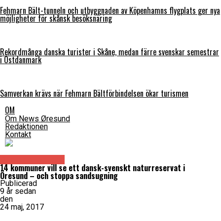
Fehmarn Bält-tunneln och utbyggnaden av Köpenhamns flygplats ger nya
möjligheter för skånsk besöksnäring
Rekordmånga danska turister i Skåne, medan färre svenskar semestrar
i Östdanmark
Samverkan krävs när Fehmarn Bältförbindelsen ökar turismen
OM
Om News Øresund
Redaktionen
Kontakt
Okategoriserade
14 kommuner vill se ett dansk-svenskt naturreservat i
Öresund – och stoppa sandsugning
Publicerad
9 år sedan
den
24 maj, 2017