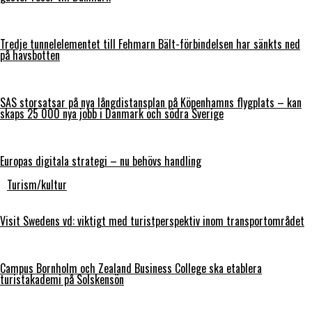
Tredje tunnelelementet till Fehmarn Bält-förbindelsen har sänkts ned
på havsbotten
SAS storsatsar på nya långdistansplan på Köpenhamns flygplats – kan
skaps 25 000 nya jobb i Danmark och södra Sverige
Europas digitala strategi – nu behövs handling
Turism/kultur
Visit Swedens vd: viktigt med turistperspektiv inom transportområdet
Campus Bornholm och Zealand Business College ska etablera
turistakademi på Solskensön