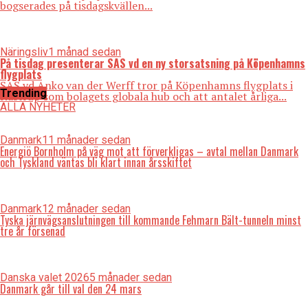
bogserades på tisdagskvällen...
Näringsliv
1 månad sedan
På tisdag presenterar SAS vd en ny storsatsning på Köpenhamns
flygplats
SAS vd Anko van der Werff tror på Köpenhamns flygplats i
Trending
Kastrup som bolagets globala hub och att antalet årliga...
ALLA NYHETER
Danmark
11 månader sedan
Energiö Bornholm på väg mot att förverkligas – avtal mellan Danmark
och Tyskland väntas bli klart innan årsskiftet
Danmark
12 månader sedan
Tyska järnvägsanslutningen till kommande Fehmarn Bält-tunneln minst
tre år försenad
Danska valet 2026
5 månader sedan
Danmark går till val den 24 mars