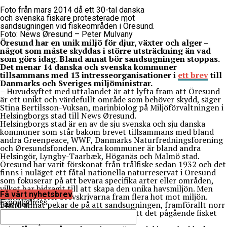
Foto från mars 2014 då ett 30-tal danska
och svenska fiskare protesterade mot
sandsugningen vid fiskeområden i Öresund.
Foto: News Øresund – Peter Mulvany
Öresund har en unik miljö för djur, växter och alger –
något som måste skyddas i större utsträckning än vad
som görs idag. Bland annat bör sandsugningen stoppas.
Det menar 14 danska och svenska kommuner
tillsammans med 13 intresseorganisationer i
ett brev
till
Danmarks och Sveriges miljöministrar.
– Huvudsyftet med uttalandet är att lyfta fram att Öresund
är ett unikt och värdefullt område som behöver skydd, säger
Stina Bertilsson-Vuksan, marinbiolog på Miljöförvaltningen i
Helsingborgs stad till News Øresund.
Helsingborgs stad är en av de sju svenska och sju danska
kommuner som står bakom brevet tillsammans med bland
andra Greenpeace, WWF, Danmarks Naturfredningsforening
och Øresundsfonden. Andra kommuner är bland andra
Helsingör, Lyngby-Taarbæk, Höganäs och Malmö stad.
Öresund har varit förskonat från trålfiske sedan 1932 och det
finns i nuläget ett fåtal nationella naturreservat i Öresund
som fokuserar på att bevara specifika arter eller områden,
vilket har bidragit till att skapa den unika havsmiljön. Men
Få vårt nyhetsbrev
samtidigt lyfter brevskrivarna fram flera hot mot miljön.
E-postadress
Bland annat pekar de på att sandsugningen, framförallt norr
Läs mer
om Öresundsbron, bör stoppas och att det pågående fisket
måste ske på ett hållbart sätt.