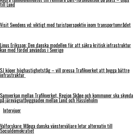
till Lund
Visit Swedens vd: viktigt med turistperspektiv inom transportområdet
Linus Eriksson: Den danska modellen för att säkra kritisk infrastruktur
kan med fördel användas i Sverige
SJ köper höghastighetståg – vill pressa Trafikverket att bygga bättre
infrastruktur
Samverkan mellan Trafikverket, Region Skåne och kommuner ska skynda
på järnvägsutbyggnaden mellan Lund och Hässleholm
Intervjuer
Valforskare: Många danska vänsterväljare letar alternativ till
Socialdemokratiet