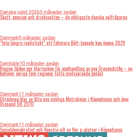
Danska valet 2026
5 månader sedan
Skatt, pension och dricksvatten – de viktigaste danska valfrågorna
Danmark
9 månader sedan
”Inte längre realistiskt” att Fehmarn Bält-tunneln kan öppna 2029
Samhälle
10 månader sedan
Region Skåne ger klartecken för upphandling av nya Öresundståg – nu
behöver övriga fem regioner fatta motsvarande beslut
Danmark
11 månader sedan
Utredning klar av åtta nya möjliga Metrolinjer i Köpenhamn och över
Öresund till 2070
Danmark
11 månader sedan
Socialdemokratiet och Venstre vill se fler p-platser i Köpenhamn