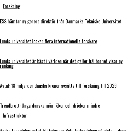
Forskning
ESS hämtar ny generaldirektör från Danmarks Tekniske Universitet
Lunds universitet lockar flera internationella forskare
Lunds universitet är bäst i världen när det gäller hållbarhet visar ny
ranking
Avtal: 18 miljarder danska kronor avsätts till forskning till 2029
Trendbrott: Unga danska män röker och dricker mindre
Infrastruktur
Andra tunnelelementet till Fehmarn Bält-förbindelsen på plats – döps