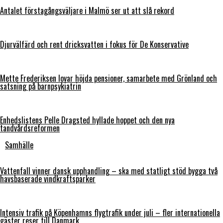
Antalet förstagångsväljare i Malmö ser ut att slå rekord
Djurvälfärd och rent dricksvatten i fokus för De Konservative
Mette Frederiksen lovar höjda pensioner, samarbete med Grönland och
satsning på barnpsykiatrin
Enhedslistens Pelle Dragsted hyllade hoppet och den nya
tandvårdsreformen
Samhälle
Vattenfall vinner dansk upphandling – ska med statligt stöd bygga två
havsbaserade vindkraftsparker
Intensiv trafik på Köpenhamns flygtrafik under juli – fler internationella
gäster reser till Danmark