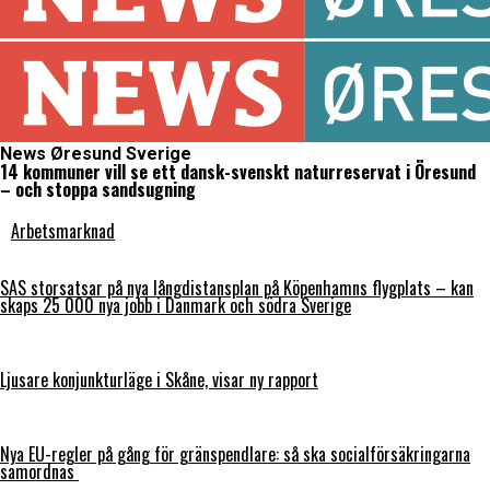
News Øresund Sverige
14 kommuner vill se ett dansk-svenskt naturreservat i Öresund
– och stoppa sandsugning
Arbetsmarknad
SAS storsatsar på nya långdistansplan på Köpenhamns flygplats – kan
skaps 25 000 nya jobb i Danmark och södra Sverige
Ljusare konjunkturläge i Skåne, visar ny rapport
Nya EU-regler på gång för gränspendlare: så ska socialförsäkringarna
samordnas