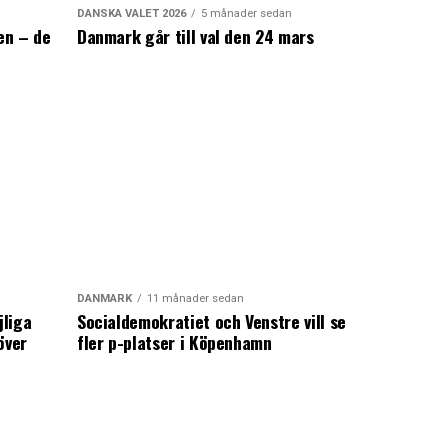
DANSKA VALET 2026
5 månader sedan
en – de
Danmark går till val den 24 mars
a
DANMARK
11 månader sedan
jliga
Socialdemokratiet och Venstre vill se
över
fler p-platser i Köpenhamn