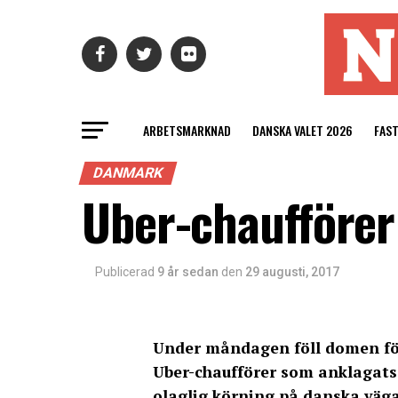
ARBETSMARKNAD
DANSKA VALET 2026
FAS
DANMARK
Uber-chaufförer
Publicerad
9 år sedan
den
29 augusti, 2017
Under måndagen föll domen för
Uber-chaufförer som anklagats
olaglig körning på danska väga