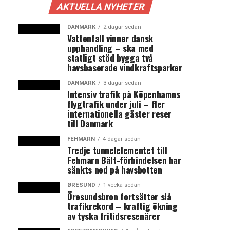
AKTUELLA NYHETER
DANMARK
2 dagar sedan
Vattenfall vinner dansk
upphandling – ska med
statligt stöd bygga två
havsbaserade vindkraftsparker
DANMARK
3 dagar sedan
Intensiv trafik på Köpenhamns
flygtrafik under juli – fler
internationella gäster reser
till Danmark
FEHMARN
4 dagar sedan
Tredje tunnelelementet till
Fehmarn Bält-förbindelsen har
sänkts ned på havsbotten
ØRESUND
1 vecka sedan
Öresundsbron fortsätter slå
trafikrekord – kraftig ökning
av tyska fritidsresenärer