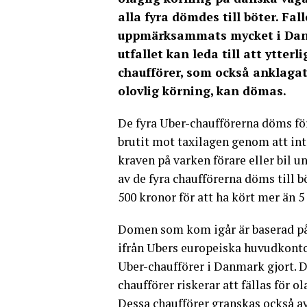
alla fyra dömdes till böter. Fall
uppmärksammats mycket i Da
utfallet kan leda till att ytterl
chaufförer, som också anklagat
olovlig körning, kan dömas.
De fyra Uber-chaufförerna döms för
brutit mot taxilagen genom att int
kraven på varken förare eller bil u
av de fyra chaufförerna döms till b
500 kronor för att ha kört mer än 5 
Domen som kom igår är baserad p
ifrån Ubers europeiska huvudkonto
Uber-chaufförer i Danmark gjort. D
chaufförer riskerar att fällas för o
Dessa chaufförer granskas också a