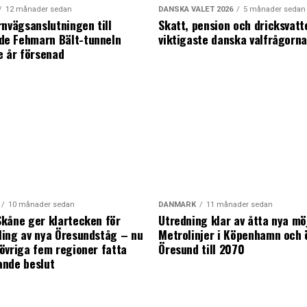
12 månader sedan
DANSKA VALET 2026
5 månader sedan
rnvägsanslutningen till
Skatt, pension och dricksvatt
e Fehmarn Bält-tunneln
viktigaste danska valfrågorn
e år försenad
10 månader sedan
DANMARK
11 månader sedan
kåne ger klartecken för
Utredning klar av åtta nya mö
ing av nya Öresundståg – nu
Metrolinjer i Köpenhamn och 
övriga fem regioner fatta
Öresund till 2070
ande beslut