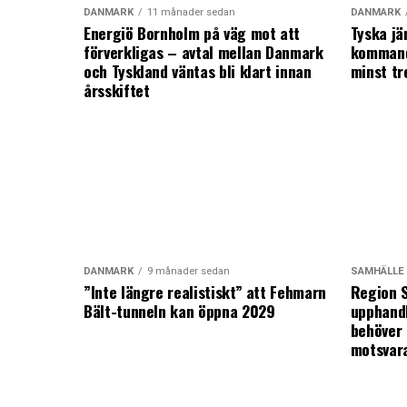
DANMARK
11 månader sedan
DANMARK
Energiö Bornholm på väg mot att
Tyska jä
förverkligas – avtal mellan Danmark
kommand
och Tyskland väntas bli klart innan
minst tr
årsskiftet
DANMARK
9 månader sedan
SAMHÄLLE
”Inte längre realistiskt” att Fehmarn
Region S
Bält-tunneln kan öppna 2029
upphandl
behöver 
motsvar