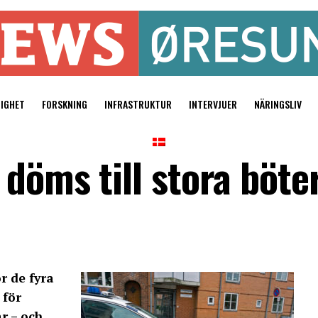
TIGHET
FORSKNING
INFRASTRUKTUR
INTERVJUER
NÄRINGSLIV
 döms till stora böt
 de fyra
 för
r – och