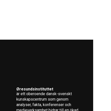
Øresundsinstituttet
är ett oberoende dansk-svenskt
kunskapscentrum som genom
analyser, fakta, konferenser och
medieverksamhet bidrar till en ökad