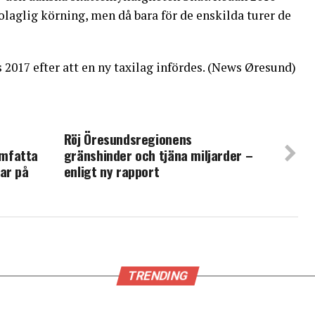
laglig körning, men då bara för de enskilda turer de
017 efter att en ny taxilag infördes. (News Øresund)
Röj Öresundsregionens
mfatta
gränshinder och tjäna miljarder –
ar på
enligt ny rapport
TRENDING