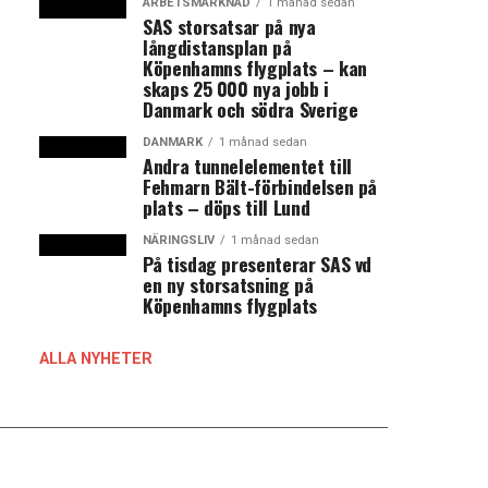
ARBETSMARKNAD
1 månad sedan
SAS storsatsar på nya
långdistansplan på
Köpenhamns flygplats – kan
skaps 25 000 nya jobb i
Danmark och södra Sverige
DANMARK
1 månad sedan
Andra tunnelelementet till
Fehmarn Bält-förbindelsen på
plats – döps till Lund
NÄRINGSLIV
1 månad sedan
På tisdag presenterar SAS vd
en ny storsatsning på
Köpenhamns flygplats
ALLA NYHETER