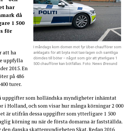
et har
nmark då
igare 1 500
s för
I måndags kom domen mot fyr Uber-chaufförer som
 att ha
anklagats för att bryta mot taxi-lagen och samtliga
dömdes till böter – något som gör att ytterligare 1
e uppfylla
500 chaufförer kan bötfällas. Foto: News Øresund
nder 2015. En
öter på 486
400 turer.
å uppgifter som holländska myndigheter inhämtat
r i Holland, och som visar hur många körningar 2 000
et är utifrån dessa uppgifter som ytterligare 1 500
laglig körning nu när de första domarna är fastställda.
v den danska skattemyndigheten Skat. Redan 2016