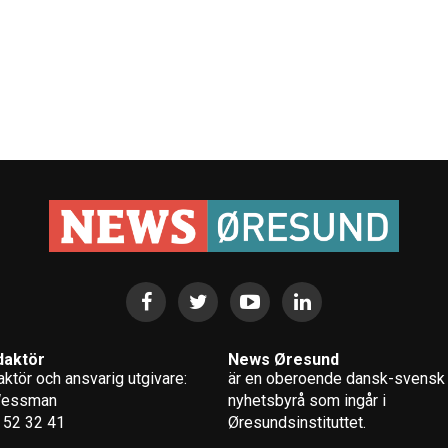
daktör
News Øresund
ktör och ansvarig utgivare:
är en oberoende dansk-svensk
Wessman
nyhets­byrå som ingår i
 52 32 41
Øresundsinstituttet.