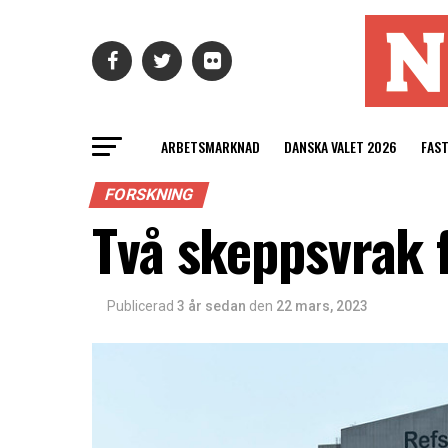
ARBETSMARKNAD
DANSKA VALET 2026
FAS
FORSKNING
Två skeppsvrak 
Publicerad
3 år sedan
den
22 mars, 2023