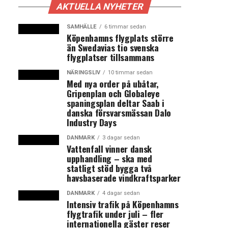
AKTUELLA NYHETER
SAMHÄLLE
6 timmar sedan
Köpenhamns flygplats större
än Swedavias tio svenska
flygplatser tillsammans
NÄRINGSLIV
10 timmar sedan
Med nya order på ubåtar,
Gripenplan och Globaleye
spaningsplan deltar Saab i
danska försvarsmässan Dalo
Industry Days
DANMARK
3 dagar sedan
Vattenfall vinner dansk
upphandling – ska med
statligt stöd bygga två
havsbaserade vindkraftsparker
DANMARK
4 dagar sedan
Intensiv trafik på Köpenhamns
flygtrafik under juli – fler
internationella gäster reser