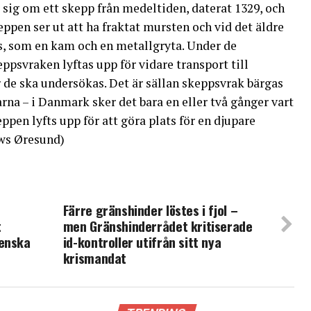
sig om ett skepp från medeltiden, daterat 1329, och
keppen ser ut att ha fraktat mursten och vid det äldre
ts, som en kam och en metallgryta. Under de
svraken lyftas upp för vidare transport till
 de ska undersökas. Det är sällan skeppsvrak bärgas
rna – i Danmark sker det bara en eller två gånger vart
eppen lyfts upp för att göra plats för en djupare
ews Øresund)
Färre gränshinder löstes i fjol –
t
men Gränshinderrådet kritiserade
venska
id-kontroller utifrån sitt nya
krismandat