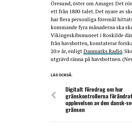
Öresund, öster om Amager. Det rör 
ett från 1800-talet. Det nyare av s
har flera personliga föremål hitta
kommande fyra månaderna ska skepp
Vikingeskibsmuseet i Roskilde där
från havsbotten, konstaterar forska
20:e år, enligt
Danmarks Radio
. Sk
utgrävd ränna på havsbottnen. (N
LÄS OCKSÅ:
Digitalt föredrag om hur
gränskontrollerna förändra
upplevelsen av den dansk-s
gränsen