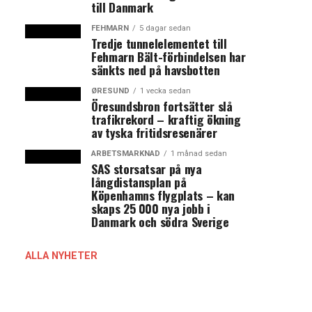
till Danmark
FEHMARN
5 dagar sedan
Tredje tunnelelementet till
Fehmarn Bält-förbindelsen har
sänkts ned på havsbotten
ØRESUND
1 vecka sedan
Öresundsbron fortsätter slå
trafikrekord – kraftig ökning
av tyska fritidsresenärer
ARBETSMARKNAD
1 månad sedan
SAS storsatsar på nya
långdistansplan på
Köpenhamns flygplats – kan
skaps 25 000 nya jobb i
Danmark och södra Sverige
ALLA NYHETER