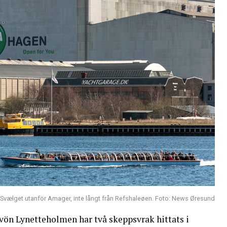
i Svælget utanför Amager, inte långt från Refshaleøen. Foto: News Øresund
ön Lynetteholmen har två skeppsvrak hittats i