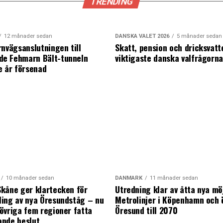
TRENDING
12 månader sedan
DANSKA VALET 2026
5 månader sedan
rnvägsanslutningen till
Skatt, pension och dricksvatt
e Fehmarn Bält-tunneln
viktigaste danska valfrågorn
e år försenad
10 månader sedan
DANMARK
11 månader sedan
kåne ger klartecken för
Utredning klar av åtta nya mö
ing av nya Öresundståg – nu
Metrolinjer i Köpenhamn och 
övriga fem regioner fatta
Öresund till 2070
ande beslut