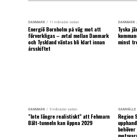
DANMARK
11 månader sedan
DANMARK
Energiö Bornholm på väg mot att
Tyska jä
förverkligas – avtal mellan Danmark
kommand
och Tyskland väntas bli klart innan
minst tr
årsskiftet
DANMARK
9 månader sedan
SAMHÄLLE
”Inte längre realistiskt” att Fehmarn
Region S
Bält-tunneln kan öppna 2029
upphandl
behöver 
motsvar