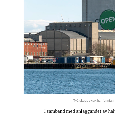
Två skeppsvrak har funnits 
I samband med anläggandet av halv