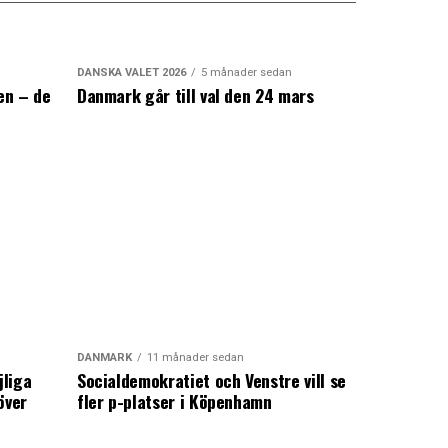
DANSKA VALET 2026
5 månader sedan
en – de
Danmark går till val den 24 mars
a
DANMARK
11 månader sedan
jliga
Socialdemokratiet och Venstre vill se
över
fler p-platser i Köpenhamn