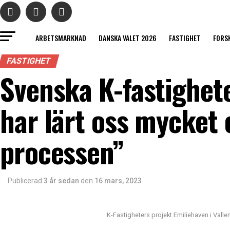
ARBETSMARKNAD
DANSKA VALET 2026
FASTIGHET
FORS
FASTIGHET
Svenska K-fastighet
har lärt oss mycket
processen”
Publicerad
3 år sedan
den
16 mars, 2023
K-Fastigheters projekt Emiliehaven i Vall