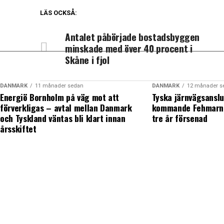
LÄS OCKSÅ:
Antalet påbörjade bostadsbyggen
minskade med över 40 procent i
Skåne i fjol
DANMARK
11 månader sedan
DANMARK
12 månader s
Energiö Bornholm på väg mot att
Tyska järnvägsanslu
förverkligas – avtal mellan Danmark
kommande Fehmarn 
och Tyskland väntas bli klart innan
tre år försenad
årsskiftet