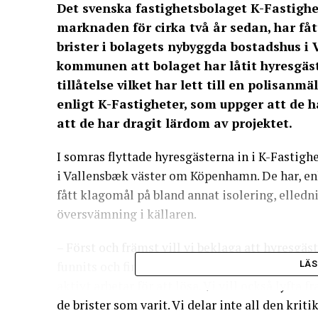
Det svenska fastighetsbolaget K-Fastighe
marknaden för cirka två år sedan, har fått
brister i bolagets nybyggda bostadshus 
kommunen att bolaget har låtit hyresgäs
tillåtelse vilket har lett till en polisanm
enligt K-Fastigheter, som uppger att de
att de har dragit lärdom av projektet.
I somras flyttade hyresgästerna in i K-Fastig
i Vallensbæk väster om Köpenhamn. De har, enl
fått klagomål på bland annat isolering, elledn
översvämning i källaren.
– Först och främst vill vi beklaga att hyresgäst
funnits och finns en del problem. Dessa har av
LÄS
aktivt arbetar för att lösa. Vi vill också lyfta
de brister som varit. Vi delar inte all den kri