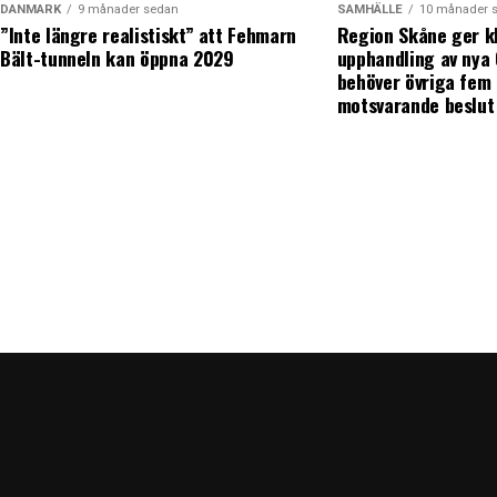
DANMARK
9 månader sedan
SAMHÄLLE
10 månader 
”Inte längre realistiskt” att Fehmarn
Region Skåne ger k
Bält-tunneln kan öppna 2029
upphandling av nya
behöver övriga fem 
motsvarande beslut