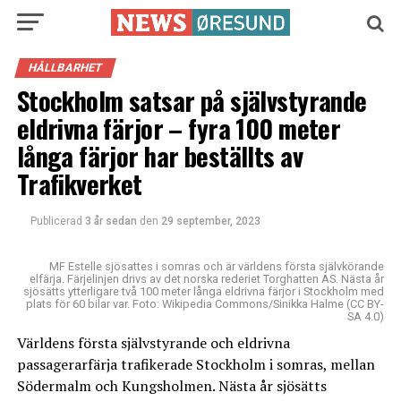
HÅLLBARHET
Stockholm satsar på självstyrande
eldrivna färjor – fyra 100 meter
långa färjor har beställts av
Trafikverket
Publicerad
3 år sedan
den
29 september, 2023
MF Estelle sjösattes i somras och är världens första självkörande
elfärja. Färjelinjen drivs av det norska rederiet Torghatten AS. Nästa år
sjösätts ytterligare två 100 meter långa eldrivna färjor i Stockholm med
plats för 60 bilar var. Foto: Wikipedia Commons/Sinikka Halme (CC BY-
SA 4.0)
Världens första självstyrande och eldrivna
passagerarfärja trafikerade Stockholm i somras, mellan
Södermalm och Kungsholmen. Nästa år sjösätts