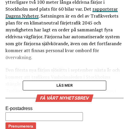
ytterligare två 100 meter långa eldrivna färjor i
Stockholm med plats för 60 bilar var. Det
rapporterar
Dagens Nyheter
. Satsningen är en del av Trafikverkets
plan för en klimatneutral färjetrafik 2045 och
myndigheten har lagt en order på sammanlagt fyra
eldrivna vägfärjor. Färjorna har automatiserade system
som gör färjorna självkörande, även om det fortfarande
kommer att finnas personal kvar ombord för
övervakning.
Den första nya färjan sjösätts i september nästa år och
kommer att trafikera Vaxholmsleden i Stockholms
skärgård och enligt Erik Froste, rederichef på
LÄS MER
Trafikverket, kan Sveriges vattenstäder se fram emot
mer eldriven passagerartrafik framöver.
FÅ VÅRT NYHETSBREV
E-postadress
– För bara några år sedan hade vi inte något att berätta
på det här området, nu är utvecklingen i full gång, säger
han till Dagens Nyheter.