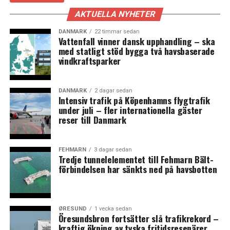
(News Øresund)
AKTUELLA NYHETER
DANMARK
22 timmar sedan
Foto:
Sinikka Halme
(CC BY-SA 4.0)
Vattenfall vinner dansk upphandling – ska
med statligt stöd bygga två havsbaserade
vindkraftsparker
LÄS OCKSÅ:
Øresundsinstituttet och Sparbanken Skåne släpper ny
rapportserie om hållbarhet – kommunernas arbete först
DANMARK
2 dagar sedan
Intensiv trafik på Köpenhamns flygtrafik
ut
under juli – fler internationella gäster
reser till Danmark
Malmö stad och den lokala byggbranschen tecknar
klimatkontrakt
FEHMARN
3 dagar sedan
Tredje tunnelelementet till Fehmarn Bält-
förbindelsen har sänkts ned på havsbotten
ØRESUND
1 vecka sedan
Öresundsbron fortsätter slå trafikrekord –
kraftig ökning av tyska fritidsresenärer