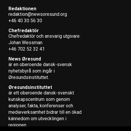
Redaktionen
redaktion@newsoresund.org
+46 40 30 56 30
Chefredaktör
Chefredaktör och ansvarig utgivare:
Johan Wessman
+46 702 52 32 41
News Øresund
är en oberoende dansk-svensk
nyhets­byrå som ingår i
Øresundsinstituttet.
Øresundsinstituttet
är ett oberoende dansk-svenskt
kunskapscentrum som genom
analyser, fakta, konferenser och
medieverksamhet bidrar till en ökad
kännedom om utvecklingen i
regionen.