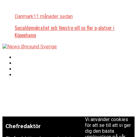
Danmark
11 månader sedan
Socialdemokratiet och Venstre vill se fler p-platser i
Köpenhamn
Copyright © 2017 Zox
Redaktionen
News Theme. Theme
by MVP Themes,
powered by
redaktion@newsoresund.org
WordPress.
+46 40 30 56 30
Vi använder cookies
för att se till att vi ger
Chefredaktör
dig den bästa
upplevelsen på vår