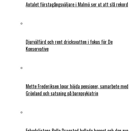
Antalet förstagångsväljare i Malmö ser ut att slå rekord
Djurvälfärd och rent dricksvatten i fokus för De
Konservative
Mette Frederiksen lovar höjda pensioner, samarbete med
Grönland och satsning på barnpsykiatrin
Enhedslistens Pelle Dragsted hyllade hoppet och den nya