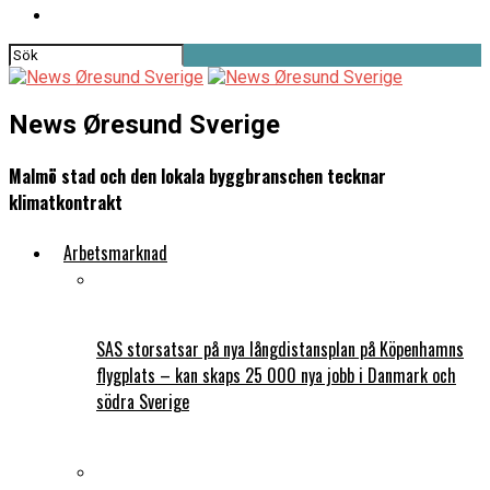
News Øresund Sverige
Malmö stad och den lokala byggbranschen tecknar
klimatkontrakt
Arbetsmarknad
SAS storsatsar på nya långdistansplan på Köpenhamns
flygplats – kan skaps 25 000 nya jobb i Danmark och
södra Sverige