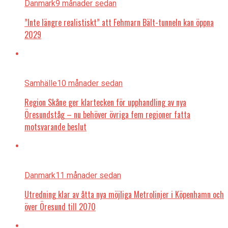
Danmark
9 månader sedan
”Inte längre realistiskt” att Fehmarn Bält-tunneln kan öppna
2029
Samhälle
10 månader sedan
Region Skåne ger klartecken för upphandling av nya
Öresundståg – nu behöver övriga fem regioner fatta
motsvarande beslut
Danmark
11 månader sedan
Utredning klar av åtta nya möjliga Metrolinjer i Köpenhamn och
över Öresund till 2070