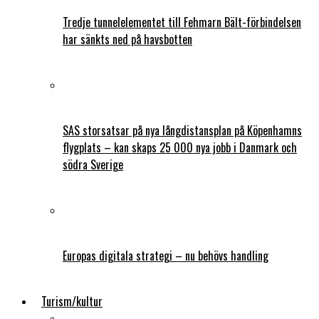
Tredje tunnelelementet till Fehmarn Bält-förbindelsen
har sänkts ned på havsbotten
SAS storsatsar på nya långdistansplan på Köpenhamns
flygplats – kan skaps 25 000 nya jobb i Danmark och
södra Sverige
Europas digitala strategi – nu behövs handling
Turism/kultur