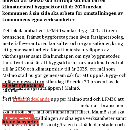
innebär att LFM30 ska fullfölja sitt mål om en
klimatneutral byggsektor till år 2030 medan
kommunen å sin sida ska arbeta för omställningen av
kommunens egna verksamheter.
Det lokala initiativet LFM30 samlar drygt 200 aktörer i
branschen, främst byggföretag men även fastighetsbolag,
materialleverantörer, konsulter och organisationer, kring
ett gemensamt arbete för att minska utsläppen av
växthusgaser samt öka kunskapen om nya byggmetoder.
Initiativets mål är att byggsektorn ska vara klimatneutral
till år 2030 och klimatpositiv till år 2035, ett mål som
Malmö stad nu gör gemensam sak för att uppnå. Bygg- och
anläggningssektorn står idag för cirka 20 procent av de
Få vårt nyhetsbrev
totala växthusgasutsläppen i Malmö.
Läs mer
E-postadress
I ett
pressmeddelande
uppger Malmö stad och LFM30 att
de tecknar ett klimatkontrakt som innebär att branschen
ska fullfölja sitt mål om klimatneutralitet. Malmö stad ska
ansvara för omställningen av sina egna verksamheter samt
Aktuella nyheter
erbjuder att Malmö ska utgöra en testbädd där staden och