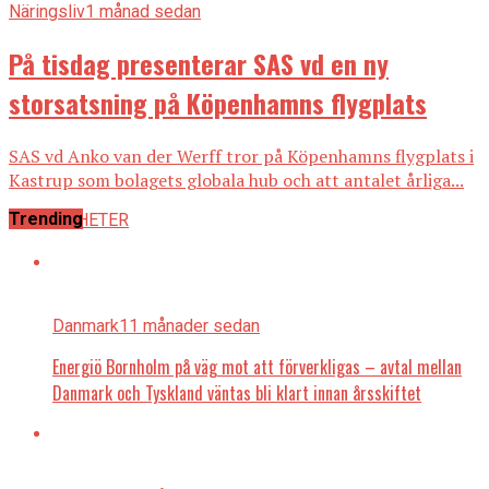
Näringsliv
1 månad sedan
På tisdag presenterar SAS vd en ny
storsatsning på Köpenhamns flygplats
SAS vd Anko van der Werff tror på Köpenhamns flygplats i
Kastrup som bolagets globala hub och att antalet årliga...
Trending
ALLA NYHETER
Danmark
11 månader sedan
Energiö Bornholm på väg mot att förverkligas – avtal mellan
Danmark och Tyskland väntas bli klart innan årsskiftet