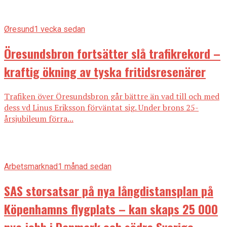
Øresund
1 vecka sedan
Öresundsbron fortsätter slå trafikrekord –
kraftig ökning av tyska fritidsresenärer
Trafiken över Öresundsbron går bättre än vad till och med
dess vd Linus Eriksson förväntat sig. Under brons 25-
årsjubileum förra...
Arbetsmarknad
1 månad sedan
SAS storsatsar på nya långdistansplan på
Köpenhamns flygplats – kan skaps 25 000
nya jobb i Danmark och södra Sverige