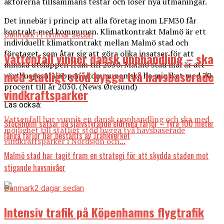
aktörerna tillsammans testar och löser nya utmaningar.
Det innebär i princip att alla företag inom LFM30 får
kontrakt med kommunen. Klimatkontrakt Malmö är ett
Danmark
11 timmar sedan
individuellt klimatkontrakt mellan Malmö stad och
företaget, som åtar sig att göra olika insatser för att
Vattenfall vinner dansk upphandling – ska
minska utsläppen fram till 2030. Malmö stad mål är att
med statligt stöd bygga två havsbaserade
växthusgasutsläppen i kommunen ska ha minskat med 70
procent till år 2030. (News Øresund)
vindkraftsparker
Läs också:
Vattenfall har vunnit en dansk upphandling och ska med
Stockholm satsar på självstyrande eldrivna färjor – fyra 100 meter
möjlighet till statligt stöd bygga två havsbaserade
långa färjor har beställts av Trafikverket
vindkraftsparker i Nordsjön och...
Malmö stad har tagit fram en strategi för att skydda staden mot
stigande havsnivåer
Danmark
2 dagar sedan
Intensiv trafik på Köpenhamns flygtrafik