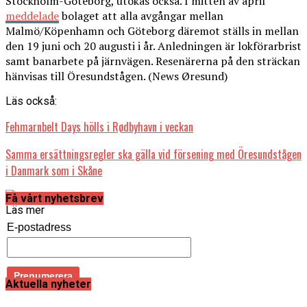
Stockholm-Göteborg, utökas också. I mitten av april
meddelade
bolaget att alla avgångar mellan
Malmö/Köpenhamn och Göteborg däremot ställs in mellan
den 19 juni och 20 augusti i år. Anledningen är lokförarbrist
samt banarbete på järnvägen. Resenärerna på den sträckan
hänvisas till Öresundstågen. (News Øresund)
Läs också:
Fehmarnbelt Days hölls i Rødbyhavn i veckan
Samma ersättningsregler ska gälla vid försening med Öresundstågen
i Danmark som i Skåne
Få vårt nyhetsbrev
Läs mer
E-postadress
Aktuella nyheter