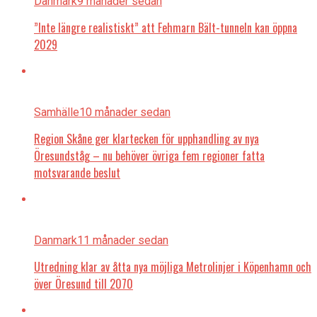
Danmark
9 månader sedan
”Inte längre realistiskt” att Fehmarn Bält-tunneln kan öppna
2029
Samhälle
10 månader sedan
Region Skåne ger klartecken för upphandling av nya
Öresundståg – nu behöver övriga fem regioner fatta
motsvarande beslut
Danmark
11 månader sedan
Utredning klar av åtta nya möjliga Metrolinjer i Köpenhamn och
över Öresund till 2070