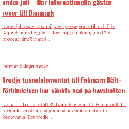
under juli – fler internationella gäster
reser till Danmark
Under juli reste 3,45 miljoner passagerare till och från
Köpenhamns flygplats i Kastrup, en ökning med 3,6
procent jämfört med...
Fehmarn
5 dagar sedan
Tredje tunnelelementet till Fehmarn Bält-
förbindelsen har sänkts ned på havsbotten
De första tre av totalt 89 tunnelelement till Fehmarn Bält-
förbindelsen är nu på plats på havsbotten utanför
Rødbyhavn. Det tredje...