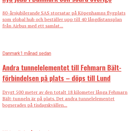
80-årsjubilerande SAS storsatar på Köpenhamns flygplats
som global hub och beställer upp till 40 långdistansplan
från Airbus med ett samlat...
Danmark
1 månad sedan
Andra tunnelelementet till Fehmarn Bält-
förbindelsen på plats – döps till Lund
Drygt 500 meter av den totalt 18 kilometer långa Fehmarn
Bält-tunneln är på plats. Det andra tunnelelementet
bogserades på tisdagskvällen...