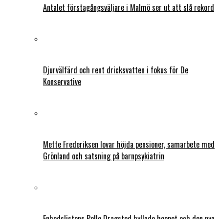
Antalet förstagångsväljare i Malmö ser ut att slå rekord
Djurvälfärd och rent dricksvatten i fokus för De
Konservative
Mette Frederiksen lovar höjda pensioner, samarbete med
Grönland och satsning på barnpsykiatrin
Enhedslistens Pelle Dragsted hyllade hoppet och den nya