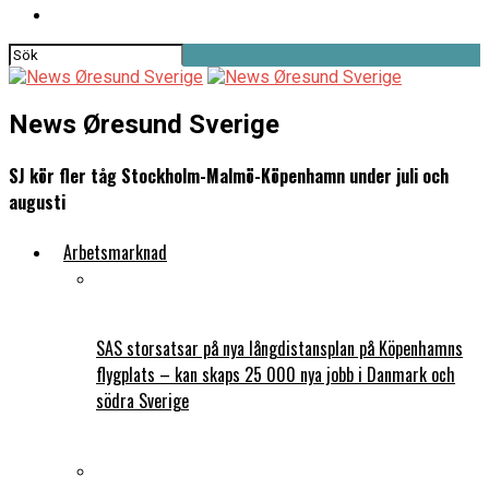
News Øresund Sverige
SJ kör fler tåg Stockholm-Malmö-Köpenhamn under juli och
augusti
Arbetsmarknad
SAS storsatsar på nya långdistansplan på Köpenhamns
flygplats – kan skaps 25 000 nya jobb i Danmark och
södra Sverige