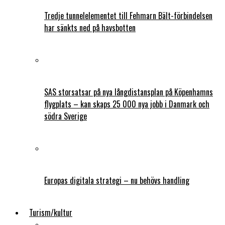
Tredje tunnelelementet till Fehmarn Bält-förbindelsen
har sänkts ned på havsbotten
SAS storsatsar på nya långdistansplan på Köpenhamns
flygplats – kan skaps 25 000 nya jobb i Danmark och
södra Sverige
Europas digitala strategi – nu behövs handling
Turism/kultur