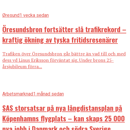
Øresund
1 vecka sedan
Öresundsbron fortsätter slå trafikrekord –
kraftig ökning av tyska fritidsresenärer
Trafiken över Öresundsbron går bättre än vad till och med
dess vd Linus Eriksson förväntat sig. Under brons 25-
årsjubileum förra...
Arbetsmarknad
1 månad sedan
SAS storsatsar på nya långdistansplan på
Köpenhamns flygplats – kan skaps 25 000
nya jobb i Danmark och södra Sverige