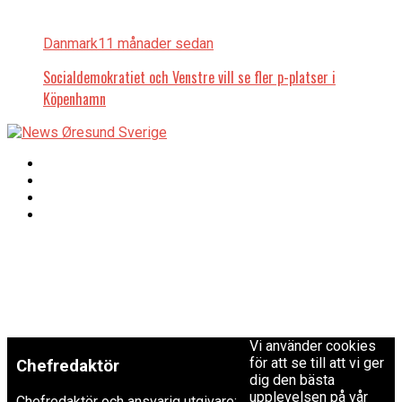
Danmark
11 månader sedan
Socialdemokratiet och Venstre vill se fler p-platser i
Köpenhamn
Copyright © 2017 Zox
Redaktionen
News Theme. Theme
by MVP Themes,
powered by
redaktion@newsoresund.org
WordPress.
+46 40 30 56 30
Vi använder cookies
för att se till att vi ger
Chefredaktör
dig den bästa
upplevelsen på vår
Chefredaktör och ansvarig utgivare: