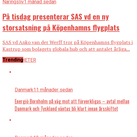
Näringsliv
1 månad sedan
På tisdag presenterar SAS vd en ny
storsatsning på Köpenhamns flygplats
SAS vd Anko van der Werff tror på Köpenhamns flygplats i
Kastrup som bolagets globala hub och att antalet årliga...
Trending
ALLA NYHETER
Danmark
11 månader sedan
Energiö Bornholm på väg mot att förverkligas – avtal mellan
Danmark och Tyskland väntas bli klart innan årsskiftet