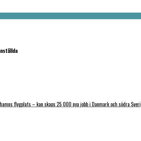
nställda
nhamns flygplats – kan skaps 25 000 nya jobb i Danmark och södra Sver