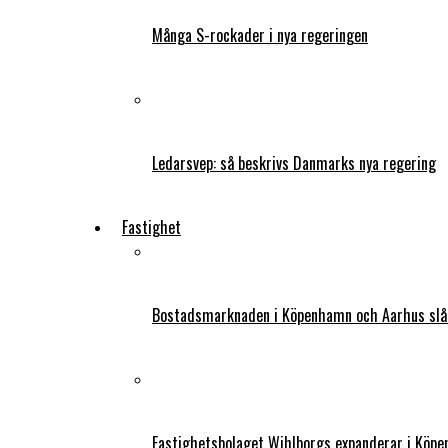
Många S-rockader i nya regeringen
Ledarsvep: så beskrivs Danmarks nya regering
Fastighet
Bostadsmarknaden i Köpenhamn och Aarhus slår
Fastighetsbolaget Wihlborgs expanderar i Köp