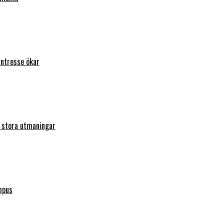
intresse ökar
r stora utmaningar
mpus