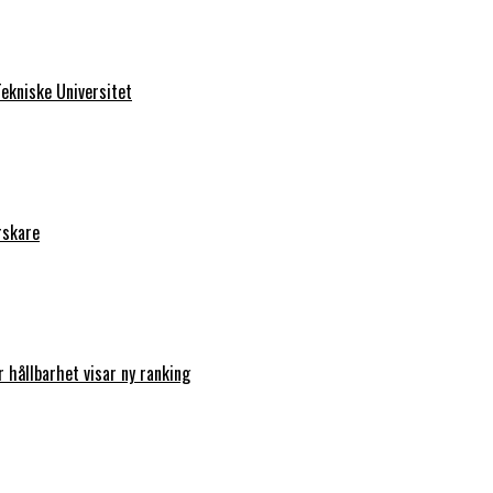
ekniske Universitet
rskare
r hållbarhet visar ny ranking