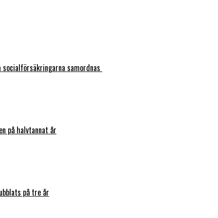
ka socialförsäkringarna samordnas
en på halvtannat år
bblats på tre år