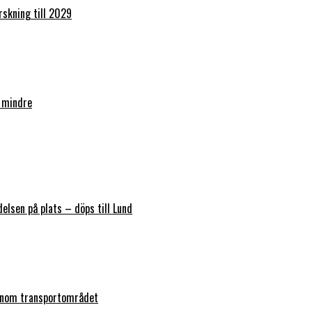
orskning till 2029
 mindre
elsen på plats – döps till Lund
 inom transportområdet