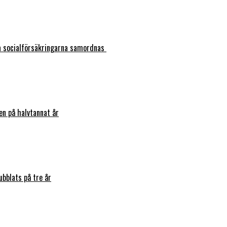
ka socialförsäkringarna samordnas
en på halvtannat år
bblats på tre år