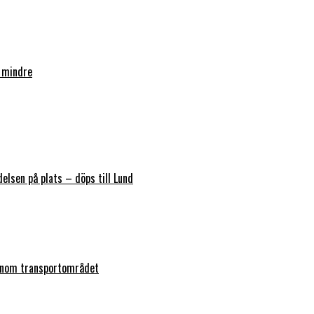
 mindre
elsen på plats – döps till Lund
 inom transportområdet