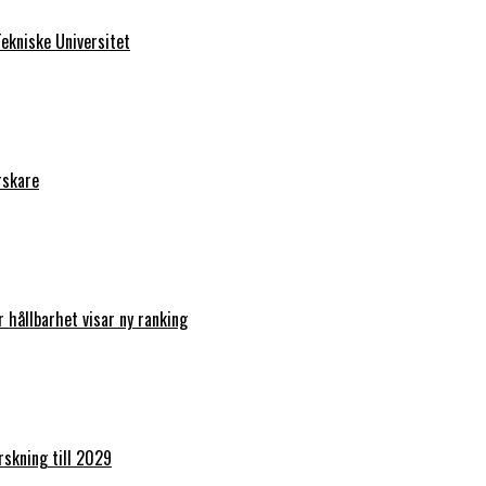
ekniske Universitet
rskare
r hållbarhet visar ny ranking
orskning till 2029