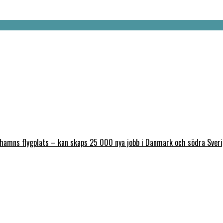
nhamns flygplats – kan skaps 25 000 nya jobb i Danmark och södra Sver