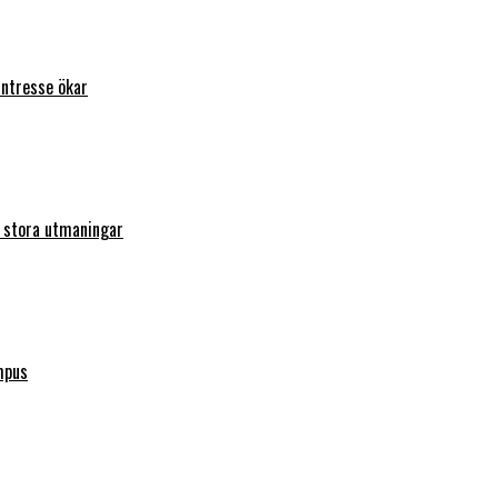
intresse ökar
r stora utmaningar
mpus