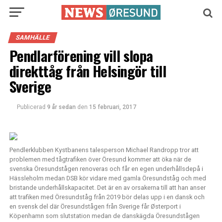
SAMHÄLLE
Pendlarförening vill slopa
direkttåg från Helsingör till
Sverige
Publicerad
9 år sedan
den
15 februari, 2017
Pendlerklubben Kystbanens talesperson Michael Randropp tror att
problemen med tågtrafiken över Öresund kommer att öka när de
svenska Öresundstågen renoveras och får en egen underhållsdepå i
Hässleholm medan DSB kör vidare med gamla Öresundståg och med
bristande underhållskapacitet. Det är en av orsakerna till att han anser
att trafiken med Öresundståg från 2019 bör delas upp i en dansk och
en svensk del där Öresundstågen från Sverige får Østerport i
Köpenhamn som slutstation medan de danskägda Öresundstågen