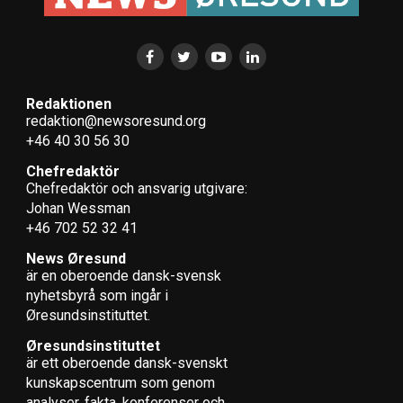
Redaktionen
redaktion@newsoresund.org
+46 40 30 56 30
Chefredaktör
Chefredaktör och ansvarig utgivare:
Johan Wessman
+46 702 52 32 41
News Øresund
är en oberoende dansk-svensk
nyhets­byrå som ingår i
Øresundsinstituttet.
Øresundsinstituttet
är ett oberoende dansk-svenskt
kunskapscentrum som genom
analyser, fakta, konferenser och