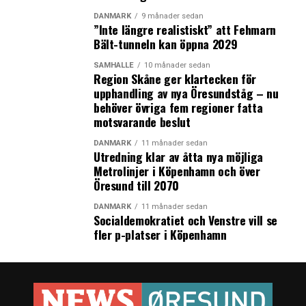
Kystbanen som genom två Facebookgruppen
representerar såväl tågpendlarna längs Kystbanen från
DANMARK
9 månader sedan
”Inte längre realistiskt” att Fehmarn
Helsingör till Köpenhamn som pendlarna över Öresund.
Bält-tunneln kan öppna 2029
(News Øresund)
SAMHÄLLE
10 månader sedan
Region Skåne ger klartecken för
upphandling av nya Öresundståg – nu
behöver övriga fem regioner fatta
motsvarande beslut
DANMARK
11 månader sedan
LÄS OCKSÅ:
Utredning klar av åtta nya möjliga
Danska delen av Postnord i djup kris – ”det egna
Metrolinjer i Köpenhamn och över
kapitalet är borta”
Öresund till 2070
Danmark är på väg mot ett Europol-avtal
DANMARK
11 månader sedan
Socialdemokratiet och Venstre vill se
fler p-platser i Köpenhamn