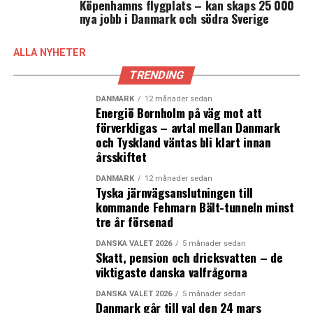
vänder vid Østerport medan de danskägda
Köpenhamns flygplats – kan skaps 25 000
Öresundstågen trafikerar Kystbanen upp till Helsingör.
nya jobb i Danmark och södra Sverige
Han pekar i sitt inlägg på att det finns många krafter
ALLA NYHETER
som kämpar för att hålla ihop den dansk-svenska
TRENDING
trafiken med Öresundståg – ”dessvärre inte politikerna”.
Michael Randropp pekar på att det finns stora
DANMARK
12 månader sedan
Energiö Bornholm på väg mot att
skillnader i inställningen mellan Danmark och Sverige
förverkligas – avtal mellan Danmark
kring driften av Öresundstågen och att skillnaderna
och Tyskland väntas bli klart innan
kommer att öka när de svenskägda Öresundstågen nu
årsskiftet
ska renoveras och få en egen underhållsdepå i
Hässleholm medan DSB kör vidare med gamla tåg och
DANMARK
12 månader sedan
Tyska järnvägsanslutningen till
med stora problem vid deras danska underhållsdepå.
kommande Fehmarn Bält-tunneln minst
”Därför är de flesta pendlare över Sundet mest betjänta
tre år försenad
av en uppdelning. Så kan sträckan mellan Østerport och
DANSKA VALET 2026
5 månader sedan
Helsingör själv stå med de problem som självklart
Skatt, pension och dricksvatten – de
kommer att uppstå med nedslitna tåg”
viktigaste danska valfrågorna
Michael Randropp är talesperson för Pendlerklubben
DANSKA VALET 2026
5 månader sedan
Danmark går till val den 24 mars