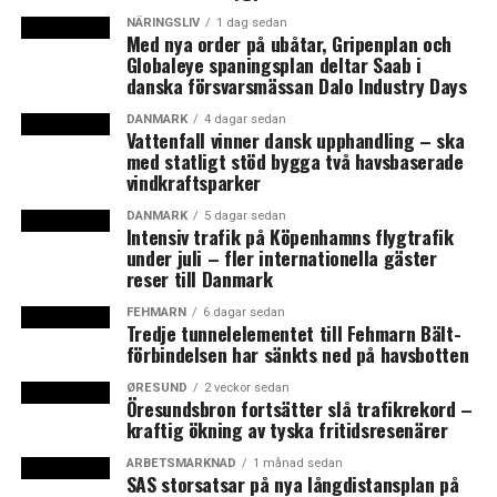
NÄRINGSLIV
1 dag sedan
Med nya order på ubåtar, Gripenplan och
På Pendlerklubben Kystbanens Facebookgrupp
Globaleye spaningsplan deltar Saab i
Broenlive talar han om sin syn på hur hela tågtrafiken
danska försvarsmässan Dalo Industry Days
mellan Danmark och Sverige ska förändras 2019.
– Ja, det är om tåg från Helsingör som inte längre ska
DANMARK
4 dagar sedan
Vattenfall vinner dansk upphandling – ska
köra direkt till Sverige, förtydligar han sig.
med statligt stöd bygga två havsbaserade
Tågtrafiken från Sverige över Öresundsbron ska enligt
vindkraftsparker
hans förslag från och med 2019 få Østerport i
DANMARK
5 dagar sedan
Köpenhamn som slutstation. Endast tre procent av
Intensiv trafik på Köpenhamns flygtrafik
under juli – fler internationella gäster
resenärerna fortsätter idag med Öresundstågen efter
reser till Danmark
Østerport.
– Det är ett slag mot Greater Copenhagen eftersom
FEHMARN
6 dagar sedan
Tredje tunnelelementet till Fehmarn Bält-
kommunerna i Nordsjälland också är en del av Greater
förbindelsen har sänkts ned på havsbotten
Copenhagen, skriver Michael Randropp på Facebook
men pekar på att de övriga 97 procenten av
ØRESUND
2 veckor sedan
Öresundsbron fortsätter slå trafikrekord –
tågresenärerna över Öresund får bättre tåg, färre
kraftig ökning av tyska fritidsresenärer
förseningar och bättre information om trafiken med
ARBETSMARKNAD
1 månad sedan
Öresundståg delas upp så att de svenskägda tågen
SAS storsatsar på nya långdistansplan på