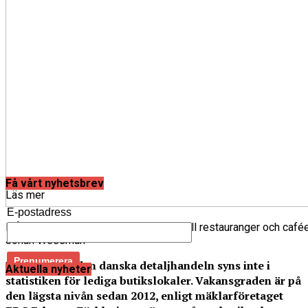
Få vårt nyhetsbrev
Läs mer
E-postadress
Många danska butiker har byggts om till restauranger och café
Johan Wessman
Nedgången i den danska detaljhandeln syns inte i
Aktuella nyheter
statistiken för lediga butikslokaler. Vakansgraden är på
den lägsta nivån sedan 2012, enligt mäklarföretaget