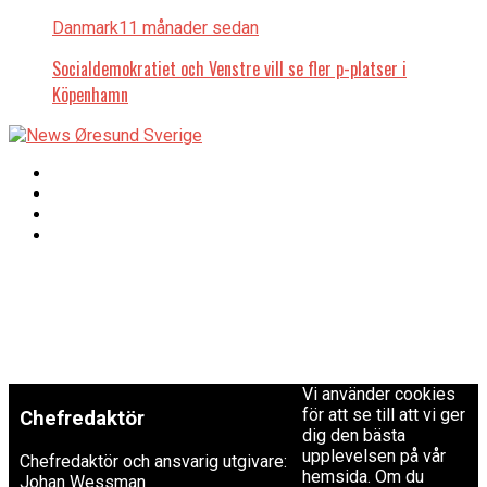
Danmark
11 månader sedan
Socialdemokratiet och Venstre vill se fler p-platser i
Köpenhamn
Copyright © 2017 Zox
Redaktionen
News Theme. Theme
by MVP Themes,
powered by
redaktion@newsoresund.org
WordPress.
+46 40 30 56 30
Vi använder cookies
för att se till att vi ger
Chefredaktör
dig den bästa
upplevelsen på vår
Chefredaktör och ansvarig utgivare:
hemsida. Om du
Johan Wessman