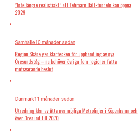
”Inte längre realistiskt” att Fehmarn Bält-tunneln kan öppna
2029
Samhälle
10 månader sedan
Region Skåne ger klartecken för upphandling av nya
Öresundståg – nu behöver övriga fem regioner fatta
motsvarande beslut
Danmark
11 månader sedan
Utredning klar av åtta nya möjliga Metrolinjer i Köpenhamn och
över Öresund till 2070