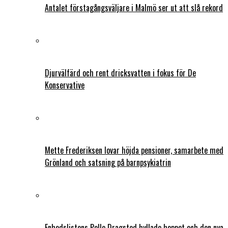
Antalet förstagångsväljare i Malmö ser ut att slå rekord
Djurvälfärd och rent dricksvatten i fokus för De
Konservative
Mette Frederiksen lovar höjda pensioner, samarbete med
Grönland och satsning på barnpsykiatrin
Enhedslistens Pelle Dragsted hyllade hoppet och den nya