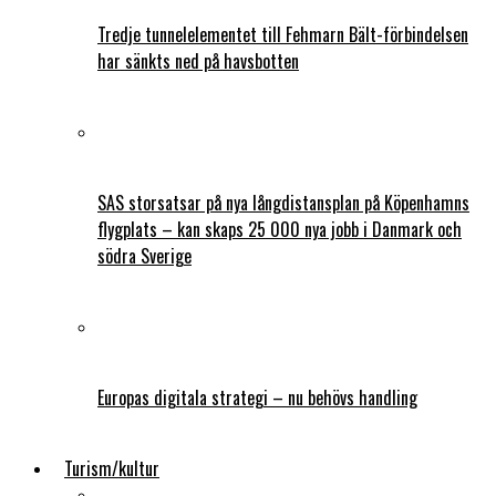
Tredje tunnelelementet till Fehmarn Bält-förbindelsen
har sänkts ned på havsbotten
SAS storsatsar på nya långdistansplan på Köpenhamns
flygplats – kan skaps 25 000 nya jobb i Danmark och
södra Sverige
Europas digitala strategi – nu behövs handling
Turism/kultur