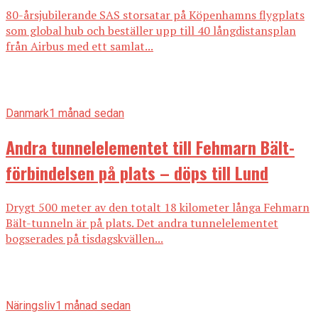
80-årsjubilerande SAS storsatar på Köpenhamns flygplats
som global hub och beställer upp till 40 långdistansplan
från Airbus med ett samlat...
Danmark
1 månad sedan
Andra tunnelelementet till Fehmarn Bält-
förbindelsen på plats – döps till Lund
Drygt 500 meter av den totalt 18 kilometer långa Fehmarn
Bält-tunneln är på plats. Det andra tunnelelementet
bogserades på tisdagskvällen...
Näringsliv
1 månad sedan