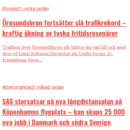
Øresund
1 vecka sedan
Öresundsbron fortsätter slå trafikrekord –
kraftig ökning av tyska fritidsresenärer
Trafiken över Öresundsbron går bättre än vad till och med
dess vd Linus Eriksson förväntat sig. Under brons 25-
årsjubileum förra...
Arbetsmarknad
1 månad sedan
SAS storsatsar på nya långdistansplan på
Köpenhamns flygplats – kan skaps 25 000
nya jobb i Danmark och södra Sverige