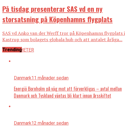
På tisdag presenterar SAS vd en ny
storsatsning på Köpenhamns flygplats
SAS vd Anko van der Werff tror på Köpenhamns flygplats i
Kastrup som bolagets globala hub och att antalet årliga...
Trending
ALLA NYHETER
Danmark
11 månader sedan
Energiö Bornholm på väg mot att förverkligas – avtal mellan
Danmark och Tyskland väntas bli klart innan årsskiftet
Danmark
12 månader sedan