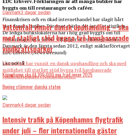
EDC Erhverv. Förklaringen är att många butiker har
byggts om till restauranger och caféer.
Danmark
3 dagar sedan
Finanskrisen och en ökad internethandel har slagit hårt
Vattenfall vinner dansk upphandling – ska
mot danska butiker. Däremot märks det inte i statistiken.
De lediga butikslokalerna har i hög grad byggts om till
med statligt stöd bygga två havsbaserade
restauranger och caféer vilket gör att vakansgraden i
Danmark är den lägsta sedan 2012, enligt mäklarföretaget
vindkraftsparker
EDC Erhverv. (News Øresund)
Vattenfall har vunnit en dansk upphandling och ska med
Läs också:
möjlighet till statligt stöd bygga två havsbaserade
Köpenhamn ska få 100 000 nya träd innan 2025
vindkraftsparker i Nordsjön och...
Boeing stämmer danska staten
Danmark
4 dagar sedan
Intensiv trafik på Köpenhamns flygtrafik
under juli – fler internationella gäster