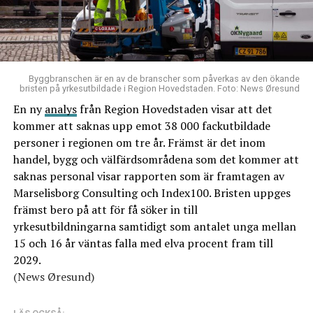
Byggbranschen är en av de branscher som påverkas av den ökande
bristen på yrkesutbildade i Region Hovedstaden. Foto: News Øresund
En ny
analys
från Region Hovedstaden visar att det
kommer att saknas upp emot 38 000 fackutbildade
personer i regionen om tre år. Främst är det inom
handel, bygg och välfärdsområdena som det kommer att
saknas personal visar rapporten som är framtagen av
Marselisborg Consulting och Index100. Bristen uppges
främst bero på att för få söker in till
yrkesutbildningarna samtidigt som antalet unga mellan
15 och 16 år väntas falla med elva procent fram till
2029.
(News Øresund)