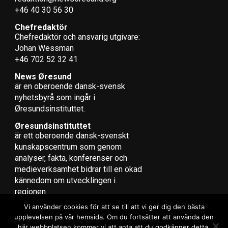
+46 40 30 56 30
Chefredaktör
Chefredaktör och ansvarig utgivare:
Johan Wessman
+46 702 52 32 41
News Øresund
är en oberoende dansk-svensk
nyhets­byrå som ingår i
Øresundsinstituttet.
Øresundsinstituttet
är ett oberoende dansk-svenskt
kunskapscentrum som genom
analyser, fakta, konferenser och
medieverksamhet bidrar till en ökad
kännedom om utvecklingen i
regionen.
Vi använder cookies för att se till att vi ger dig den bästa
upplevelsen på vår hemsida. Om du fortsätter att använda den
här webbplatsen kommer vi att anta att du godkänner detta.