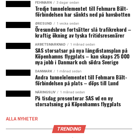
FEHMARN
3 dagar sedan
Tredje tunnelelementet till Fehmarn Bält-
förbindelsen har sänkts ned på havsbotten
ØRESUND
1 vecka sedan
Öresundsbron fortsätter slå trafikrekord –
kraftig ökning av tyska fritidsresenärer
ARBETSMARKNAD
1 månad sedan
SAS storsatsar på nya långdistansplan på
Köpenhamns flygplats – kan skaps 25 000
nya jobb i Danmark och södra Sverige
DANMARK
1 månad sedan
Andra tunnelelementet till Fehmarn Bält-
förbindelsen på plats – döps till Lund
NÄRINGSLIV
1 månad sedan
På tisdag presenterar SAS vd en ny
storsatsning på Köpenhamns flygplats
ALLA NYHETER
TRENDING