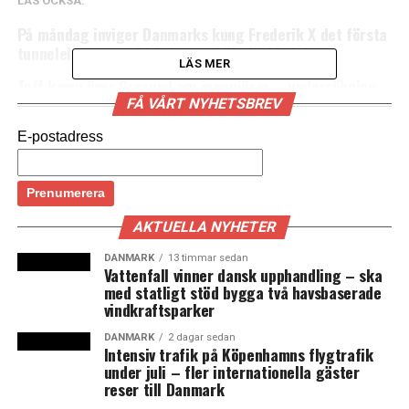
LÄS OCKSÅ:
På måndag inviger Danmarks kung Frederik X det första
tunnelelementet till Fehmarn Bält-förbindelsen
LÄS MER
Tuff kamp över Öresund om ingenjörer – undersökning
visar att lönerna är 50 procent högre i Danmark än i
FÅ VÅRT NYHETSBREV
Sverige
E-postadress
AKTUELLA NYHETER
DANMARK
13 timmar sedan
Vattenfall vinner dansk upphandling – ska
med statligt stöd bygga två havsbaserade
vindkraftsparker
DANMARK
2 dagar sedan
Intensiv trafik på Köpenhamns flygtrafik
under juli – fler internationella gäster
reser till Danmark