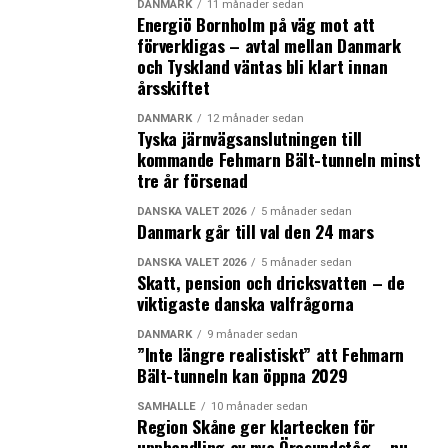
DANMARK
11 månader sedan
Energiö Bornholm på väg mot att
förverkligas – avtal mellan Danmark
och Tyskland väntas bli klart innan
årsskiftet
DANMARK
12 månader sedan
Tyska järnvägsanslutningen till
kommande Fehmarn Bält-tunneln minst
tre år försenad
DANSKA VALET 2026
5 månader sedan
Danmark går till val den 24 mars
DANSKA VALET 2026
5 månader sedan
Skatt, pension och dricksvatten – de
viktigaste danska valfrågorna
DANMARK
9 månader sedan
”Inte längre realistiskt” att Fehmarn
Bält-tunneln kan öppna 2029
SAMHÄLLE
10 månader sedan
Region Skåne ger klartecken för
upphandling av nya Öresundståg – nu