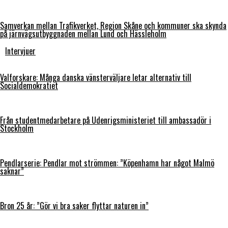
Samverkan mellan Trafikverket, Region Skåne och kommuner ska skynda
på järnvägsutbyggnaden mellan Lund och Hässleholm
Intervjuer
Valforskare: Många danska vänsterväljare letar alternativ till
Socialdemokratiet
Från studentmedarbetare på Udenrigsministeriet till ambassadör i
Stockholm
Pendlarserie: Pendlar mot strömmen: ”Köpenhamn har något Malmö
saknar”
Bron 25 år: ”Gör vi bra saker flyttar naturen in”