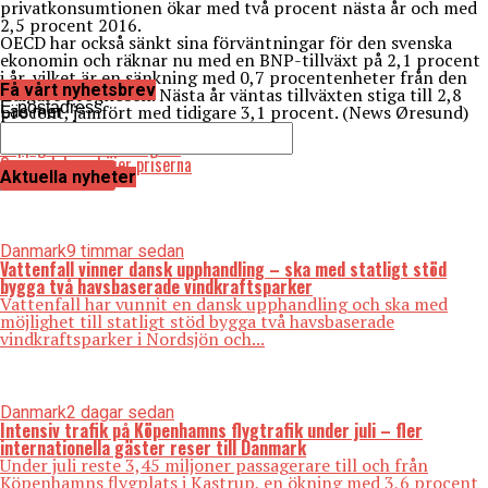
privatkonsumtionen ökar med två procent nästa år och med
2,5 procent 2016.
OECD har också sänkt sina förväntningar för den svenska
ekonomin och räknar nu med en BNP-tillväxt på 2,1 procent
i år, vilket är en sänkning med 0,7 procentenheter från den
Få vårt nyhetsbrev
tidigare prognosen. Nästa år väntas tillväxten stiga till 2,8
E-postadress
procent, jämfört med tidigare 3,1 procent. (News Øresund)
Läs mer
Läs också:
Deppigt i danskt näringsliv
Öresundsbron höjer priserna
Aktuella nyheter
Danmark
9 timmar sedan
Vattenfall vinner dansk upphandling – ska med statligt stöd
bygga två havsbaserade vindkraftsparker
Vattenfall har vunnit en dansk upphandling och ska med
möjlighet till statligt stöd bygga två havsbaserade
vindkraftsparker i Nordsjön och...
Danmark
2 dagar sedan
Intensiv trafik på Köpenhamns flygtrafik under juli – fler
internationella gäster reser till Danmark
Under juli reste 3,45 miljoner passagerare till och från
Köpenhamns flygplats i Kastrup, en ökning med 3,6 procent