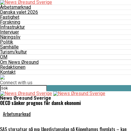
Arbetsmarknad
Danska valet 2026
Fastighet
Forskning
Infrastruktur
Intervjuer
Näringsliv
Politik
Samhälle
Turism/kultur
OM
Om News Øresund
Redaktionen
Kontakt
Connect with us
News Øresund Sverige
OECD sänker prognos för dansk ekonomi
Arbetsmarknad
SAS storsatsar på nya långdistansplan på Köpenhamns flygplats – kan