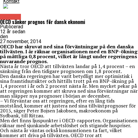
Kontakt
Danmark
OECD sänker prognos för dansk ekonomi
Publicerad
12 år sedan
den
27 november, 2014
OECD har skruvat ned sina förväntningar på den danska
tillväxten. I år räknar organisationen med en BNP-ökning
på måttliga 0,8 procent, vilket är långt under regeringens
nuvarande prognos.
Nästa år tror OECD att tillväxten landar på 1,4 procent – en
sänkning från den tidigare prognosen om 1,8 procent.
Den danska regeringen har varit betydligt mer optimistisk i
sina framtidsutsikter och hittills trott på en BNP-ökning på
1,4 procent i år och 2 procent nästa år. Men mycket pekar på
att regeringen kommer att skruva ned sina förväntningar när
man släpper nya prognoser i början av december.
– Vi förväntar oss att regeringen, efter en lång tids
motstånd, kommer att justera ned sina tillväxtprognoser för
2015, säger Peter Bojsen Jakobsen, makroekonom på
Sydbank, till Ritzau.
Men det finns ljuspunkter i OECD-rapporten. Organisationen
räknar med sjunkande arbetslöshet och stigande huspriser.
Och nästa år väntas också konsumtionen ta fart, vilket
kommer att driva på tillväxten. OECD tror att