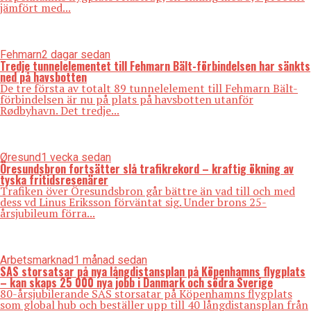
jämfört med...
Fehmarn
2 dagar sedan
Tredje tunnelelementet till Fehmarn Bält-förbindelsen har sänkts
ned på havsbotten
De tre första av totalt 89 tunnelelement till Fehmarn Bält-
förbindelsen är nu på plats på havsbotten utanför
Rødbyhavn. Det tredje...
Øresund
1 vecka sedan
Öresundsbron fortsätter slå trafikrekord – kraftig ökning av
tyska fritidsresenärer
Trafiken över Öresundsbron går bättre än vad till och med
dess vd Linus Eriksson förväntat sig. Under brons 25-
årsjubileum förra...
Arbetsmarknad
1 månad sedan
SAS storsatsar på nya långdistansplan på Köpenhamns flygplats
– kan skaps 25 000 nya jobb i Danmark och södra Sverige
80-årsjubilerande SAS storsatar på Köpenhamns flygplats
som global hub och beställer upp till 40 långdistansplan från