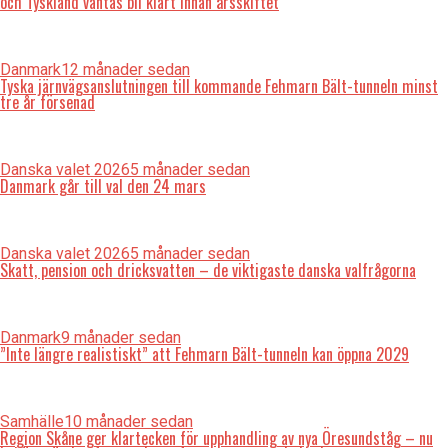
och Tyskland väntas bli klart innan årsskiftet
Danmark
12 månader sedan
Tyska järnvägsanslutningen till kommande Fehmarn Bält-tunneln minst
tre år försenad
Danska valet 2026
5 månader sedan
Danmark går till val den 24 mars
Danska valet 2026
5 månader sedan
Skatt, pension och dricksvatten – de viktigaste danska valfrågorna
Danmark
9 månader sedan
”Inte längre realistiskt” att Fehmarn Bält-tunneln kan öppna 2029
Samhälle
10 månader sedan
Region Skåne ger klartecken för upphandling av nya Öresundståg – nu