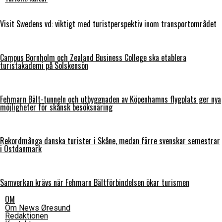
Visit Swedens vd: viktigt med turistperspektiv inom transportområdet
Campus Bornholm och Zealand Business College ska etablera
turistakademi på Solskensön
Fehmarn Bält-tunneln och utbyggnaden av Köpenhamns flygplats ger nya
möjligheter för skånsk besöksnäring
Rekordmånga danska turister i Skåne, medan färre svenskar semestrar
i Östdanmark
Samverkan krävs när Fehmarn Bältförbindelsen ökar turismen
OM
Om News Øresund
Redaktionen