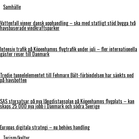
Samhälle
Vattenfall vinner dansk upphandling – ska med statligt stöd bygga två
havsbaserade vindkraftsparker
Intensiv trafik på Köpenhamns flygtrafik under juli – fler internationella
gäster reser till Danmark
Tredje tunnelelementet till Fehmarn Bält-förbindelsen har sänkts ned
på havsbotten
SAS storsatsar på nya långdistansplan på Köpenhamns flygplats – kan
skaps 25 000 nya jobb i Danmark och södra Sverige
Europas digitala strategi – nu behövs handling
Turism/kultur