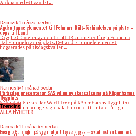
Airbus med ett samlat...
Danmark
1 månad sedan
Andra tunnelelementet till Fehmarn Bält-förbindelsen på plats –
döps till Lund
Drygt 500 meter av den totalt 18 kilometer långa Fehmarn
Bält-tunneln är på plats. Det andra tunnelelementet
bogserades på tisdagskvällen...
Näringsliv
1 månad sedan
På tisdag presenterar SAS vd en ny storsatsning på Köpenhamns
flygplats
SAS vd Anko van der Werff tror på Köpenhamns flygplats i
Trending
Kastrup som bolagets globala hub och att antalet årliga...
ALLA NYHETER
Danmark
11 månader sedan
Energiö Bornholm på väg mot att förverkligas – avtal mellan Danmark