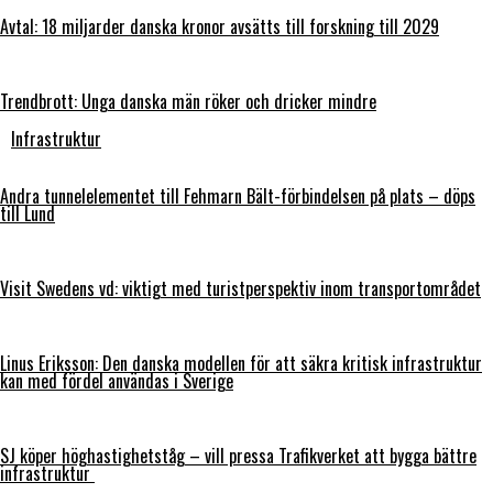
Avtal: 18 miljarder danska kronor avsätts till forskning till 2029
Trendbrott: Unga danska män röker och dricker mindre
Infrastruktur
Andra tunnelelementet till Fehmarn Bält-förbindelsen på plats – döps
till Lund
Visit Swedens vd: viktigt med turistperspektiv inom transportområdet
Linus Eriksson: Den danska modellen för att säkra kritisk infrastruktur
kan med fördel användas i Sverige
SJ köper höghastighetståg – vill pressa Trafikverket att bygga bättre
infrastruktur