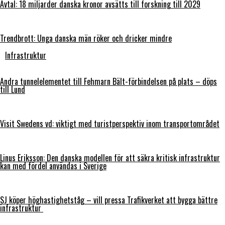
Avtal: 18 miljarder danska kronor avsätts till forskning till 2029
Trendbrott: Unga danska män röker och dricker mindre
Infrastruktur
Andra tunnelelementet till Fehmarn Bält-förbindelsen på plats – döps
till Lund
Visit Swedens vd: viktigt med turistperspektiv inom transportområdet
Linus Eriksson: Den danska modellen för att säkra kritisk infrastruktur
kan med fördel användas i Sverige
SJ köper höghastighetståg – vill pressa Trafikverket att bygga bättre
infrastruktur