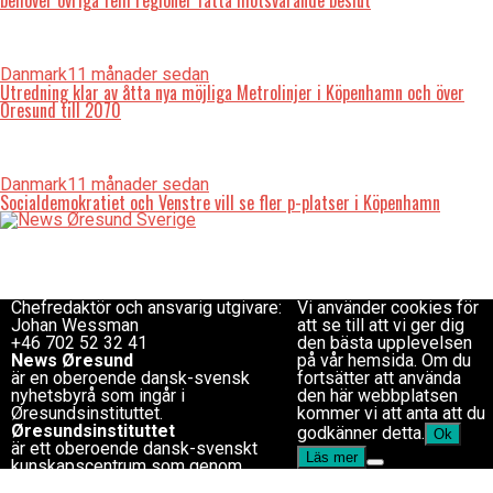
behöver övriga fem regioner fatta motsvarande beslut
Danmark
11 månader sedan
Utredning klar av åtta nya möjliga Metrolinjer i Köpenhamn och över
Öresund till 2070
Danmark
11 månader sedan
Socialdemokratiet och Venstre vill se fler p-platser i Köpenhamn
Redaktionen
Copyright © 2017 Zox
redaktion@newsoresund.org
News Theme. Theme by
+46 40 30 56 30
MVP Themes, powered
Chefredaktör
by WordPress.
Chefredaktör och ansvarig utgivare:
Vi använder cookies för
Johan Wessman
att se till att vi ger dig
+46 702 52 32 41
den bästa upplevelsen
News Øresund
på vår hemsida. Om du
är en oberoende dansk-svensk
fortsätter att använda
nyhets­byrå som ingår i
den här webbplatsen
Øresundsinstituttet.
kommer vi att anta att du
Øresundsinstituttet
godkänner detta.
Ok
är ett oberoende dansk-svenskt
Läs mer
kunskapscentrum som genom
analyser, fakta, konferenser och