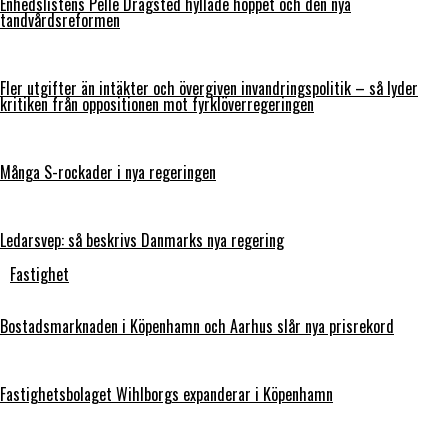
Enhedslistens Pelle Dragsted hyllade hoppet och den nya
tandvårdsreformen
Fler utgifter än intäkter och övergiven invandringspolitik – så lyder
kritiken från oppositionen mot fyrklöverregeringen
Många S-rockader i nya regeringen
Ledarsvep: så beskrivs Danmarks nya regering
Fastighet
Bostadsmarknaden i Köpenhamn och Aarhus slår nya prisrekord
Fastighetsbolaget Wihlborgs expanderar i Köpenhamn