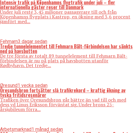
Intensiv trafik på Köpenhamns flygtrafik under juli – fler
internationella gäster reser till Danmark
Under juli reste 3,45 miljoner passagerare till och från
Köpenhamns flygplats i Kastrup, en ökning med 3,6 procent
jämfört med...
Fehmarn
3 dagar sedan
Tredje tunnelelementet till Fehmarn Bält-förbindelsen har sänkts
ned på havsbotten
De tre första av totalt 89 tunnelelement till Fehmarn Bält-
förbindelsen är nu på plats på havsbotten utanför
Rødbyhavn. Det tredje...
Øresund
1 vecka sedan
Öresundsbron fortsätter slå trafikrekord – kraftig ökning av
tyska fritidsresenärer
Trafiken över Öresundsbron går bättre än vad till och med
dess vd Linus Eriksson förväntat sig. Under brons 25-
årsjubileum förra...
Arbetsmarknad
1 månad sedan