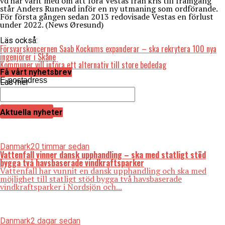
vd har varit med om att föra Vestas från kris till framgång
står Anders Runevad inför en ny utmaning som ordförande.
För första gången sedan 2013 redovisade Vestas en förlust
under 2022. (News Øresund)
Läs också:
Försvarskoncernen Saab Kockums expanderar – ska rekrytera 100 nya
ingenjörer i Skåne
Kommuner vill införa ett alternativ till store bededag
Få vårt nyhetsbrev
E-postadress
Läs mer
Aktuella nyheter
Danmark
20 timmar sedan
Vattenfall vinner dansk upphandling – ska med statligt stöd
bygga två havsbaserade vindkraftsparker
Vattenfall har vunnit en dansk upphandling och ska med
möjlighet till statligt stöd bygga två havsbaserade
vindkraftsparker i Nordsjön och...
Danmark
2 dagar sedan