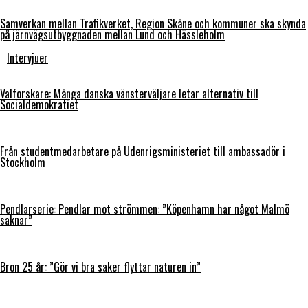
Samverkan mellan Trafikverket, Region Skåne och kommuner ska skynda
på järnvägsutbyggnaden mellan Lund och Hässleholm
Intervjuer
Valforskare: Många danska vänsterväljare letar alternativ till
Socialdemokratiet
Från studentmedarbetare på Udenrigsministeriet till ambassadör i
Stockholm
Pendlarserie: Pendlar mot strömmen: ”Köpenhamn har något Malmö
saknar”
Bron 25 år: ”Gör vi bra saker flyttar naturen in”