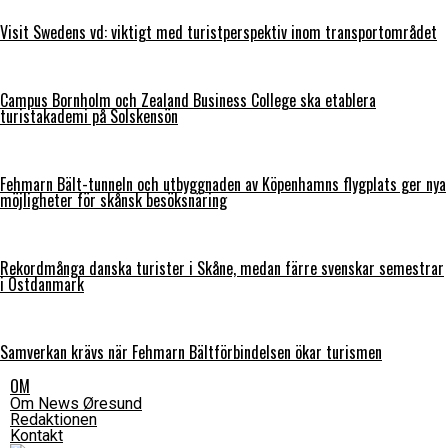
Visit Swedens vd: viktigt med turistperspektiv inom transportområdet
Campus Bornholm och Zealand Business College ska etablera
turistakademi på Solskensön
Fehmarn Bält-tunneln och utbyggnaden av Köpenhamns flygplats ger nya
möjligheter för skånsk besöksnäring
Rekordmånga danska turister i Skåne, medan färre svenskar semestrar
i Östdanmark
Samverkan krävs när Fehmarn Bältförbindelsen ökar turismen
OM
Om News Øresund
Redaktionen
Kontakt