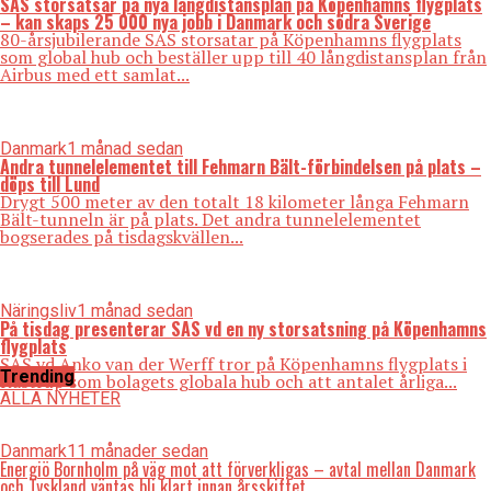
SAS storsatsar på nya långdistansplan på Köpenhamns flygplats
– kan skaps 25 000 nya jobb i Danmark och södra Sverige
80-årsjubilerande SAS storsatar på Köpenhamns flygplats
som global hub och beställer upp till 40 långdistansplan från
Airbus med ett samlat...
Danmark
1 månad sedan
Andra tunnelelementet till Fehmarn Bält-förbindelsen på plats –
döps till Lund
Drygt 500 meter av den totalt 18 kilometer långa Fehmarn
Bält-tunneln är på plats. Det andra tunnelelementet
bogserades på tisdagskvällen...
Näringsliv
1 månad sedan
På tisdag presenterar SAS vd en ny storsatsning på Köpenhamns
flygplats
SAS vd Anko van der Werff tror på Köpenhamns flygplats i
Trending
Kastrup som bolagets globala hub och att antalet årliga...
ALLA NYHETER
Danmark
11 månader sedan
Energiö Bornholm på väg mot att förverkligas – avtal mellan Danmark
och Tyskland väntas bli klart innan årsskiftet