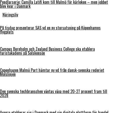
Pendlarserie: Camilla Latifi kom till Malmö för kärleken – men jobbet
blev kvar i Danmark
Näringsliv
På tisdag presenterar SAS vd en ny storsatsning på Köpenhamns
flygplats
Campus Bornholm och Zealand Business College ska etablera
turistakademi på Solskensön
Copenhagen Malmö Port hämtar ny vd från dansk-svenska rederiet
Molslinjen
Den svenska techbranschen väntas växa med 20-27 procent fram till
2028
Avanza etablerar sig i Danmark med sin digitala plattform för handel