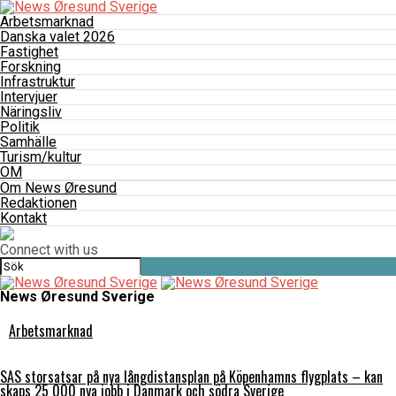
Arbetsmarknad
Danska valet 2026
Fastighet
Forskning
Infrastruktur
Intervjuer
Näringsliv
Politik
Samhälle
Turism/kultur
OM
Om News Øresund
Redaktionen
Kontakt
Connect with us
News Øresund Sverige
Arbetsmarknad
SAS storsatsar på nya långdistansplan på Köpenhamns flygplats – kan
skaps 25 000 nya jobb i Danmark och södra Sverige