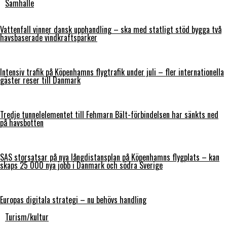
Samhälle
Vattenfall vinner dansk upphandling – ska med statligt stöd bygga två
havsbaserade vindkraftsparker
Intensiv trafik på Köpenhamns flygtrafik under juli – fler internationella
gäster reser till Danmark
Tredje tunnelelementet till Fehmarn Bält-förbindelsen har sänkts ned
på havsbotten
SAS storsatsar på nya långdistansplan på Köpenhamns flygplats – kan
skaps 25 000 nya jobb i Danmark och södra Sverige
Europas digitala strategi – nu behövs handling
Turism/kultur