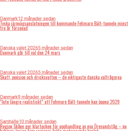
Danmark
12 månader sedan
Tyska järnvägsanslutningen till kommande Fehmarn Bält-tunneln minst
tre år försenad
Danska valet 2026
5 månader sedan
Danmark går till val den 24 mars
Danska valet 2026
5 månader sedan
Skatt, pension och dricksvatten – de viktigaste danska valfrågorna
Danmark
9 månader sedan
”Inte längre realistiskt” att Fehmarn Bält-tunneln kan öppna 2029
Samhälle
10 månader sedan
Region Skåne ger klartecken för upphandling av nya Öresundståg – nu