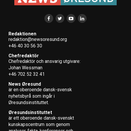
Redaktionen
redaktion@newsoresund.org
+46 40 30 56 30
Chefredaktör
Chefredaktör och ansvarig utgivare:
Johan Wessman
+46 702 52 32 41
News Øresund
är en oberoende dansk-svensk
nyhets­byrå som ingår i
Øresundsinstituttet.
Øresundsinstituttet
är ett oberoende dansk-svenskt
kunskapscentrum som genom
analyser, fakta, konferenser och