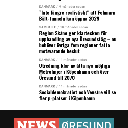
DANMARK
9 månader sedan
”Inte längre realistiskt” att Fehmarn
Bält-tunneln kan öppna 2029
SAMHÄLLE
10 månader sedan
Region Skåne ger klartecken för
upphandling av nya Öresundståg – nu
behöver övriga fem regioner fatta
motsvarande beslut
DANMARK
11 månader sedan
Utredning klar av åtta nya möjliga
Metrolinjer i Köpenhamn och över
Öresund till 2070
DANMARK
11 månader sedan
Socialdemokratiet och Venstre vill se
fler p-platser i Köpenhamn