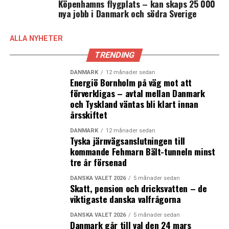
utlänningspolitiken
Köpenhamns flygplats – kan skaps 25 000
nya jobb i Danmark och södra Sverige
Det röda blocket överens om ambitiöst danskt
klimatavtal
ALLA NYHETER
TRENDING
DANMARK
12 månader sedan
Energiö Bornholm på väg mot att
förverkligas – avtal mellan Danmark
och Tyskland väntas bli klart innan
årsskiftet
DANMARK
12 månader sedan
Tyska järnvägsanslutningen till
kommande Fehmarn Bält-tunneln minst
tre år försenad
DANSKA VALET 2026
5 månader sedan
Skatt, pension och dricksvatten – de
viktigaste danska valfrågorna
DANSKA VALET 2026
5 månader sedan
Danmark går till val den 24 mars