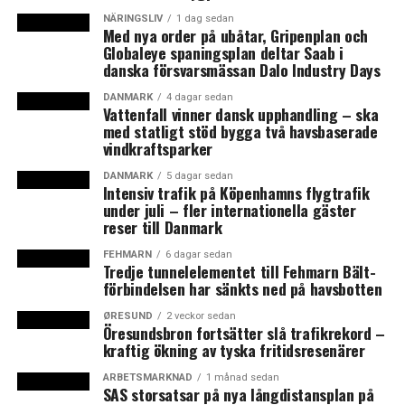
andra, vilket kommer få dem att uppleva rätten helt
NÄRINGSLIV
1 dag sedan
Med nya order på ubåtar, Gripenplan och
annorlunda. Till en annan rätt kan vi leka med våra
Globaleye spaningsplan deltar Saab i
gästers uppfattningar genom att använda optiska
danska försvarsmässan Dalo Industry Days
illusioner, säger Rasmus Munk i ett pressmeddelande.
DANMARK
4 dagar sedan
Vattenfall vinner dansk upphandling – ska
En visit på restaurangen kommer att vara i tre till fem
med statligt stöd bygga två havsbaserade
timmar, där maten serveras i sju olika rum, mellan vilka
vindkraftsparker
gästerna kommer att förflytta sig under middagen.
DANMARK
5 dagar sedan
Restaurangen kommer att ha plats för fyrtio gäster och
Intensiv trafik på Köpenhamns flygtrafik
de femtio rätterna på menyn tillagas av trettio kockar.
under juli – fler internationella gäster
reser till Danmark
Dessutom har Alchemist 2.0 en vinkällare med omkring
10 000 flaskor vin. En middag med tillhörande vinpaket
FEHMARN
6 dagar sedan
Tredje tunnelelementet till Fehmarn Bält-
kostar mellan 4 000 och 7 500 danska kronor. (News
förbindelsen har sänkts ned på havsbotten
Øresund)
ØRESUND
2 veckor sedan
Öresundsbron fortsätter slå trafikrekord –
LÄS OCKSÅ:
kraftig ökning av tyska fritidsresenärer
Mette Frederiksen blir Danmarks nästa statsminister –
ARBETSMARKNAD
1 månad sedan
ny röd regering vill införa ”sunt förnuft” i
SAS storsatsar på nya långdistansplan på