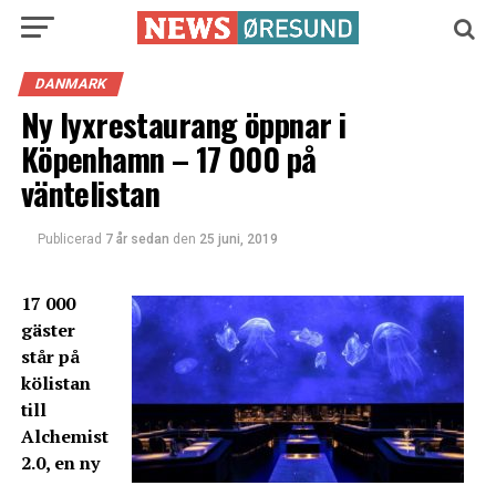
DANMARK
Ny lyxrestaurang öppnar i
Köpenhamn – 17 000 på
väntelistan
Publicerad
7 år sedan
den
25 juni, 2019
17 000
gäster
står på
kölistan
till
Alchemist
2.0, en ny