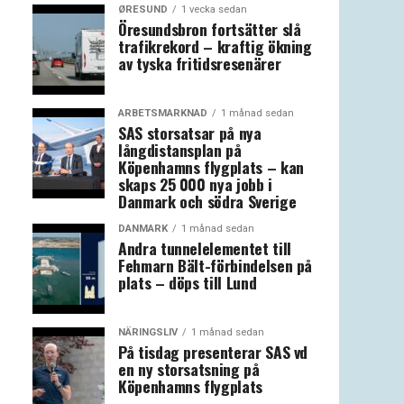
ØRESUND
1 vecka sedan
Öresundsbron fortsätter slå
trafikrekord – kraftig ökning
av tyska fritidsresenärer
ARBETSMARKNAD
1 månad sedan
SAS storsatsar på nya
långdistansplan på
Köpenhamns flygplats – kan
skaps 25 000 nya jobb i
Danmark och södra Sverige
DANMARK
1 månad sedan
Andra tunnelelementet till
Fehmarn Bält-förbindelsen på
plats – döps till Lund
NÄRINGSLIV
1 månad sedan
På tisdag presenterar SAS vd
en ny storsatsning på
Köpenhamns flygplats