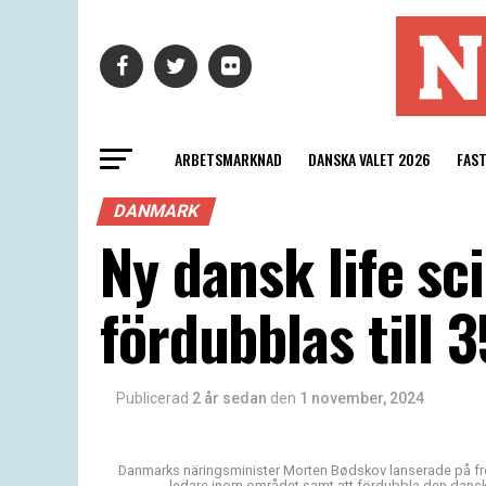
ARBETSMARKNAD
DANSKA VALET 2026
FAS
DANMARK
Ny dansk life sc
fördubblas till 
Publicerad
2 år sedan
den
1 november, 2024
Danmarks näringsminister Morten Bødskov lanserade på fred
ledare inom området samt att fördubbla den danska l