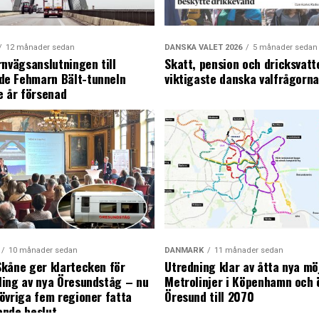
12 månader sedan
DANSKA VALET 2026
5 månader sedan
rnvägsanslutningen till
Skatt, pension och dricksvatt
e Fehmarn Bält-tunneln
viktigaste danska valfrågorn
e år försenad
10 månader sedan
DANMARK
11 månader sedan
kåne ger klartecken för
Utredning klar av åtta nya mö
ing av nya Öresundståg – nu
Metrolinjer i Köpenhamn och 
övriga fem regioner fatta
Öresund till 2070
ande beslut