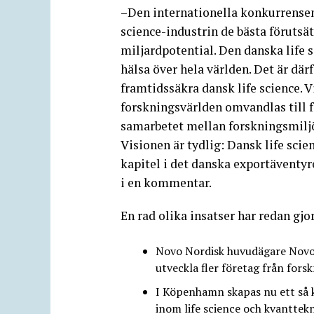
–Den internationella konkurrensen ä
science-industrin de bästa förutsät
miljardpotential. Den danska life sc
hälsa över hela världen. Det är där
framtidssäkra dansk life science. Vi
forskningsvärlden omvandlas till fö
samarbetet mellan forskningsmiljö
Visionen är tydlig: Dansk life scienc
kapitel i det danska exportäventy
i en kommentar.
En rad olika insatser har redan gjort
Novo Nordisk huvudägare Novo 
utveckla fler företag från fors
I Köpenhamn skapas nu ett så k
inom life science och kvanttek