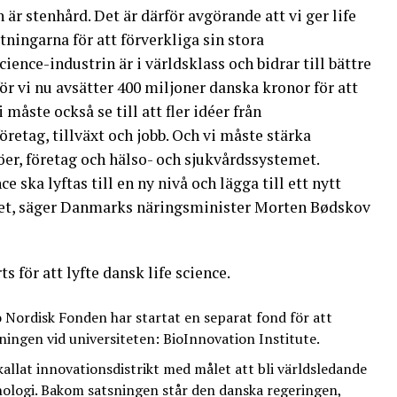
r stenhård. Det är därför avgörande att vi ger life
tningarna för att förverkliga sin stora
ience-industrin är i världsklass och bidrar till bättre
för vi nu avsätter 400 miljoner danska kronor för att
 måste också se till att fler idéer från
retag, tillväxt och jobb. Och vi måste stärka
er, företag och hälso- och sjukvårdssystemet.
e ska lyftas till en ny nivå och lägga till ett nytt
ret, säger Danmarks näringsminister Morten Bødskov
s för att lyfte dansk life science.
Nordisk Fonden har startat en separat fond för att
kningen vid universiteten: BioInnovation Institute.
allat innovationsdistrikt med målet att bli världsledande
nologi. Bakom satsningen står den danska regeringen,