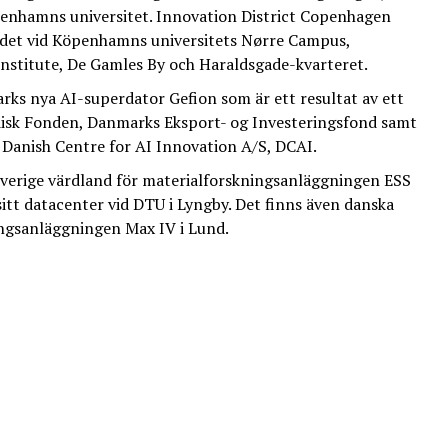
hamns universitet. Innovation District Copenhagen
ådet vid Köpenhamns universitets Nørre Campus,
Institute, De Gamles By och Haraldsgade-kvarteret.
ks nya AI-superdator Gefion som är ett resultat av ett
isk Fonden, Danmarks Eksport- og Investeringsfond samt
i Danish Centre for AI Innovation A/S, DCAI.
erige värdland för materialforskningsanläggningen ESS
itt datacenter vid DTU i Lyngby. Det finns även danska
ingsanläggningen Max IV i Lund.