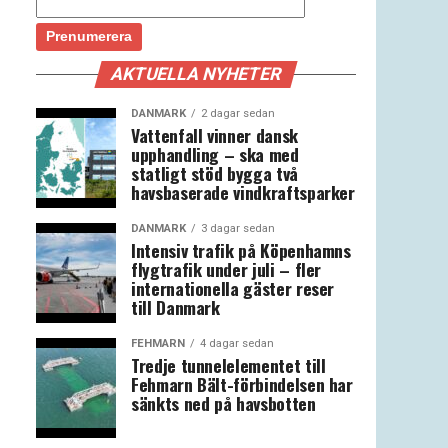
AKTUELLA NYHETER
DANMARK
2 dagar sedan
Vattenfall vinner dansk
upphandling – ska med
statligt stöd bygga två
havsbaserade vindkraftsparker
DANMARK
3 dagar sedan
Intensiv trafik på Köpenhamns
flygtrafik under juli – fler
internationella gäster reser
till Danmark
FEHMARN
4 dagar sedan
Tredje tunnelelementet till
Fehmarn Bält-förbindelsen har
sänkts ned på havsbotten