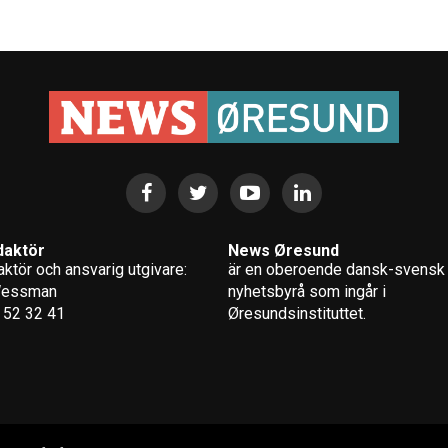
daktör
News Øresund
ktör och ansvarig utgivare:
är en oberoende dansk-svensk
Wessman
nyhets­byrå som ingår i
 52 32 41
Øresundsinstituttet.