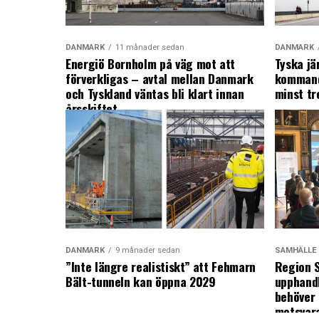
DANMARK
11 månader sedan
DANMARK
Energiö Bornholm på väg mot att
Tyska jä
förverkligas – avtal mellan Danmark
kommand
och Tyskland väntas bli klart innan
minst tr
årsskiftet
DANMARK
9 månader sedan
SAMHÄLLE
”Inte längre realistiskt” att Fehmarn
Region S
Bält-tunneln kan öppna 2029
upphandl
behöver 
motsvar