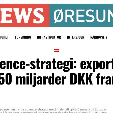
TIGHET
FORSKNING
INFRASTRUKTUR
INTERVJUER
NÄRINGSLIV
ience-strategi: expor
350 miljarder DKK fra
agen en ny life science-strategi med målet att göra Danmark till Europas
ife science-exporten till 350 miljarder danska kronor fram till 2030. Foto: