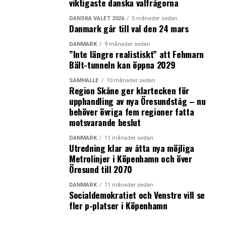
viktigaste danska valfrågorna
Nyheterna från News Øresund får fritt återges under
förutsättning att News Øresund anges som källa.
DANSKA VALET 2026
5 månader sedan
Danmark går till val den 24 mars
Kontakta oss:
redaktion (at) newsoresund.org
DANMARK
9 månader sedan
”Inte längre realistiskt” att Fehmarn
Mer information:
www.newsoresund.org
/
www.oresundsin
Bält-tunneln kan öppna 2029
LÄS OCKSÅ:
SAMHÄLLE
10 månader sedan
Region Skåne ger klartecken för
BioInnovation Institute stöttar nordisk life science med
upphandling av nya Öresundståg – nu
knappt 25 miljoner danska kronor i nytt program
behöver övriga fem regioner fatta
motsvarande beslut
Danska forskare vill testa antikroppstest för corona på
människor
DANMARK
11 månader sedan
Utredning klar av åtta nya möjliga
Metrolinjer i Köpenhamn och över
Öresund till 2070
DANMARK
11 månader sedan
Socialdemokratiet och Venstre vill se
fler p-platser i Köpenhamn