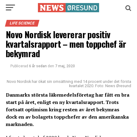
LIFE SCIENCE
Novo Nordisk levererar positiv
kvartalsrapport – men toppchef är
bekymrad
Publicerad
6 år sedan
den
7 maj, 2020
Novo Nordisk har ökat sin omsättning med 14 procent under det första
kvartalet 2020. Foto: News Øresund
Danmarks största läkemedelsföretag har fått en bra
start på året, enligt en ny kvartalsrapport. Trots
fortsatt optimism kring resten av året bekymras
dock en av bolagets toppchefer av den amerikanska
marknaden.