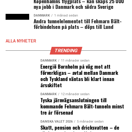
Köpenhamns flygplats – kan skaps 25 000
utvecklingsprojekt med Interregfinansiering som under
nya jobb i Danmark och södra Sverige
2012-2014 drevs i samarbete mellan Roskilde
DANMARK
1 månad sedan
Universitet, Lunds universitet och
Andra tunnelelementet till Fehmarn Bält-
Øresundsinstituttet. Sedan 2015 fortsätter
förbindelsen på plats – döps till Lund
utvecklingen av News Øresund inom
Øresundsinstituttet. Under 2019-2020 stärker News
ALLA NYHETER
Øresund den oberoende bevakningen av regionens life
TRENDING
science kluster genom Øresundsinstituttets medverkan
i Interregprojektet GC life science analysis initiative.
DANMARK
11 månader sedan
Energiö Bornholm på väg mot att
förverkligas – avtal mellan Danmark
ØRESUNDSINSTITUTTET
är ett oberoende dansk-
och Tyskland väntas bli klart innan
svenskt kunskapscentrum som genom analyser, fakta,
årsskiftet
nätverksmöten och medieverksamhet bidrar till en ökad
kunskap om utvecklingen i Danmark och Sverige med
DANMARK
12 månader sedan
Tyska järnvägsanslutningen till
fokus på Öresundsregionen. Verksamheten drivs utan
kommande Fehmarn Bält-tunneln minst
vinstintresse med finansiering från mer än 100
tre år försenad
medlemmar inom offentlighet och det privata
DANSKA VALET 2026
5 månader sedan
näringslivet i Danmark och Sverige.
Skatt, pension och dricksvatten – de