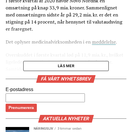
I første kvartal af 2020 havde Novo Nordisk en
omsætning på knap 33,9 mia. kroner. Sammenlignet
med omsætningen sidste år på 29,2 mia. kr. er det en
stigning på 14 procent, når hensynet til valutaudsving
er fraregnet.
Det oplyser medicinalvirksomheden i en
meddelelse
.
Overskuddet i første kvartal lød på 11,9 mia. kr., hvilket
ligeledes er en stigning på 14 procent fra året før.
LÄS MER
Samtidig fastholder Novo Nordisk de positive
forventninger trods coronakrisen for resten af 2020.
FÅ VÅRT NYHETSBREV
Medicinalvirksomheden regner fortsat med en vækst i
E-postadress
omsætningen på mellem 3-6 procent og et overskud,
der forventes at vokse mellem 1-5 procent.
Topchef Lars Fruergaard Jørgensen er dog bekymret for
AKTUELLA NYHETER
situationen i USA i lyset af coronakrisen og de op til 30
NÄRINGSLIV
3 timmar sedan
mio. nye arbejdsløse.