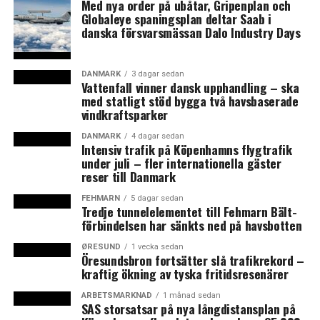
Med nya order på ubåtar, Gripenplan och
Globaleye spaningsplan deltar Saab i
Novo Nordisk tjener nemlig flere penge på deres
danska försvarsmässan Dalo Industry Days
lægemidler solgt via private aktører end hos den største
offentlige sygekasse Medicaid.
DANMARK
3 dagar sedan
Vattenfall vinner dansk upphandling – ska
– De, der nu er blevet arbejdsløse, har dårligere
med statligt stöd bygga två havsbaserade
dækning. Nogle af dem får så lav en indkomst, at de
vindkraftsparker
kvalificerer sig til at få Medicaid. Det betyder, at vores
DANMARK
4 dagar sedan
portefølje af kontrakter får en lavere værdi, siger Lars
Intensiv trafik på Köpenhamns flygtrafik
Fruergaard Jørgensen til
under juli – fler internationella gäster
Finans
og tilføjer, at Novo
reser till Danmark
Nordisk ser det som en ”midlertidig forringelse”.
FEHMARN
5 dagar sedan
USA er Novo Nordisks vigtigste marked, hvor omkring
Tredje tunnelelementet till Fehmarn Bält-
förbindelsen har sänkts ned på havsbotten
halvdelen af virksomhedens globale salg foregår. (News
Øresund)
ØRESUND
1 vecka sedan
Öresundsbron fortsätter slå trafikrekord –
kraftig ökning av tyska fritidsresenärer
ARBETSMARKNAD
1 månad sedan
SAS storsatsar på nya långdistansplan på
NEWS ØRESUND
är ett resultat av ett