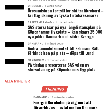
ØRESUND
1 vecka sedan
Öresundsbron fortsätter slå trafikrekord –
När Mette Frederiksen inleder fö
rhandlingarna kring en
kraftig ökning av tyska fritidsresenärer
ARBETSMARKNAD
1 månad sedan
SAS storsatsar på nya långdistansplan på
Köpenhamns flygplats – kan skaps 25 000
nya jobb i Danmark och södra Sverige
DANMARK
1 månad sedan
Andra tunnelelementet till Fehmarn Bält-
förbindelsen på plats – döps till Lund
NÄRINGSLIV
1 månad sedan
På tisdag presenterar SAS vd en ny
storsatsning på Köpenhamns flygplats
ny regering är det en en-parti-regering med stöd från
Enhedslisten, Socialistisk Folkeparti och Radikale
ALLA NYHETER
Venstre hon siktar på men säger samtidigt att hon vill
TRENDING
samarbeta brett. Men förhandlingarna lär inte bli lätta.
De övriga partierna i det röda blocket har framfört olika
DANMARK
11 månader sedan
Energiö Bornholm på väg mot att
krav för att ge deras stöd till statsministerposten.
förverkligas – avtal mellan Danmark
Socialistisk Folkeparti vill att regeringen ska bestå av