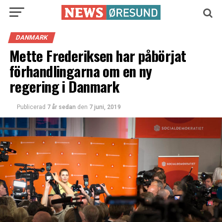
DANMARK
Mette Frederiksen har påbörjat
förhandlingarna om en ny
regering i Danmark
Publicerad
7 år sedan
den
7 juni, 2019