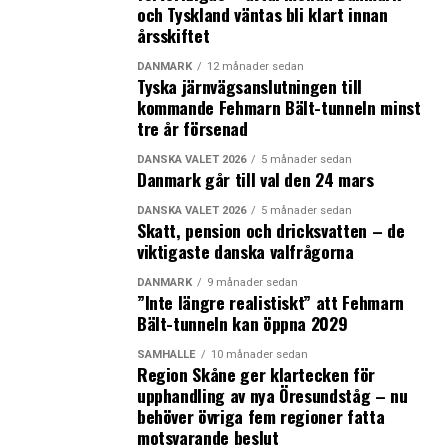
och Tyskland väntas bli klart innan
fler partier och har krävt ändringar av socialpolitiken.
årsskiftet
Radikale Venstre, som är ett socialliberalt parti, har lagt
fram tre övergripande krav till Mette Frederiksen bland
DANMARK
12 månader sedan
Tyska järnvägsanslutningen till
annat att invandringspolitiken bryter med den
kommande Fehmarn Bält-tunneln minst
inriktningen som förts under senaste mandatperioden
tre år försenad
och som Socialdemokratiet till stor del stödjer. Även
DANSKA VALET 2026
5 månader sedan
kravet om ”ett ansvarsfullt ekonomiskt underlag” kan
Danmark går till val den 24 mars
ställa till svåra förhandlingar eftersom Radikale har en
något mer blå ekonomisk politik än de övriga partierna i
DANSKA VALET 2026
5 månader sedan
Skatt, pension och dricksvatten – de
röda blocket. Det blir utmanande förhandlingar.
viktigaste danska valfrågorna
Mette Frederiksen bjuder in alla Folketingets partier til
DANMARK
9 månader sedan
”Inte längre realistiskt” att Fehmarn
förhandling. Först ut i förhandlingarna är det största
Bält-tunneln kan öppna 2029
borgerliga partiet Venstre som gick fram med 3,9
procentenheter vars partiledare, den avgående
SAMHÄLLE
10 månader sedan
Region Skåne ger klartecken för
statsministern Lars Løkke Rasmussen, har föreslagit ett
upphandling av nya Öresundståg – nu
regeringssamarbete över mitten mellan
behöver övriga fem regioner fatta
Socialdemokratiet och Venstre. Något som Mette
motsvarande beslut