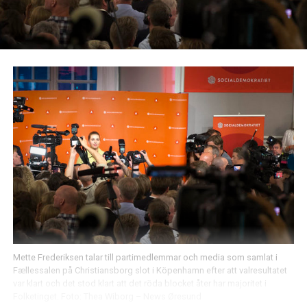
Mette Frederiksen talar till partimedlemmar och media som samlat i
Fællessalen på Christiansborg slot i Köpenhamn efter att valresultatet
var klart och det stod klart att det röda blocket åter har majoritet i
Folketinget. Foto: Thea Wiborg – News Øresund