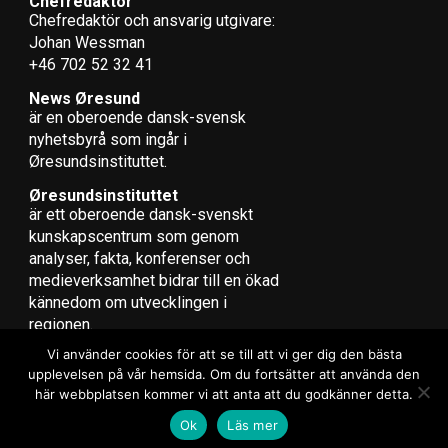
procent (resultat i folketingsvalet 2015)
Chefredaktör
Chefredaktör och ansvarig utgivare:
Johan Wessman
Socialdemokratiet:
25,9 (26,3)
+46 702 52 32 41
Radikale Venstre:
8,6 (4,6)
Socialistisk Folkeparti:
7,7 (4,2)
News Øresund
Enhedslisten:
6,9 (7,8)
är en oberoende dansk-svensk
nyhets­byrå som ingår i
Röda blocket:
49,1 procent (91 mandat)
Øresundsinstituttet.
Alternativet:
3,0 (4,8) (5 mandat)
Øresundsinstituttet
är ett oberoende dansk-svenskt
Röda blocket inkl Alternativet:
52,0 (96 mandat)
kunskapscentrum som genom
analyser, fakta, konferenser och
Venstre:
23,4 (19,5)
medieverksamhet bidrar till en ökad
Konservative Folkeparti:
6,6 (3,4)
kännedom om utvecklingen i
Liberal Alliance:
2,3 (7,5)
regionen.
Dansk Folkeparti:
8,7 (21,1)
Vi använder cookies för att se till att vi ger dig den bästa
Kristendemokraterne:
1,7 (0,8)
upplevelsen på vår hemsida. Om du fortsätter att använda den
Klaus Riskær Pedersen: 0,8 (-)
här webbplatsen kommer vi att anta att du godkänner detta.
Copyright © 2017 Zox News Theme. Theme by MVP Themes, powered
Blå blocket:
43,5 procent
(75 mandat)
Ok
Läs mer
by WordPress.