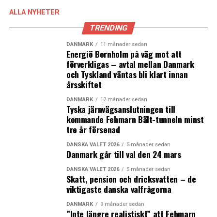
ALLA NYHETER
LÄS OCKSÅ:
TRENDING
Danmark skickar stridsflyg och fler soldater till Syrien
och Irak
DANMARK
11 månader sedan
Energiö Bornholm på väg mot att
förverkligas – avtal mellan Danmark
Danska politiker avstod debatt om gränskontroller
och Tyskland väntas bli klart innan
årsskiftet
DANMARK
12 månader sedan
Tyska järnvägsanslutningen till
kommande Fehmarn Bält-tunneln minst
tre år försenad
DANSKA VALET 2026
5 månader sedan
Danmark går till val den 24 mars
DANSKA VALET 2026
5 månader sedan
Skatt, pension och dricksvatten – de
viktigaste danska valfrågorna
DANMARK
9 månader sedan
”Inte längre realistiskt” att Fehmarn