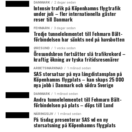
DANMARK
2 dagar sedan
Initiativet till ett samarbete kring integrationsfrågor
Intensiv trafik på Köpenhamns flygtrafik
togs i februari.
under juli – fler internationella gäster
reser till Danmark
– Jag kan tänka mig att från svensk del har vi mycket att
FEHMARN
3 dagar sedan
berätta eftersom vi haft många fler flyktingar, fem-sex
Tredje tunnelelementet till Fehmarn Bält-
förbindelsen har sänkts ned på havsbotten
gånger fler har kommit till oss än till de andra. Det stöd
vi ger civilsamhället och kommunerna blir kanske något
ØRESUND
1 vecka sedan
Öresundsbron fortsätter slå trafikrekord –
vi får berätta om, sade Sveriges samarbetsminister
kraftig ökning av tyska fritidsresenärer
Kristina Persson (S) till News Øresund tidigare i vår.
ARBETSMARKNAD
1 månad sedan
SAS storsatsar på nya långdistansplan på
Samtidigt pågår också ett nordiskt samarbete för att
Köpenhamns flygplats – kan skaps 25 000
bekämpa social marginalisering, extremism och religiös
nya jobb i Danmark och södra Sverige
diskriminering, där Malmö stod värd för en konferens i
slutet av mars.
DANMARK
1 månad sedan
Andra tunnelelementet till Fehmarn Bält-
förbindelsen på plats – döps till Lund
News Øresund – Anna Palmehag
NÄRINGSLIV
1 månad sedan
På tisdag presenterar SAS vd en ny
Läs mer:
Norden möttes i Malmö för att förebygga
storsatsning på Köpenhamns flygplats
extremism