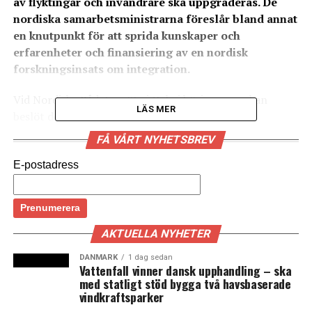
av flyktingar och invandrare ska uppgraderas. De
nordiska samarbetsministrarna föreslår bland annat
en knutpunkt för att sprida kunskaper och
erfarenheter och finansiering av en nordisk
forskningsinsats om integration.
Vid Nordiska Rådets möte i Oslo i början av veckan
LÄS MER
beslöt de nordiska samarbetsministrarna att
mångdubbla resurserna till integrationsarbete.
FÅ VÅRT NYHETSBREV
– Vi vill igångsätta ett ambitiöst nordiskt program som
E-postadress
kräver en omprioritering i Nordiska rådets budget för
2016, sade Finlands samarbetsminister Anne Berner
(Centern) under tisdagens debatt om gränskontroller.
AKTUELLA NYHETER
Enligt tidigare beslut är 1,5 miljoner danska kronor
DANMARK
1 dag sedan
avsatta till integrationssamarbetet under 2016. Under
Vattenfall vinner dansk upphandling – ska
maj ska ministrarna ta beslut om omfördelning i
med statligt stöd bygga två havsbaserade
budgetarna för 2016 och 2017.
vindkraftsparker