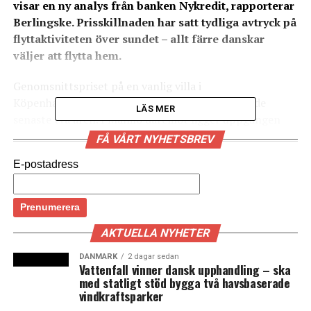
visar en ny analys från banken Nykredit, rapporterar
Berlingske. Prisskillnaden har satt tydliga avtryck på
flyttaktiviteten över sundet – allt färre danskar
väljer att flytta hem.
Genomsnittspriset på en vanlig villa i
Köpenhamnsområdet har ökat runt 16 procent de
LÄS MER
senaste två åren. I Malmö däremot ligger uppgången
bara på 6 procent, mätt i danska kronor. Det betyder att
FÅ VÅRT NYHETSBREV
ett hus, på 140 kvadratmeter, nu kostar 3,25 miljoner
E-postadress
danska kronor i Storköpenhamn, 650 000 kronor mer än
i Malmö.
Skillnaden för lägenheter är än mer tydlig. Där har
priserna ökat 25 procent i Köpenhamn de senaste två
AKTUELLA NYHETER
åren – mer än dubbelt så mycket som i Malmö.
DANMARK
2 dagar sedan
Vattenfall vinner dansk upphandling – ska
Många danskar som köpt bostad i Malmö har missat
med statligt stöd bygga två havsbaserade
vindkraftsparker
värdeuppgången i Köpenhamn. Och enligt Nykredits