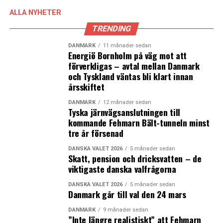
ALLA NYHETER
LÄS OCKSÅ:
TRENDING
Danskar vill ha med Skåne i Köpenhamnssamarbete
DANMARK
11 månader sedan
Energiö Bornholm på väg mot att
Stigande huspriser i Danmark – och uppgången kan
förverkligas – avtal mellan Danmark
fortsätta nästa år
och Tyskland väntas bli klart innan
årsskiftet
DANMARK
12 månader sedan
Tyska järnvägsanslutningen till
kommande Fehmarn Bält-tunneln minst
tre år försenad
DANSKA VALET 2026
5 månader sedan
Skatt, pension och dricksvatten – de
viktigaste danska valfrågorna
DANSKA VALET 2026
5 månader sedan
Danmark går till val den 24 mars
DANMARK
9 månader sedan
”Inte längre realistiskt” att Fehmarn