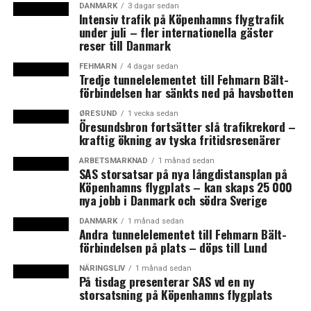
chefekonom Tore Stramer har den utökade
DANMARK
3 dagar sedan
Intensiv trafik på Köpenhamns flygtrafik
prisskillnaden påverkat flyttaktiviteten över sundet. Allt
under juli – fler internationella gäster
färre danskar väljer att flytta tillbaka till Köpenhamn.
reser till Danmark
– Vågen av flyttningar som rullat från Malmö till
FEHMARN
4 dagar sedan
Tredje tunnelelementet till Fehmarn Bält-
huvudstadsregionen sedan början av 2010 är på väg att
förbindelsen har sänkts ned på havsbotten
ebba ut. Nettoflyttningen från Malmö till
Storköpenhamn har under det senaste året minskat
ØRESUND
1 vecka sedan
Öresundsbron fortsätter slå trafikrekord –
från cirka 190 personer i kvartalet till 135 personer i
kraftig ökning av tyska fritidsresenärer
kvartalet. Siffran omfattar särskilt de danska
ARBETSMARKNAD
1 månad sedan
medborgare som flyttar från Sverige till huvudstaden,
SAS storsatsar på nya långdistansplan på
säger han till Berlingske. (News Øresund)
Köpenhamns flygplats – kan skaps 25 000
nya jobb i Danmark och södra Sverige
Läs mer
:
Åter lönsamt att flytta från Köpenhamn till
DANMARK
1 månad sedan
Skåne
Andra tunnelelementet till Fehmarn Bält-
förbindelsen på plats – döps till Lund
Läs mer
:
Stigande huspriser i Danmark – och
NÄRINGSLIV
1 månad sedan
uppgången kan fortsätta nästa år
På tisdag presenterar SAS vd en ny
storsatsning på Köpenhamns flygplats