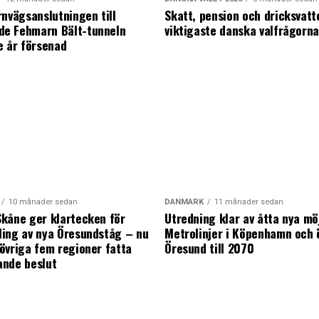
rnvägsanslutningen till
Skatt, pension och dricksvatt
e Fehmarn Bält-tunneln
viktigaste danska valfrågorn
e år försenad
10 månader sedan
DANMARK
11 månader sedan
kåne ger klartecken för
Utredning klar av åtta nya mö
ing av nya Öresundståg – nu
Metrolinjer i Köpenhamn och 
övriga fem regioner fatta
Öresund till 2070
ande beslut