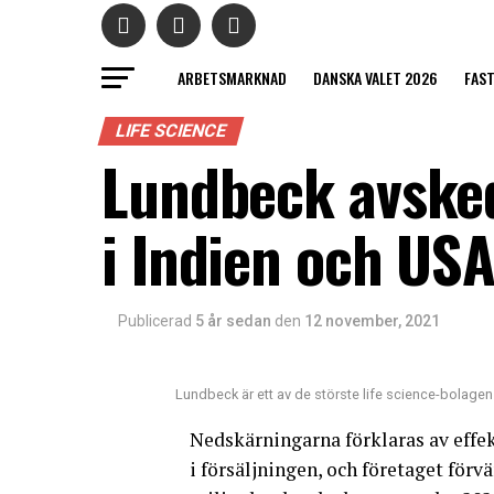
ARBETSMARKNAD
DANSKA VALET 2026
FAS
LIFE SCIENCE
Lundbeck avsked
i Indien och US
Publicerad
5 år sedan
den
12 november, 2021
Lundbeck är ett av de störste life science-bolage
Nedskärningarna förklaras av effe
i försäljningen, och företaget förvä