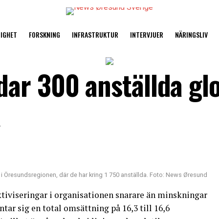
TIGHET
FORSKNING
INFRASTRUKTUR
INTERVJUER
NÄRINGSLIV
ar 300 anställda glo
A
n i Öresundsregionen, där de har kring 1 750 anställda. Foto: News Øresund
ktiviseringar i organisationen snarare än minskningar
ntar sig en total omsättning på 16,3 till 16,6