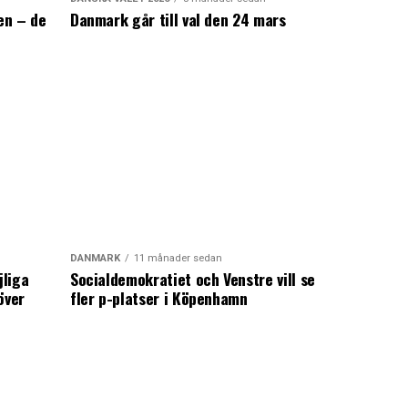
en – de
Danmark går till val den 24 mars
a
DANMARK
11 månader sedan
jliga
Socialdemokratiet och Venstre vill se
över
fler p-platser i Köpenhamn