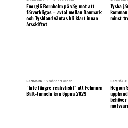
Energiö Bornholm på väg mot att
Tyska jä
förverkligas – avtal mellan Danmark
kommand
och Tyskland väntas bli klart innan
minst tr
årsskiftet
DANMARK
9 månader sedan
SAMHÄLLE
”Inte längre realistiskt” att Fehmarn
Region S
Bält-tunneln kan öppna 2029
upphandl
behöver 
motsvar