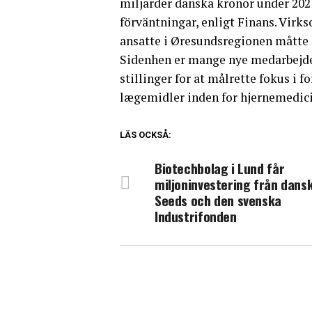
miljarder danska kronor under 2021
förväntningar, enligt Finans. Virks
ansatte i Øresundsregionen måtte 
Sidenhen er mange nye medarbejder
stillinger for at målrette fokus i 
lægemidler inden for hjernemedic
LÄS OCKSÅ:
Biotechbolag i Lund får
miljoninvestering från dans
Seeds och den svenska
Industrifonden