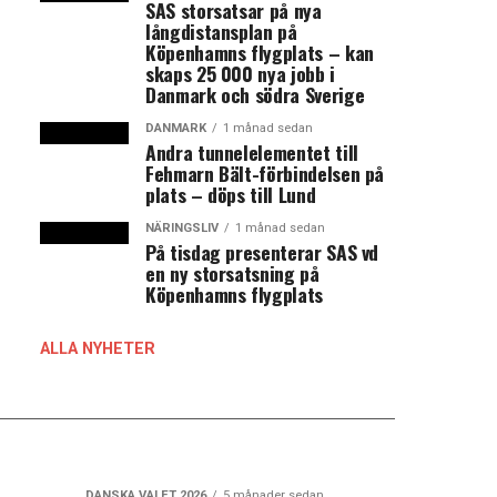
SAS storsatsar på nya
långdistansplan på
Köpenhamns flygplats – kan
skaps 25 000 nya jobb i
Danmark och södra Sverige
DANMARK
1 månad sedan
Andra tunnelelementet till
Fehmarn Bält-förbindelsen på
plats – döps till Lund
NÄRINGSLIV
1 månad sedan
På tisdag presenterar SAS vd
en ny storsatsning på
Köpenhamns flygplats
ALLA NYHETER
DANSKA VALET 2026
5 månader sedan