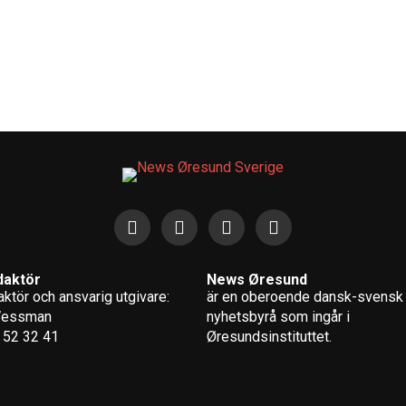
daktör
News Øresund
ktör och ansvarig utgivare:
är en oberoende dansk-svensk
Wessman
nyhets­byrå som ingår i
 52 32 41
Øresundsinstituttet.