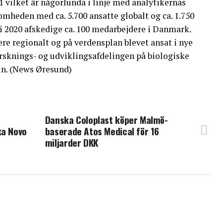
 vilket är någorlunda i linje med analytikernas
omheden med ca. 5.700 ansatte globalt og ca. 1.750
i 2020 afskedige ca. 100 medarbejdere i Danmark.
e regionalt og på verdensplan blevet ansat i nye
forsknings- og udviklingsafdelingen på biologiske
in. (News Øresund)
Danska Coloplast köper Malmö-
ka Novo
baserade Atos Medical för 16
miljarder DKK