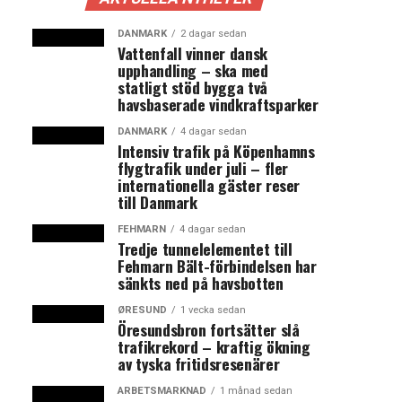
DANMARK
2 dagar sedan
Vattenfall vinner dansk
upphandling – ska med
statligt stöd bygga två
havsbaserade vindkraftsparker
DANMARK
4 dagar sedan
Intensiv trafik på Köpenhamns
flygtrafik under juli – fler
internationella gäster reser
till Danmark
FEHMARN
4 dagar sedan
Tredje tunnelelementet till
Fehmarn Bält-förbindelsen har
sänkts ned på havsbotten
ØRESUND
1 vecka sedan
Öresundsbron fortsätter slå
trafikrekord – kraftig ökning
av tyska fritidsresenärer
ARBETSMARKNAD
1 månad sedan