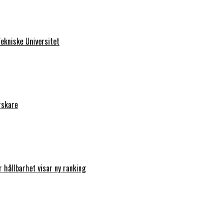
ekniske Universitet
rskare
r hållbarhet visar ny ranking