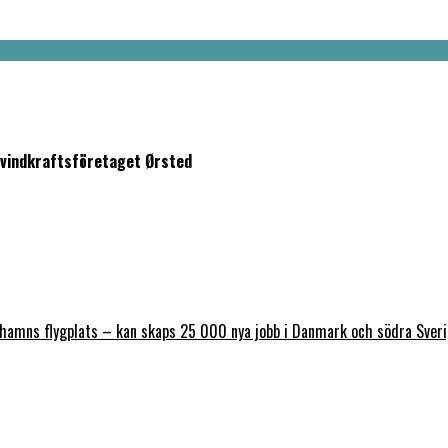
a vindkraftsföretaget Ørsted
nhamns flygplats – kan skaps 25 000 nya jobb i Danmark och södra Sver