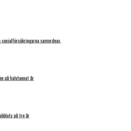
ka socialförsäkringarna samordnas
en på halvtannat år
bblats på tre år