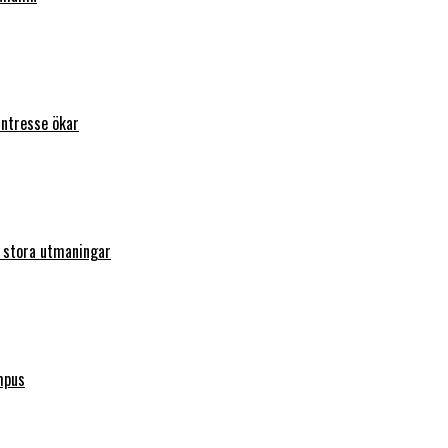
intresse ökar
r stora utmaningar
mpus