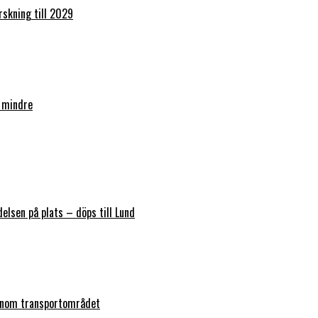
orskning till 2029
 mindre
elsen på plats – döps till Lund
 inom transportområdet