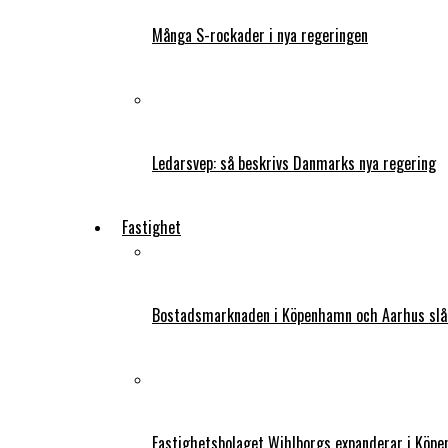
Många S-rockader i nya regeringen
Ledarsvep: så beskrivs Danmarks nya regering
Fastighet
Bostadsmarknaden i Köpenhamn och Aarhus slår
Fastighetsbolaget Wihlborgs expanderar i Köp