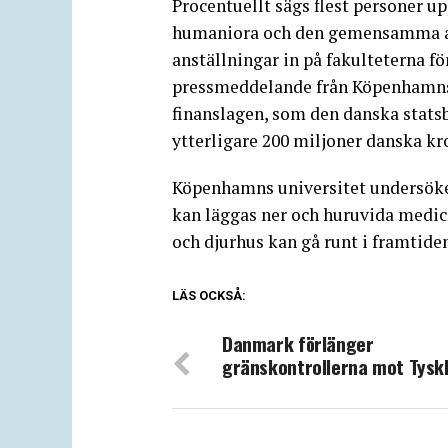
Procentuellt sägs flest personer up
humaniora och den gemensamma admi
anställningar in på fakulteterna f
pressmeddelande från Köpenhamns 
finanslagen, som den danska statsb
ytterligare 200 miljoner danska kro
Köpenhamns universitet undersöke
kan läggas ner och huruvida medic
och djurhus kan gå runt i framtide
LÄS OCKSÅ:
Danmark förlänger
gränskontrollerna mot Tysk