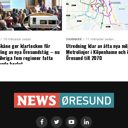
10 månader sedan
DANMARK
11 månader sedan
kåne ger klartecken för
Utredning klar av åtta nya mö
ing av nya Öresundståg – nu
Metrolinjer i Köpenhamn och 
övriga fem regioner fatta
Öresund till 2070
ande beslut