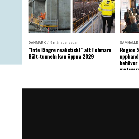
DANMARK
9 månader sedan
SAMHÄLLE
”Inte längre realistiskt” att Fehmarn
Region S
Bält-tunneln kan öppna 2029
upphandl
behöver 
motsvar