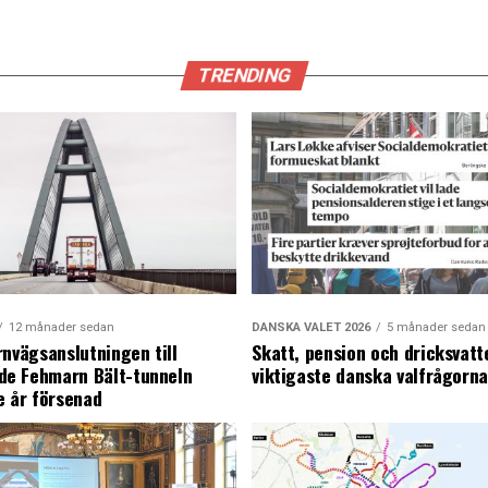
TRENDING
12 månader sedan
DANSKA VALET 2026
5 månader sedan
rnvägsanslutningen till
Skatt, pension och dricksvatt
e Fehmarn Bält-tunneln
viktigaste danska valfrågorn
e år försenad