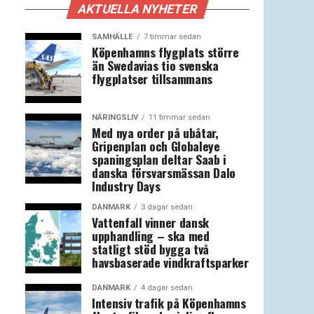
AKTUELLA NYHETER
SAMHÄLLE
7 timmar sedan
Köpenhamns flygplats större
än Swedavias tio svenska
flygplatser tillsammans
NÄRINGSLIV
11 timmar sedan
Med nya order på ubåtar,
Gripenplan och Globaleye
spaningsplan deltar Saab i
danska försvarsmässan Dalo
Industry Days
DANMARK
3 dagar sedan
Vattenfall vinner dansk
upphandling – ska med
statligt stöd bygga två
havsbaserade vindkraftsparker
DANMARK
4 dagar sedan
Intensiv trafik på Köpenhamns