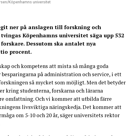
dersen/Köpenhamns universitet
it ner på anslagen till forskning och
u tvingas Köpenhamns universitet säga upp 532
r forskare. Dessutom ska antalet nya
tio procent.
unskap och kompetens att mista så många goda
 besparingarna på administration och service, i ett
 forskningen så mycket som möjligt. Men det betyder
er kring studenterna, forskarna och lärarna
dre omfattning. Och vi kommer att utbilda färre
skningens livsviktiga näringskedja. Det kommer att
åga om 5-10 och 20 år, säger universitets rektor
.