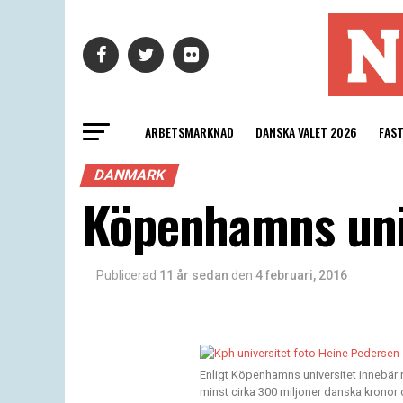
ARBETSMARKNAD
DANSKA VALET 2026
FAS
DANMARK
Köpenhamns univ
Publicerad
11 år sedan
den
4 februari, 2016
Enligt Köpenhamns universitet innebär r
minst cirka 300 miljoner danska kronor om 