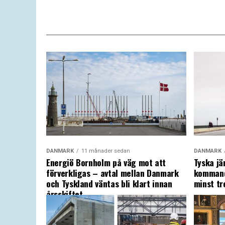
DANMARK
11 månader sedan
DANMARK
Energiö Bornholm på väg mot att
Tyska jä
förverkligas – avtal mellan Danmark
kommand
och Tyskland väntas bli klart innan
minst tr
årsskiftet