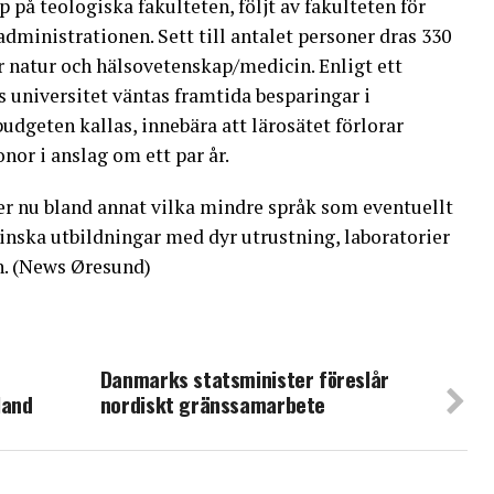
p på teologiska fakulteten, följt av fakulteten för
nistrationen. Sett till antalet personer dras 330
ör natur och hälsovetenskap/medicin. Enligt ett
universitet väntas framtida besparingar i
udgeten kallas, innebära att lärosätet förlorar
nor i anslag om ett par år.
r nu bland annat vilka mindre språk som eventuellt
inska utbildningar med dyr utrustning, laboratorier
n. (News Øresund)
Danmarks statsminister föreslår
land
nordiskt gränssamarbete