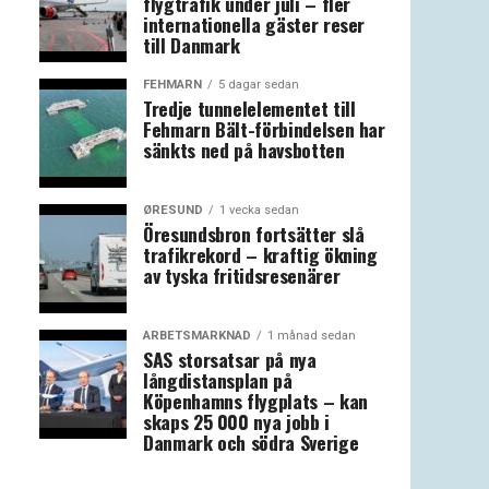
flygtrafik under juli – fler
internationella gäster reser
till Danmark
FEHMARN
5 dagar sedan
Tredje tunnelelementet till
Fehmarn Bält-förbindelsen har
sänkts ned på havsbotten
ØRESUND
1 vecka sedan
Öresundsbron fortsätter slå
trafikrekord – kraftig ökning
av tyska fritidsresenärer
ARBETSMARKNAD
1 månad sedan
SAS storsatsar på nya
långdistansplan på
Köpenhamns flygplats – kan
skaps 25 000 nya jobb i
Danmark och södra Sverige