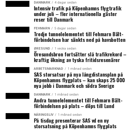
DANMARK
4 dagar sedan
En
rapport
som Øresundsinstituttet publicerade i
Intensiv trafik på Köpenhamns flygtrafik
december visar att den svenska uppköpsvågen av
under juli – fler internationella gäster
fastigheter i Danmark i det närmaste fördubblades
reser till Danmark
under 2017 jämfört med året innan. 24 miljarder
FEHMARN
5 dagar sedan
svenska kronor investerades i danska fastigheter och
Tredje tunnelelementet till Fehmarn Bält-
förbindelsen har sänkts ned på havsbotten
projektfastigheter under året. Det svenska
fastighetsbeståndet i Danmark är idag värt omkring 53
ØRESUND
1 vecka sedan
Öresundsbron fortsätter slå trafikrekord –
miljarder kronor, enligt rapporten. Bland aktörerna
kraftig ökning av tyska fritidsresenärer
finns Heimstaden, Niam, Wihlborgs, Balder, Akelius,
Castellum och Klövern. (News Øresund)
ARBETSMARKNAD
1 månad sedan
SAS storsatsar på nya långdistansplan på
Köpenhamns flygplats – kan skaps 25 000
Läs mer:
nya jobb i Danmark och södra Sverige
Heimstaden samlar fastigheter i nytt bolag och tar
DANMARK
1 månad sedan
Andra tunnelelementet till Fehmarn Bält-
in mer kapital
förbindelsen på plats – döps till Lund
Heimstaden gör årets andra miljardförvärv i
NÄRINGSLIV
1 månad sedan
På tisdag presenterar SAS vd en ny
Danmark
storsatsning på Köpenhamns flygplats