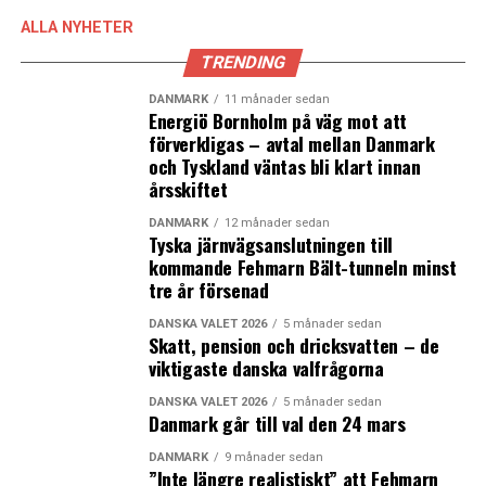
LÄS OCKSÅ:
ALLA NYHETER
EU vill satsa mer pengar på regional utveckling
TRENDING
Regeringen förlänger den svenska gränskontrollen
DANMARK
11 månader sedan
Energiö Bornholm på väg mot att
förverkligas – avtal mellan Danmark
och Tyskland väntas bli klart innan
årsskiftet
DANMARK
12 månader sedan
Tyska järnvägsanslutningen till
kommande Fehmarn Bält-tunneln minst
tre år försenad
DANSKA VALET 2026
5 månader sedan
Skatt, pension och dricksvatten – de
viktigaste danska valfrågorna
DANSKA VALET 2026
5 månader sedan
Danmark går till val den 24 mars
DANMARK
9 månader sedan
”Inte längre realistiskt” att Fehmarn