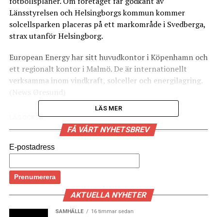
fotbollsplaner. Om företaget får godkänt av
Länsstyrelsen och Helsingborgs kommun kommer
solcellsparken placeras på ett markområde i Svedberga,
strax utanför Helsingborg.
European Energy har sitt huvudkontor i Köpenhamn och
ett regionalt kontor i Malmö. De är internationellt
verksamma inom vindkraft, solceller och energilagring.
(News Øresund)
LÄS MER
LÄS OCKSÅ:
FÅ VÅRT NYHETSBREV
Möjlig driftsstart för svenska vindkraftverk på Kriegers
flak 2026
E-postadress
400 nya laddstolpar sätts upp i centrala Köpenhamn
AKTUELLA NYHETER
SAMHÄLLE
16 timmar sedan