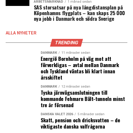
ARBETSMARKNAD
1 månad sedan
SAS storsatsar på nya långdistansplan på
Köpenhamns flygplats – kan skaps 25 000
nya jobb i Danmark och södra Sverige
ALLA NYHETER
TRENDING
DANMARK
11 månader sedan
Energiö Bornholm på väg mot att
förverkligas – avtal mellan Danmark
och Tyskland väntas bli klart innan
årsskiftet
DANMARK
12 månader sedan
Tyska järnvägsanslutningen till
kommande Fehmarn Bält-tunneln minst
tre år försenad
DANSKA VALET 2026
5 månader sedan
Skatt, pension och dricksvatten – de
viktigaste danska valfrågorna