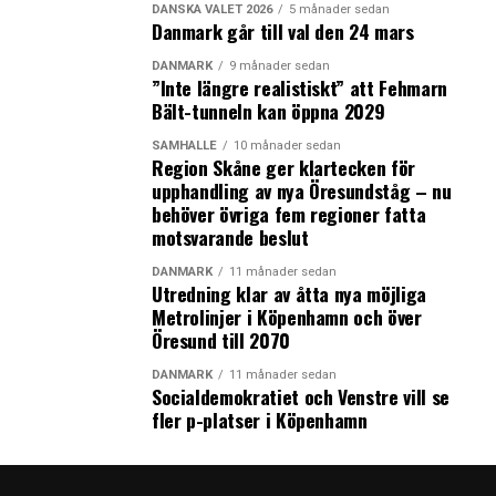
DANSKA VALET 2026
5 månader sedan
Danmark går till val den 24 mars
DANMARK
9 månader sedan
”Inte längre realistiskt” att Fehmarn
Bält-tunneln kan öppna 2029
SAMHÄLLE
10 månader sedan
Region Skåne ger klartecken för
upphandling av nya Öresundståg – nu
behöver övriga fem regioner fatta
motsvarande beslut
DANMARK
11 månader sedan
Utredning klar av åtta nya möjliga
Metrolinjer i Köpenhamn och över
Öresund till 2070
DANMARK
11 månader sedan
Socialdemokratiet och Venstre vill se
fler p-platser i Köpenhamn