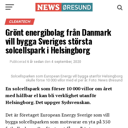
CLEANTECH
Grönt energibolag från Danmark
vill bygga Sveriges största
solcellspark i Helsingborg
Publicerad
6 år sedan
den
4 september, 2020
Solcellsparken som European Energy vill bygga utanför Helsingborg
skulle förse 10 000 villor med el per år. Foto: News Øresund
En solcellspark som förser 10 000 villor om året
med hållbar el kan bli verklighet utanför
Helsingborg. Det uppger Sydsvenskan.
Det är företaget European Energy Sverige som vill
bygga solcellsparken som motsvarar en yta på 350