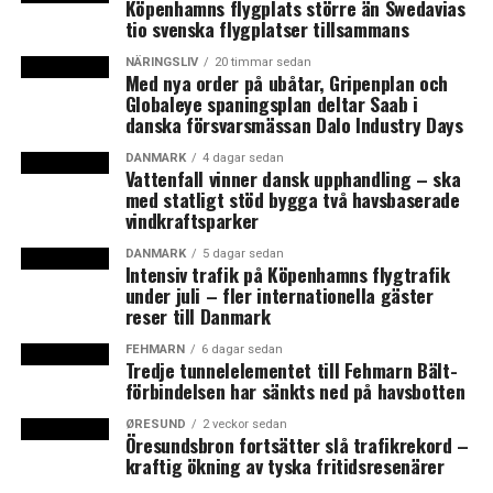
Köpenhamns flygplats större än Swedavias
tio svenska flygplatser tillsammans
NÄRINGSLIV
20 timmar sedan
Med nya order på ubåtar, Gripenplan och
Globaleye spaningsplan deltar Saab i
danska försvarsmässan Dalo Industry Days
DANMARK
4 dagar sedan
Vattenfall vinner dansk upphandling – ska
med statligt stöd bygga två havsbaserade
vindkraftsparker
DANMARK
5 dagar sedan
Intensiv trafik på Köpenhamns flygtrafik
under juli – fler internationella gäster
reser till Danmark
FEHMARN
6 dagar sedan
Tredje tunnelelementet till Fehmarn Bält-
förbindelsen har sänkts ned på havsbotten
ØRESUND
2 veckor sedan
Öresundsbron fortsätter slå trafikrekord –
kraftig ökning av tyska fritidsresenärer